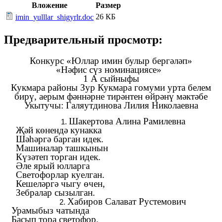
Вложение
Размер
26 КБ
imin_yulllar_shigyrlr.doc
Предварительный просмотр:
Конкурс «Юллар имин булыр бергәләп»
«Нәфис сүз номинациясе»
1 А сыйныфы
Кукмара районы Зур Кукмара гомуми урта белем
бирү, аерым фәннәрне тирәнтен өйрәнү мәктәбе
Укытучы: Галяутдинова Лилия Николаевна
Шакертова Алина Рамилевна
Җәй көнендә кунакка
Шәһәргә барган идек.
Машиналар ташкынын
Күзәтеп торган идек.
Әле ярый юлларга
Светофорлар куелган.
Кешеләргә чыгу өчен,
Зебралар сызылган.
Хабиров Салават Рустемович
Урамыбыз чатында
Басып тора светофор.