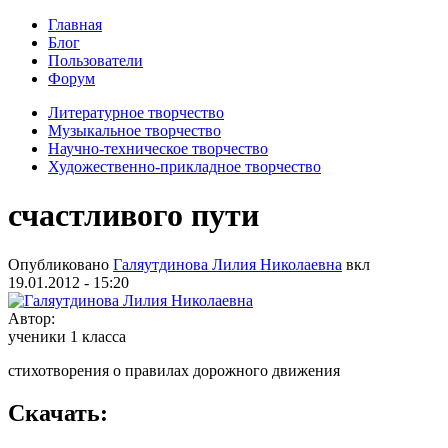
Главная
Блог
Пользователи
Форум
Литературное творчество
Музыкальное творчество
Научно-техническое творчество
Художественно-прикладное творчество
счастливого пути
Опубликовано
Галяутдинова Лилия Николаевна
вкл
19.01.2012 - 15:20
Автор:
ученики 1 класса
стихотворения о правилах дорожного движения
Скачать: