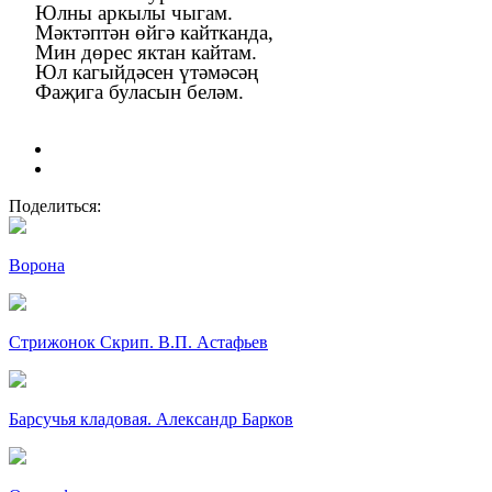
Юлны аркылы чыгам.
Мәктәптән өйгә кайтканда,
Мин дөрес яктан кайтам.
Юл кагыйдәсен үтәмәсәң
Фаҗига буласын беләм.
Поделиться:
Ворона
Стрижонок Скрип. В.П. Астафьев
Барсучья кладовая. Александр Барков