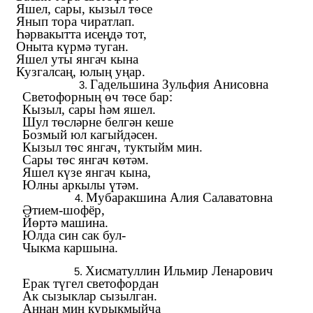
Яшел, сары, кызыл төсе
Янып тора чиратлап.
Һәрвакытта исеңдә тот,
Оныта күрмә туган.
Яшел уты янгач кына
Кузгалсаң, юлың уңар.
Гадельшина Зульфия Анисовна
Светофорның өч төсе бар:
Кызыл, сары һәм яшел.
Шул төсләрне белгән кеше
Бозмый юл кагыйдәсен.
Кызыл төс янгач, туктыйм мин.
Сары төс янгач көтәм.
Яшел күзе янгач кына,
Юлны аркылы үтәм.
Мубаракшина Алия Салаватовна
Әтием-шофёр,
Йөртә машина.
Юлда син сак бул-
Чыкма каршына.
Хисматуллин Ильмир Ленарович
Ерак түгел светофордан
Ак сызыклар сызылган.
Аннан мин курыкмыйча