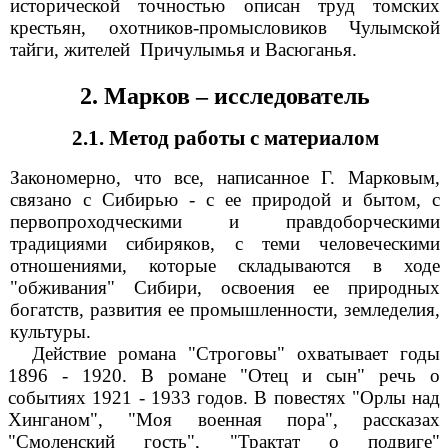
исторической точностью описан труд томских
крестьян, охотников-промысловиков Чулымской
тайги, жителей Причулымья и Васюганья.
2. Марков – исследователь
2.1. Метод работы с материалом
Закономерно, что все, написанное Г. Марковым,
связано с Сибирью - с ее природой и бытом, с
первопроходческими и правдоборческими
традициями сибиряков, с теми человеческими
отношениями, которые складываются в ходе
"обживания" Сибири, освоения ее природных
богатств, развития ее промышленности, земледелия,
культуры.
Действие романа "Строговы" охватывает годы
1896 - 1920. В романе "Отец и сын" речь о
событиях 1921 - 1933 годов. В повестях "Орлы над
Хинганом", "Моя военная пора", рассказах
"Смоленский гость", "Трактат о подвиге"