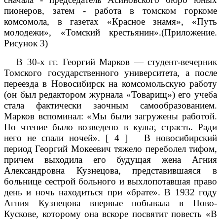
пионеров, затем - работа в томском горкоме
комсомола, в газетах «Красное знамя», «Путь
молодежи», «Томский крестьянин».(Приложение.
Рисунок 3)
В 30-х гг. Георгий Марков — студент-вечерник
Томского государственного университета, а после
переезда в Новосибирск на комсомольскую работу
(он был редактором журнала «Товарищ») его учеба
стала фактически заочным самообразованием.
Марков вспоминал: «Мы были загружены работой.
Но чтение было возведено в культ, страсть. Ради
него не спали ночей». [ 4 ] В новосибирский
период Георгий Мокеевич тяжело переболел тифом,
причем выходила его будущая жена Агния
Александровна Кузнецова, представившаяся в
больнице сестрой больного и выхлопотавшая право
день и ночь находиться при «брате». В 1932 году
Агния Кузнецова впервые побывала в Ново-
Кускове, которому она вскоре посвятит повесть «В