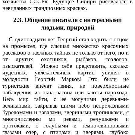
хозяйства СССР». Будущее Сибири рисовалось в
невиданных грандиозных красках.
2.3. Общение писателя с интересными
людьми, природой
С одиннадцати лет Георгий стал ходить с отцом
на промысел, где слышал множество красочных
рассказов о таежных тайнах не только от него, но и
от других охотников, рыбаков, геологов,
изыскателей.
Можно себе представить, сколько
чудесных, увлекательных картин увидел в
молодости Георгий Марков! Это были не
туристские впечат ления, не поверхностные
наблюдения из окна вагона или каюты парохода.
Весь мир тайги, с ее могучими деревьями-
великанами, закрывав шими небо непролазными
буреломами и завалами, звериными тропинками, с
многочисленны ми реками, речушками и
протоками, с голубыми и темно-свинцовыми
глазами озер, с птицами и зверями, глубоко