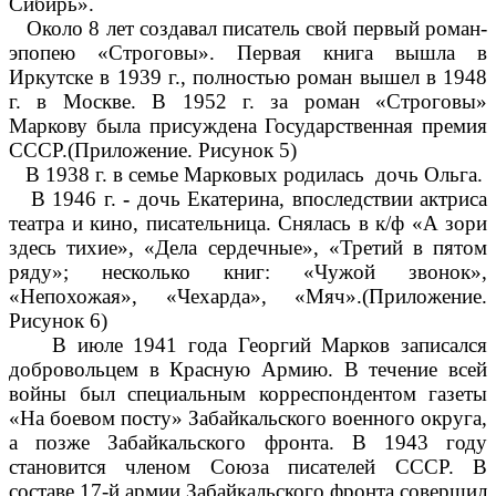
Сибирь».
Около 8 лет
создавал писатель свой первый роман-
эпопею «Строговы».
Первая книга вышла в
Иркутске в 1939 г., полностью роман вышел в
1948
г. в Москве. В 1952 г. за роман «Строговы»
Маркову была присуждена
Государственная премия
СССР.(Приложение. Рисунок 5)
В 1938 г.
в семье Марковых родилась
дочь Ольга.
В
1946 г.
-
дочь Екатерина, впоследствии актриса
театра и кино, писательница. Снялась в к/ф «А зори
здесь тихие», «Дела сердечные», «Третий в пятом
ряду»; несколько книг: «Чужой звонок»,
«Непохожая», «Чехарда», «Мяч».(Приложение.
Рисунок 6)
В июле 1941 года Георгий Марков записался
добровольцем в Красную Армию. В течение всей
войны был специальным корреспондентом газеты
«На боевом посту» Забайкальского военного округа,
а позже Забайкальского фронта. В 1943 году
становится членом Союза писателей СССР. В
составе 17-й армии Забайкальского фронта совершил