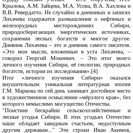
Крылова, А.М. Зайцева, М.А. Усова, В.А. Хахлова и
В.В. Ревердатто. Не случайно в дневниках и записях
Лихачева содержатся размышления о нефтяных и
железорудных месторождениях Сибири,
природосберегающих энергетических источниках,
сохранении лесных богатств и многое другое.
Дневник Лихачева – это и дневник самого писателя.
«Это мои мысли, вложенные в уста Лихачева, –
говорил Георгий Мокеевич. – Это итог моего
личного изучения Сибири, её геологии, природных
богатств, истории их исследования».[4]
Итог «личного изучения Сибири» оказался
внушительным: уникальная литературная эпопея
Г.М. Маркова по сей день занимает достойное место
в художественном осмыслении «мёрзлого края», без
которого немыслимо могущество Отечества.
"Поистине бескрайни сельскохозяйственные и
лесные угодья Сибири. В этих угодьях Отечество
наше обладает завидным счастьем, недоступным
другим державам..." Эти строки Иван Акимов,