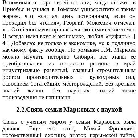
Вспоминая о поре своей юности, когда он жил в
Приобье и учился в Томском университете с таким
жаром, что «считал день потерянным, если он
проходил без чтения», Георгий Мокеевич отмечал:
«…Особенно меня привлекали экономические темы.
Я всегда имел вкус к экономике, любил «цифирь». [
4 ] Добавлю: не только к экономике, но к подлинно
научному факту вообще. По романам Г.М. Маркова
можно изучать историю Сибири, все этапы её
преобразования из отсталого региона в край
индустриально развитый, славный стремительным
ростом производительных и культурных сил,
освоением богатейших месторождений. Без крепких
знаний жизни, без научных знаний такие
произведения не напишешь.
2.2.Связь семьи Марковых с наукой
Связь с ученым миром у семьи Марковых была
давняя. Еще его отец, Мокей Фролович,
потомственный охотник, знаток нарымской тайги,