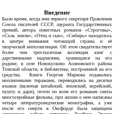
Введение
Было время, когда имя первого секретаря Правления
Союза писателей СССР, лауреата Государственных
премий, автора известных романов «Строговы»,
«Соль земли», «Отец и сын», «Сибирь» находилось
в центре внимания читающей страны и её
творческой интеллигенции. Об этом свидетельствует
более чем трехтысячная коллекция книг с
дарственными надписями, хранящаяся на его
родине, в селе Новокусково Асиновского района
Томской области, в библиотеке, построенной на его
средства. Книги Георгия Маркова издавались
миллионными тиражами, переводились на десятки
языков (включая китайский, японский, корейский,
пушту и дари), почти по всем его романам сняты
многосерийные фильмы, при жизни о нем написаны
четыре литературоведческие монографии, а уже
после его смерти в Оксфорде была защищена
дипломная работа историка Джеймса Эванса