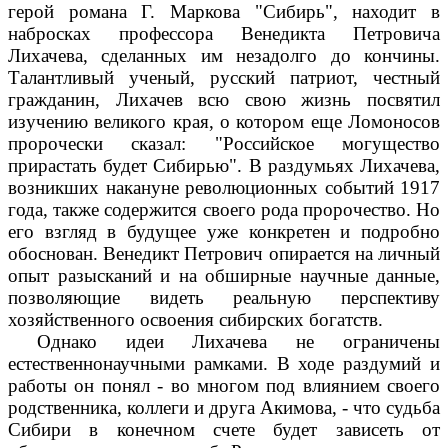
герой романа Г. Маркова "Сибирь", находит в
набросках профессора Венедикта Петровича
Лихачева, сделанных им незадолго до кончины.
Талантливый ученый, русский патриот, честный
гражданин, Лихачев всю свою жизнь посвятил
изучению великого края, о котором еще Ломоносов
пророчески сказал: "Российское могущество
прирастать будет Сибирью". В раздумьях Лихачева,
возникших накануне революционных событий 1917
года, также содержится своего рода пророчество. Но
его взгляд в будущее уже конкретен и подробно
обоснован. Венедикт Петрович опирается на личный
опыт разысканий и на обширные научные данные,
позволяющие видеть реальную перспективу
хозяйственного освоения сибирских богатств.
Однако идеи Лихачева не ограничены
естественнонаучными рамками. В ходе раздумий и
работы он понял - во многом под влиянием своего
родственника, коллеги и друга Акимова, - что судьба
Сибири в конечном счете будет зависеть от