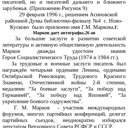
писателей, но и писателей дальнего и ближнего
зарубежья. (Приложение.Рисунок 9)
29 февраля 1996 г., решением Асиновской
районной Думы библиотеке-филиалу №4 с. Ново-
Кусково было присвоено имя Г.М. Маркова.
Г.
Марков дает автографы.26 ав
За большие заслуги в развитии советской
литературы и активную
общественную деятельность
Марков дважды удостоен звания
Героя
Социалистического Труда (1974 и 1984 гг.).
За трудовые и военные заслуги писатель был
награждён четырьмя
орденами Ленина, орденами
Октябрьской Революции, Трудового
Красного
Знамени, Отечественной войны 2-й степени,
медалями “За боевые заслуги”, “За победу над
Германией”, “За победу над Японией”, “За
укрепление боевого содружества”.
Г. М. Марков - участник международных
форумов, многих партийных конференций, делегат
партийных съездов, неоднократно избирался
депутатом Верховного Совета РСФСР и СССР.