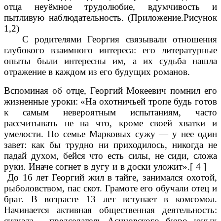
отца неуёмное
трудолюбие, вдумчивость и
пытливую наблюдательность.
(Приложение.Рисунок
1,2)
С родителями Георгия связывали отношения
глубокого взаимного интереса: его литературные
опыты были интересны им, а их судьба нашла
отражение в каждом из его будущих романов.
Вспоминая об отце, Георгий Мокеевич помнил его
жизненные уроки: «На охотничьей тропе будь готов
к самым невероятным испытаниям, часто
рассчитывать не на что, кроме своей хватки и
умелости. По семье Марковых сужу — у нее один
завет: как бы трудно ни приходилось, никогда не
падай духом, бейся что есть силы, не сиди, сложа
руки. Иначе согнет в дугу и в доски уложит».[ 4 ]
До 16 лет Георгий жил в тайге, занимался охотой,
рыболовством, пас скот. Грамоте его обучали отец и
брат. В возрасте 13 лет вступает в комсомол.
Начинается активная общественная деятельность:
сначала - председатель Асиновского бюро юных