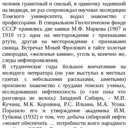
человек грамотный и смелый, в одиночку ходивший
на медведя, не раз сопровождал научные экспедиции
Томского университета, водил знакомство с
профессорами. В специальном Геологическом фонде
СССР хранились две заявки М.Ф. Маркова (1907 и
1910 гг.): одна на месторождение с признаками
ртути, другая на месторождение с признаками
свинца. Встречал Мокей Фролович в тайге золотые
самородки, «железные камни», уголь и, конечно же,
следы нефтепроявления.
В студенческие годы большое впечатление на
молодого литератора (он уже выступал в местных
газетах с небольшими рассказами, заметками)
произвело знакомство с трудами томских ученых,
исследовавших нефтеносность (о газе пока что
разговора не велось) Западной Сибири, - М.И.
Кучина, М.К. Коровина, Р.С. Ильина, М.А. Усова.
Поразило его и утверждение академика И.М.
Губкина (1932) о том, что добыча сибирской нефти
«может обеспечить … потребности всего народного