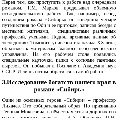
Перед тем, как приступить к работе над очередным
романом, Г.М. Марков проделывал объемную
исследовательскую работу. Так, например, перед
созданием романа «Сибирь» он совершил четыре
путешествия по Оби и её притокам, записал беседы с
местными жителями, специалистами различных
профессий, учеными. Поднял архивные данные об
экспедициях Томского университета начала ХХ века,
обратился к материалам Главного переселенческого
управления. На его рабочем столе появились
специальные карточки, папки с сотнями газетных
вырезок. Он побывал в Госплане и Академии наук
СССР. И лишь потом обратился к самой работе.
3.Исследование богатств нашего края в
романе «Сибирь»
Один из основных героев «Сибири» – профессор
Лихачев. Это собирательный образ. По признанию
Георгия Мокеевича, в нём есть черты и дорогих его
сердцу томских ученых – В.А. Обручева, П.Н.