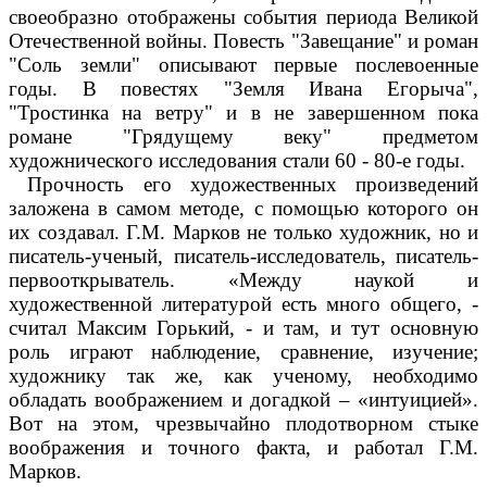
своеобразно отображены события периода Великой
Отечественной войны. Повесть "Завещание" и роман
"Соль земли" описывают первые послевоенные
годы. В повестях "Земля Ивана Егорыча",
"Тростинка на ветру" и в не завершенном пока
романе "Грядущему веку" предметом
художнического исследования стали 60 - 80-е годы.
Прочность его художественных произведений
заложена в самом методе, с помощью которого он
их создавал. Г.М. Марков не только художник, но и
писатель-ученый, писатель-исследователь, писатель-
первооткрыватель. «Между наукой и
художественной литературой есть много общего, -
считал Максим Горький, - и там, и тут основную
роль играют наблюдение, сравнение, изучение;
художнику так же, как ученому, необходимо
обладать воображением и догадкой – «интуицией».
Вот на этом, чрезвычайно плодотворном стыке
воображения и точного факта, и работал Г.М.
Марков.