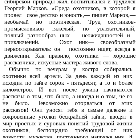
сибирской природы жил, воспитывался и трудился
Георгий Марков. «Среда охотников, в которой я
провел свое детство и юность,— пишет Марков,—
необычай но поэтическая. Труд охотников-
промысловиков тяжелый, но увлекательный,
полный разнообраз ных неожиданностей и
приключений. Охот ник— своеобразный
первооткрыватель: он постоянно ищет, всегда в
движении. Как правило, охотники — хорошие
рассказчики, искусные мастера живого слова.
Обычно по вечерам у костра собирались
охотники всей артели. За день каждый из них
исходил по тайге сорок - пятьдесят, а то и более
километров. И вот после ужина начинаются
рассказы о том, что было, а иногда и о том, че го
не было. Невозможно оторваться от этих
рассказов! Они уносят тебя в самые далекие и
сокровенные уголки бескрайней тайги, вводят в
мир простых и суровых понятий трудовой жизни
охотников, беспощадно требующей от них
ловкости, мужества, постоянного напряже ния. И