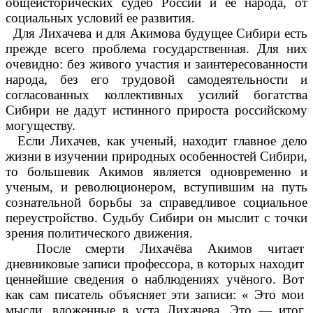
общеисторических судеб России и ее народа, от
социальных условий ее развития.
Для Лихачева и для Акимова будущее Сибири есть
прежде всего проблема государственная. Для них
очевидно: без живого участия и заинтересованности
народа, без его трудовой самодеятельности и
согласованных коллективных усилий богатства
Сибири не дадут истинного прироста российскому
могуществу.
Если Лихачев, как ученый, находит главное дело
жизни в изучении природных особенностей Сибири,
то большевик Акимов является одновременно и
ученым, и революционером, вступившим на путь
сознательной борьбы за справедливое социальное
переустройство. Судьбу Сибири он мыслит с точки
зрения политического движения.
После смерти Лихачёва Акимов читает
дневниковые записи профессора, в которых находит
ценнейшие сведения о наблюдениях учёного. Вот
как сам писатель объясняет эти записи: « Это мои
мысли, вложенные в уста Лихачева. Это — итог