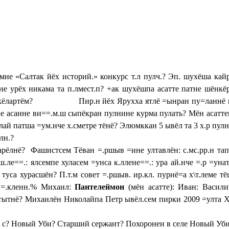
мне «Салтак йёх историй.» конкурс т.л пулч.? Эп. шухёша кай
=не урёх никама та п.лмест.п? +ак шухёшпа асатте патне шёнкёр
ртса кёлартём? Пир.н йёх Ярухха ятлё =ынран пу=ланнё икк
епе асанне ви==.м.ш сыпёкран пулнине курма пулать? Мён асатт
лай патша =ум.нче х.сметре тёнё? Элюмккан 5 ывёл та 3 х.р пу
лн.?
арёлнё? Фашистсем Тёван =.ршыв =ине ултавлён: с.мс.рр.н тап
.ле==.: ялсемпе хуласем =унса к.ллене==.: ура ай.нче =.р =унат
а туса хурасшён? П.т.м совет =.ршыв. ир.кл. пурнё=а х\т.леме т
 =.кленн.% Михаил:
Пантелеймон
(мён асатте): Иван: Васил
ытнё? Михаилён Николайпа Петр ывёл.сем пирки 2009 =улта Хус
 с? Новый Уби? Старший сержант? Похоронен в селе Новый Уб