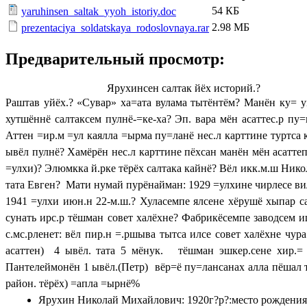
54 КБ
yaruhinsen_saltak_yyoh_istoriy.doc
2.98 МБ
prezentaciya_soldatskaya_rodoslovnaya.rar
Предварительный просмотр:
Ярухинсен салтак йёх историй.?
Раштав уйёх.? «Сувар» ха=ата вулама тытёнтём? Манён ку= у
хутшённё салтаксем пулнё-=ке-ха? Эп. вара мён асаттес.р пу
Аттен =ир.м =ул каялла =ырма пу=ланё нес.л карттине ту
ывёл пулнё? Хамёрён нес.л карттине пёхсан манён мён асатт
=улхи)? Элюмкка й.рке тёрёх салтака кайнё? Вёл икк.м.ш Нико
тата Евген? Мати нумай пурёнайман: 1929 =улхине чирлесе ви
1941 =улхи июн.н 22-м.ш.? Хуласемпе ялсене хёрушё хыпар с
сунать ирс.р тёшман совет халёхне? Фабрикёсемпе заводсем иш
с.мс.рленет: вёл пир.н =.ршыва тытса илсе совет халёхне чур
асаттен) 4 ывёл. тата 5 мёнук. тёшман эшкер.сене хир.=
Пантелеймонён 1 ывёл.(Петр) вёр=ё пу=лансанах алла пёшал т
район. тёрёх) =апла =ырнё%
Ярухин Николай Михайлович: 1920г?р?:место рождения