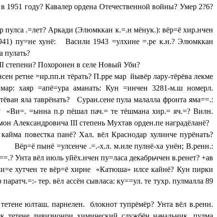
в 1951 году? Кавалер ордена Отечественной войны? Умер 2?6?
 пулса .=лет? Аркади (Элюмккан к.=.н мёнук.): вёр=ё хир.нчен
1941) пу=не хунё: Васили 1943 =улхине =.ре к.н.? Элюмккан
а пулать?
II
степени? Похоронен в селе Новый Уби?
сен ретне =ир.пп.н тёрать? П.рре мар йывёр лару-тёрёва лекме
 мар: хаяр =апё=ура аманать: Кун =инчен 3281-м.ш номерл.
 тёван яла таврёнать? Суран.сене пула малалла фронта яма==.:
? «Ви=. =ынна п.р пёшал пач.= те тёшмана хир.= яч.=? Вилн.
еймон Александровича
III
степень Мухтав орден.пе наградёланё?
 кайма повестка панё? Хал. вёл Краснодар хулинче пурёнать?
р=ё пынё =улсенче .=.-х.л. м.нле пулнё-ха унён; В.ренн.:
а==.? Унта вёл июль уйёх.нчен пу=ласа декабрьччен в.ренет? +ав
еми=е хутчен те вёр=ё хирне «Катюша» илсе кайнё? Кун пирки
тч.=:- тер. вёл ассён сывласа: ку==ул. те тухр. пулмалла 89
 тетене юлташ. парнелен. блокнот тупрёмёр? Унта вёл в.ренн.
сёк тетене дивизионри химический службён начальник. пулма