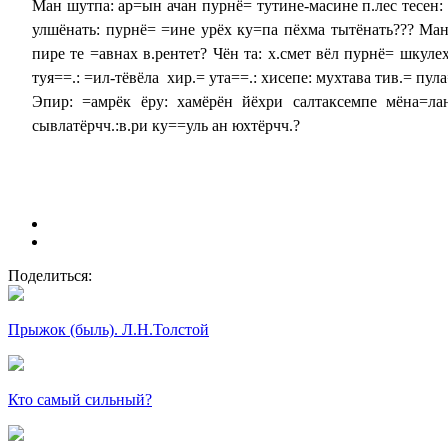
Ман шутпа: ар=ын ачан пурнё= тутине-масине п.лес тесен: с
улшёнать: пурнё= =ине урёх ку=па пёхма тытёнать??? Манё
пире те =авнах в.рентет? Чён та: х.смет вёл пурнё= шкуле
туя==.: =ил-тёвёла хир.= ута==
Эпир: =амрёк ёру: хамёрён йёхри салтаксемпе мёна=лан
сывлатёрчч.:в.ри ку==уль ан юхтёрчч.?
Поделиться:
Прыжок (быль). Л.Н.Толстой
Кто самый сильный?