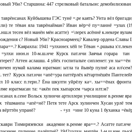
овый Уби? Старшина: 447 стрелковый батальон: демобилизован 
н таврёнсанах Куйбышева ГЭС тунё =.ре каять? Унта вёл бригадир
ли) те тёван яла таврёнайман? Иван вёр=ё пу=ланнё =улах (
нш.н тесен вёл манён мён асатте) =\лерех асённё к.некере вулам
 рождения с? Новый Уби? Красноармеец? Кавалер ордена Славы
I
а==.? Каярахпа: 1941 =улхинех хёй те Тёван +.ршыва х\т.лекен
 =улхи июн.н 10-м.ш.нче Курск пат.нчи Заячья горара тан
нтерет? Аттен аслашш. 4 уйёх госпитальте сипленет: ун хы==ён
=инчен нумай калама юратман: ытла та йывёр пулнё аса ил\сем
тч. тет? Курск пат.нчи =апё=ура паттёрлёх кётартнёшён Пантел
л 10 класс п.терн.? Ёна шкулти уйрёлу ка=. хы==ёнах фронта
а илме юратмасан та: =акён пек хыпарсем =ырса илт.м? Вё
клансанах в.сене Вольск хулинчи артиллери училищине в.ренме яр
нех тёшманпа =апё=нё? Петя тете Арск хулинчен Хусан урлё т
кна вёрттён упранё? - +ул =ине 10 куна 1 буханка =ёкёр пара
чен?
скаври Тимирязевски академие в.ренме яра==.? Асатте пат.нче
хуласенче пулнине палёртнё? 1942=улхи мартён 1-м.ш.нче пы