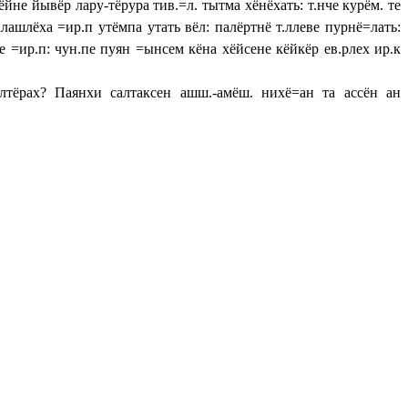
йне йывёр лару-тёрура тив.=л. тытма хёнёхать: т.нче курём. те
ашлёха =ир.п утёмпа утать вёл: палёртнё т.ллеве пурнё=лать:
е =ир.п: чун.пе пуян =ынсем кёна хёйсене кёйкёр ев.рлех ир.к
?
ултёрах? Паянхи салтаксен ашш.-амёш. нихё=ан та ассён ан