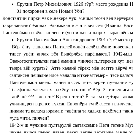
Ярухин Петр Михайлович: 1926 г?р?: место рождения Н
01:похоронен в селе Новый Уби?
Константин пирки =ак к.некере =ук: м.нш.н тесен вёл вёр=ёра
таврёнайман? +аплах Элюмккан к.=.н ывёл.сем (Иванпа Васи
Пантелеймон ывёл. =инчен те (ун пирки т.пл.нрех =ырасшён: м.
Ярухин Пантелеймон Александрович: 1901 г?р?: место
Вёр=ё пу=лансанах Пантелеймонён аслё ывёлне повестка пар
тивет унён: анчах вёл йывёрлёха парёнмасть? 1942-м.ш
Эвакогоспитальтен панё аманни =инчен п.лтерекен хут .не
тылра вёй хурать? Атте каланё тёрёх: мён асатте вёр=ё 
салтаксен пёшалне илсе малалла ыткёнаттёмёр» -тесе кала
Пантелеймон ывёл.: манён пысёк тете: вёр=ё пу=ланнё =у
Телефонпа час-часах =ыхёну тытатпёр? Вёр=ё =инчен ас
=апё=нё ??? .=лен. те? В.ренн. тет.п? Ё=та : м.не; +ара =а
училищ.рен в.ренсе тухсан Европёри тупё сасси п.тичче
никама та калама юраман: =авёнпа та хальхи вёхётчен =а
=ула =итн. пич
1942-м.ш =улхине пултаруллё салтаксемпе Петя тетене Му
чухне =ырса пынё: =авён пекех вёр=ё вёхёт.нче м.нле 