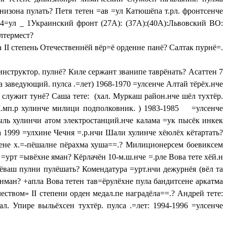
рнизона пулать? Петя тетен =ав =ул Катюшёпа т.рл. фронтсенче
44=ул _ 1Украинский фронт (27А): (37А):(40А):Львовский ВО:
лтермест?
па
II
степень Отечественнёй вёр=ё орденне панё? Салтак пурнё=.
 инструктор. пулнё? Киле сержант званипе таврёнать? Асаттен 7
а заведующий. пулса .=лет) 1968-1970 =улсенче Алтай тёрёх.нче
че служит тунё? Саша тете: (хал. Муркаш район.нче шёл тухтёр.
Ч.мп.р хулинче милици подполковник. ) 1983-1985 =улсенче
ыль хулинчи атом электростанций.нче калама =ук пысёк инкек
ра 1999 =улхине Чечня =.р.нчи Шали хулинче хёюлёх кётартать?
йсене х.=-пёшалне пёрахма хуша==.? Милиционерсем боевиксем
=урт =ывёхне яман? Кёрлачён 10-м.ш.нче =.рле Вова тете хёй.н
 чёваш пулни пулёшать? Комендатура =урт.нчи дежурнёя (вёл та
нман? +апла Вова тетен тав=ёрулёхне пула бандитсене аркатма
ечеством»
II
степени орден медал.пе наградёла==.? Андрей тете:
л. Упире выльёхсен тухтёр. пулса .=лет: 1994-1996 =улсенче