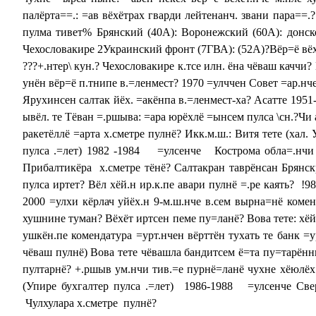
палёрта==.: =ав вёхётрах гварди лейтенанч. звани пара==
пулма тивет% Брянский (40А): Воронежский (60А): донск
Чехословакире 2Украинский фронт (7ГВА): (52А)?Вёр=ё вёхё
???+.нтер\ кун.? Чехословакире к.тсе илн. ёна чёваш каччи?
унён вёр=ё п.тнипе в.=ленмест? 1970 =улччен Совет =ар.нч
Ярухинсен салтак йёх. =акёнпа в.=ленмест-ха? Асатте 1951
ывёл. те Тёван =.ршыва: =ара юрёхлё =ынсем пулса \сн.?Чи 
ракетёллё =арта х.сметре пулнё? Икк.м.ш.: Витя тете (хал
пулса .=лет) 1982 -1984 =улсенче Кострома обла=.нчи 
Прибалтикёра х.сметре тёнё? Салтакран таврёнсан Брянск
пулса иртет? Вёл хёй.н ир.к.пе авари пулнё =.ре каять? !
2000 =улхи кёрлач уйёх.н 9-м.ш.нче в.сем вырна=нё коме
хушнине туман? Вёхёт иртсен пеме пу=ланё? Вова тете: хёй
ушкён.пе комендатура =урт.нчен вёрттён тухать те банк =у
чёваш пулнё) Вова тете чёвашла бандитсем ё=та пу=тарённ
пултарнё? +.ршыв ум.нчи тив.=е пурнё=ланё чухне хёюлёх:
(Упире бухгалтер пулса .=лет) 1986-1988 =улсенче Сверд
Чулхулара х.сметре пулнё?