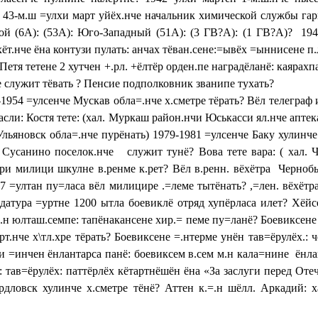
.? 43-м.ш =улхи март уйёх.нче начальник химической службы га
ой (6А): (53А): Юго-Западный (51А): (3 ГВ?А): (1 ГВ?А)? 19
т.нче ёна контузи пулать: анчах тёван.сене:=ывёх =ыннисене п.
 Петя тетене 2 хутчен +.рл. +ёлтёр орден.пе наградёланё: каярах
е служит тёвать ? Пенсие подполковник званипе тухать?
-1954 =улсенче Мускав обла=.нче х.сметре тёрать? Вёл телеграф
асли: Костя тете: (хал. Муркаш район.нчи Юськасси ял.нче аптек
. Ульяновск обла=.нче пурёнать) 1979-1981 =улсенче Баку хулин
Сусанино поселок.нче служит тунё? Вова тете вара: ( хал. 
ри милици шкулне в.ренме к.рет? Вёл в.ренн. вёхётра Черноб
987 =ултан пу=ласа вёл милицире .=леме тытёнать? ,=лен. вёхёт
ндатура =уртне 1200 ытла боевиклё отряд хупёрласа илет? Хё
.н юлташ.семпе: тапёнакансене хир.= пеме пу=ланё? Боевиксене 
рт.нче х\тл.хре тёрать? Боевиксене =.нтерме унён тав=ёрулёх.:
и =инчен ёнлантарса панё: боевиксем в.сем м.н кала=нине ёнла
 тав=ёрулёх: паттёрлёх кётартнёшён ёна «За заслуги перед От
ловск хулинче х.сметре тёнё? Аттен к.=.н шёлл. Аркадий: ха