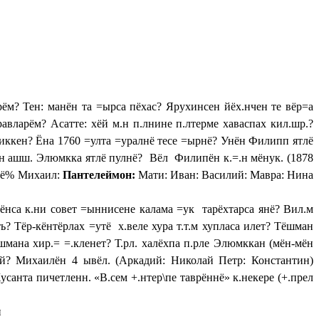
рём? Тен: манён та =ырса пёхас
?
Ярухинсен йёх.нчен те вёр=а
авларём? Асатте: хёй м.н п.лнине п.лтерме хаваспах кил.шр.?
ен? Ёна 1760 =улта =уралнё тесе =ырнё? Унён Филипп ятлё
ен ашш. Элюмкка ятлё пулнё? Вёл Филипён к.=.н мёнук. (1878
лнё% Михаил:
Пантелеймон:
Мати: Иван: Василий: Мавра: Нина
ёнса к.ни совет =ыннисене калама =ук тарёхтарса янё? Вил.м
ь? Тёр-кёнтёрлах =утё х.веле хура т.т.м хупласа илет? Тёшман
ёшмана хир.= =.кленет? Т.рл. халёхпа п.рле Элюмккан (мён-мён
ий? Михаилён 4 ывёл. (Аркадий: Николай Петр: Константин)
анта пичетленн. «В.сем +.нтер\пе таврённё» к.некере (+.прел
и