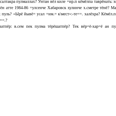
алтакра пулмаллах? Унтан вёл киле =ир.п кёмёлпа таврёнать: хё
н атте 1984-86 =улсенче Хабаровск хулинче х.сметре тёнё? Мал
х пуль? «Ырё йывё= усал =им.= к\мест»:-те==. халёхра? Кёмёл.п
.: хисепе: мухтава тив.= пула==.
атпёр: в.сем пек пулма тёрёшатпёр? Тек вёр=ё-хар=ё ан п