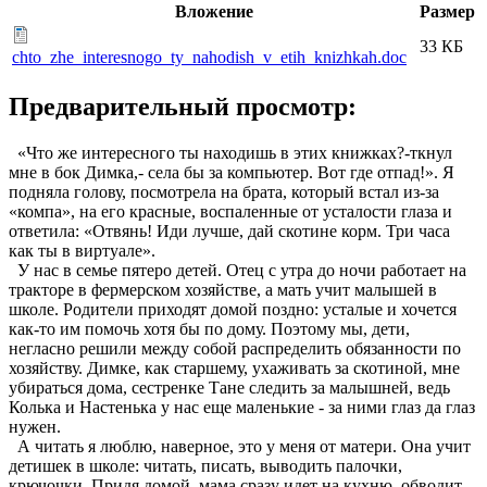
Вложение
Размер
33 КБ
chto_zhe_interesnogo_ty_nahodish_v_etih_knizhkah.doc
Предварительный просмотр:
«Что же интересного ты находишь в этих книжках?-ткнул
мне в бок Димка,- села бы за компьютер. Вот где отпад!». Я
подняла голову, посмотрела на брата, который встал из-за
«компа», на его красные, воспаленные от усталости глаза и
ответила: «Отвянь! Иди лучше, дай скотине корм. Три часа
как ты в виртуале».
У нас в семье пятеро детей. Отец с утра до ночи работает на
тракторе в фермерском хозяйстве, а мать учит малышей в
школе. Родители приходят домой поздно: усталые и хочется
как-то им помочь хотя бы по дому. Поэтому мы, дети,
негласно решили между собой распределить обязанности по
хозяйству. Димке, как старшему, ухаживать за скотиной, мне
убираться дома, сестренке Тане следить за малышней, ведь
Колька и Настенька у нас еще маленькие - за ними глаз да глаз
нужен.
А читать я люблю, наверное, это у меня от матери. Она учит
детишек в школе: читать, писать, выводить палочки,
крючочки. Придя домой, мама сразу идет на кухню, обводит