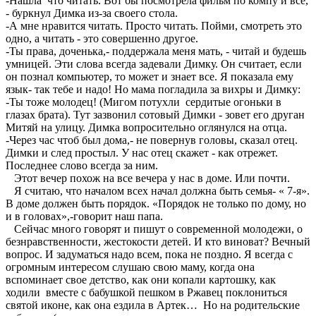
-Нашла что читать. Вот бы посмотрела фильм по компу и все,
- буркнул Димка из-за своего стола.
-А мне нравится читать. Просто читать. Пойми, смотреть это
одно, а читать - это совершенно другое.
-Ты права, доченька,- поддержала меня мать, - читай и будешь
умницей. Эти слова всегда задевали Димку. Он считает, если
он познал компьютер, то может и знает все. Я показала ему
язык- так тебе и надо! Но мама погладила за вихры и Димку:
-Ты тоже молодец! (Мигом потухли сердитые огоньки в
глазах брата). Тут зазвонил сотовый Димки - зовет его друган
Митяй на улицу. Димка вопросительно оглянулся на отца.
-Через час чтоб был дома,- не повернув головы, сказал отец.
Димки и след простыл. У нас отец скажет - как отрежет.
Последнее слово всегда за ним.
Этот вечер похож на все вечера у нас в доме. Или почти.
Я считаю, что началом всех начал должна быть семья- « 7-я».
В доме должен быть порядок. «Порядок не только по дому, но
и в головах»,-говорит наш папа.
Сейчас много говорят и пишут о современной молодежи, о
безнравственности, жестокости детей. И кто виноват? Вечный
вопрос. И задуматься надо всем, пока не поздно. Я всегда с
огромным интересом слушаю свою маму, когда она
вспоминает свое детство, как они копали картошку, как
ходили вместе с бабушкой пешком в Ржавец поклониться
святой иконе, как она ездила в Артек… Но на родительские