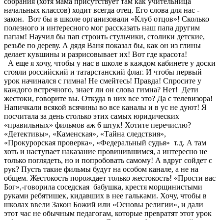
собрания (хотя мама присутствует там как учительница
начальных классов) ходит всегда отец. Его слова для нас -
закон. Вот бы в школе организовали «Клуб отцов»! Сколько
полезного и интересного мог рассказать наш папа другим
папам! Научил бы пап строить стульчики, столики детские,
резьбе по дереву. А дядя Ваня показал бы, как он из глины
делает кувшины и разрисовывает их! Вот где красота!
А еще я хочу, чтобы у нас в школе в каждом кабинете у доски
стояли российский и татарстанский флаг. И чтобы первый
урок начинался с гимна! Не смейтесь! Правда! Спросите у
каждого встречного, знает ли он слова гимна? Нет! Дети
жестоки, говорите вы. Откуда в них все это? Да с телевизора!
Напичкали всякой всячины во все каналы и в ус не дуют! Я
посчитала за день столько этих самых юридических
«правильных» фильмов аж 6 штук! Хотите перечислю?
«Детективы», «Каменская», «Тайна следствия»,
«Прокурорская проверка», «Федеральный судья» т.д. А там
хоть и наступает наказание провинившимся, а интересно не
только поглядеть, но и попробовать самому! А вдруг сойдет с
рук? Пусть такие фильмы будут на особом канале, а не на
общем. Жестокость порождает только жестокость! «Прости вас
Бог»,-говорила соседская бабушка, крестя морщинистыми
руками ребятишек, кидавших в нее гальками. Хочу, чтобы в
школах ввели Закон Божий или «Основы религии», и дали
этот час не обычным педагогам, которые превратят этот урок