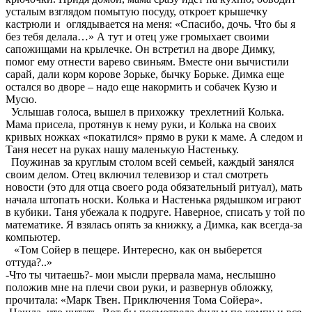
усталым взглядом помытую посуду, откроет крышечку
кастрюли и оглядывается на меня: «Спасибо, дочь. Что бы я
без тебя делала…» А тут и отец уже громыхает своими
сапожищами на крылечке. Он встретил на дворе Димку,
помог ему отнести варево свиньям. Вместе они вычистили
сарай, дали корм корове Зорьке, бычку Борьке. Димка еще
остался во дворе – надо еще накормить и собачек Кузю и
Мусю.
Услышав голоса, вышел в прихожку трехлетний Колька.
Мама присела, протянув к нему руки, и Колька на своих
кривых ножках «покатился» прямо в руки к маме. А следом и
Таня несет на руках нашу маленькую Настеньку.
Поужинав за круглым столом всей семьей, каждый занялся
своим делом. Отец включил телевизор и стал смотреть
новости (это для отца своего рода обязательный ритуал), мать
начала штопать носки. Колька и Настенька рядышком играют
в кубики. Таня убежала к подруге. Наверное, списать у той по
математике. Я взялась опять за книжку, а Димка, как всегда-за
компьютер.
«Том Сойер в пещере. Интересно, как он выберется
оттуда?..»
-Что ты читаешь?- мои мысли прервала мама, неслышно
положив мне на плечи свои руки, и развернув обложку,
прочитала: «Марк Твен. Приключения Тома Сойера».