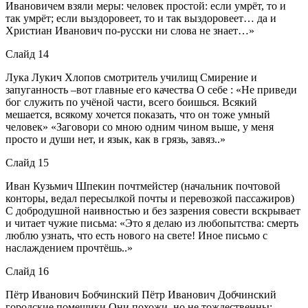
Ивановичем взяли меры: человек простой: если умрёт, то и
так умрёт; если выздоровеет, то и так выздоровеет… да и
Христиан Иванович по-русски ни слова не знает…»
Слайд 14
Лука Лукич Хлопов смотритель училищ Смирение и
запуганность –вот главные его качества О себе : «Не приведи
бог служить по учёной части, всего боишься. Всякий
мешается, всякому хочется показать, что он тоже умный
человек» «Заговори со мною одним чином выше, у меня
просто и души нет, и язык, как в грязь, завяз..»
Слайд 15
Иван Кузьмич Шпекин почтмейстер (начальник почтовой
конторы, ведал пересылкой почты и перевозкой пассажиров)
С добродушной наивностью и без зазрения совести вскрывает
и читает чужие письма: «Это я делаю из любопытства: смерть
люблю узнать, что есть нового на свете! Иное письмо с
наслаждением прочтёшь..»
Слайд 16
Пётр Иванович Бобчинский Пётр Иванович Добчинский
городские помещики Они похожи, но не тождественны: