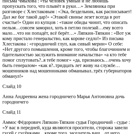
письма Чмыхова : «ты человек умный и не любишь
пропускать того, что плывёт в руки…» Земляника при
разговоре с Хлестаковым : «Эка, бездельник, как расписывает!
Дал же бог такой дар!» «Этакой свинье лезет всегда в рот
счастье!» Один из купцов : «такие обиды чинит, что описать
нельзя…совсем заморил, хоть в петлю полезай…ему всего
мало…что ни попадёт, всё берёт…» Ляпкин-Тяпкин : «Вот уж
кому пристало генеральство, как корове седло!» Из письма
Хлестакова : «городничий глуп, как сивый мерин» О себе:
«Нет другого помышления, кроме того, чтобы благочинием и
бдительностью заслужить внимание начальства» «а кто тебе
помог сплутовать?..я тебе помог» «да, признаюсь…очень хочу
быть генералом» «как я?..тридцать лет живу на службе…
мошенников над мошенниками обманывал..трёх губернаторов
обманул!»
Слайд 10
Анна Андреевна жена городничего Марья Антоновна дочь
городничего
Слайд 11
Аммос Фёдорович Ляпкин-Тяпкин судья Городничий - судье :
«У вас в передней, куда являются просители, сторожа завели
гусей с гусёнками…кроме того, заседатель ваш…от него