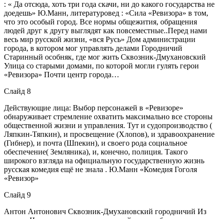
: « Да отсюда, хоть три года скачи, ни до какого государства не
доедешь» Ю.Манн, литературовед : «Сила «Ревизора» в том,
что это особый город. Все нормы общежития, обращения
людей друг к другу выглядят как повсеместные..Перед нами
весь мир русской жизни, «вся Русь» Дом администрации
города, в котором мог управлять делами Городничий
Старинный особняк, где мог жить Сквозник-Дмухановский
Улица со старыми домами, по которой могли гулять герои
«Ревизора» Почти центр города…
Слайд 8
Действующие лица: Выбор персонажей в «Ревизоре»
обнаруживает стремление охватить максимально все стороны
общественной жизни и управления. Тут и судопроизводство (
Ляпкин-Тяпкин), и просвещение (Хлопов), и здравоохранение
(Гибнер), и почта (Шпекин), и своего рода социальное
обеспечение( Земляника), и, конечно, полиция. Такого
широкого взгляда на официальную государственную жизнь
русская комедия ещё не знала . Ю.Манн «Комедия Гоголя
«Ревизор»
Слайд 9
Антон Антонович Сквозник-Дмухановский городничий Из