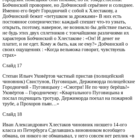
Бобчинский проворнее, но Добчинский серьёзнее и солиднее.
Именно его берёт Городничий с собой к Хлестакову, а
Добчинский бежит «петушком за дрожками» В них есть
постоянное соперничество: каждый спешит что-то узнать,
открыть, поэтому, наверное, не возникло бы действие пьесы,
не будь этих двух сплетников с тончайшими различиями их
характеров Бобчинский о Хлестакове : «Он! И денег не
платит, и не едет. Кому ж быть, как не ему?» Добчинский о
своих ощущениях : «Когда вельможа говорит, чувствуешь
страх»
Слайд 17
Степан Ильич Уховёртов частный пристав (полицейский
чиновник) Свистунов, Пуговицын, Держиморда полицейские
Городничий - Пуговицыну : «Смотри! Не по чину берёшь!»
Уховёртов – Городничему: «Квартального Пуговицына я
послал подчищать тротуар, Держиморда поехал на пожарной
трубе, а Прохоров пьян…»
Слайд 18
Иван Александрович Хлестаков чиновник низшего 14-ого
класса из Петербурга Сделавшись виновником всеобщего
обмана, он никого не обманывал, у него совсем нет реплик «в