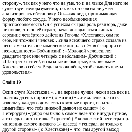
сторону», так как у него что на уме, то и на языке Для него не
существует недоразумений, так как он совсем не умеет
анализировать обстановку. Он—как вода, принимающая
форму любого сосуда. У него необыкновенная
приспособляемость Он с успехом сыграл роль ревизора, даже
не поняв, что он её играет, начав догадываться лишь к
середине четвёртого действия Гоголь: «Хлестаков, сам по
себе, ничтожный человек…сила всеобщего страха создала из
него замечательное комическое лицо.. в нём всё сюрприз и
неожиданность» Бобчинский : «Молодой человек, лет
двадцати трёх или четырёх с небольшим» Добчинский :
«Шантрет / шатен/, и глаза такие быстрые, как зверьки»
Хлестаков о себе :« Ведь на то живёшь, чтоб срывать цветы
удовольствия»
Слайд 19
Осип слуга Хлестакова «…на деревне лучше: лежи весь век на
полатях да ешь пироги» ( о жизни) «…не хочешь платить—
изволь: у каждого дома есть сквозные ворота, и ты так
шмыгнёшь, что тебя никакой дьявол не сыщет» ( о
Петербурге) «добро бы было в самом деле что-нибудь путное,
а то ведь елистратишка * простой ( * коллежский регистратор-
чиновник самого низшего 14 класса) « генерал, да только с
другой стороны» ( о Хлестакове) « что, там другой выход