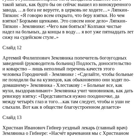
такой запах, как будто бы он сейчас вышел из винокуренного
завода, …в бога не веруете, в церковь не ходите…» Ляпкин-
Тяпкин: «Я говорю всем открыто, что беру взятки. Но чем
взятки? Борзыми щенками. Это совсем иное дело» Ляпкин-
Тяпкин - Землянике: «Чего вам бояться? Колпаки чистые
надел на больных, да концы в воду… я вот уже пятнадцать лет
сижу на судейском стуле..»
Слайд 12
Артемий Филиппович Земляника попечитель богоугодных
заведений (руководитель больниц) Подлость, доносительство
и коварство – лишь неполный перечень качеств этого
человека Городничий - Землянике : «Сделайте, чтобы больные
не походили бы на кузнецов, как обыкновенно они ходят по-
домашнему» Земляника - Хлестакову : « Больные все, как
мухи, выздоравливают» Земляника учит чиновников, как дать
ревизору взятку: «Представиться нужно поодиночке, да
между четырёх глаз и того…как там следует, чтобы и уши не
слыхали. Вот как в обществе благоустроенном делается»
Слайд 13
Христиан Иванович Гибнер уездный лекарь (главный врач)
Земляника о Гибнере: «Насчёт врачевания мы с Христианом