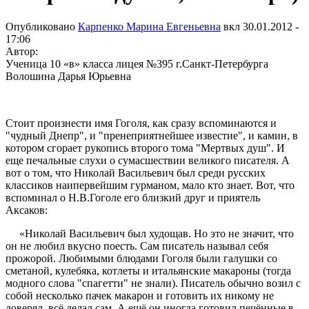
Опубликовано
Карпенко Марина Евгеньевна
вкл
30.01.2012 -
17:06
Автор:
Ученица 10 «в» класса лицея №395 г.Санкт-Петербурга
Волошина Дарья Юрьевна
Стоит произнести имя Гоголя, как сразу вспоминаются и
"чудный Днепр", и "пренеприятнейшее известие", и камин, в
котором сгорает рукопись второго тома "Мертвых душ". И
еще печальные слухи о сумасшествии великого писателя. А
вот о том, что Николай Васильевич был среди русских
классиков наипервейшим гурманом, мало кто знает. Вот, что
вспоминал о Н.В.Гоголе его близкий друг и приятель
Аксаков:
«Николай Васильевич был худощав. Но это не значит, что
он не любил вкусно поесть. Сам писатель называл себя
прожорой. Любимыми блюдами Гоголя были галушки со
сметаной, кулебяка, котлеты и итальянские макароны (тогда
модного слова "спагетти" не знали). Писатель обычно возил с
собой несколько пачек макарон и готовить их никому не
доверял, всё делал сам. А ещё он иногда готовил печённые в