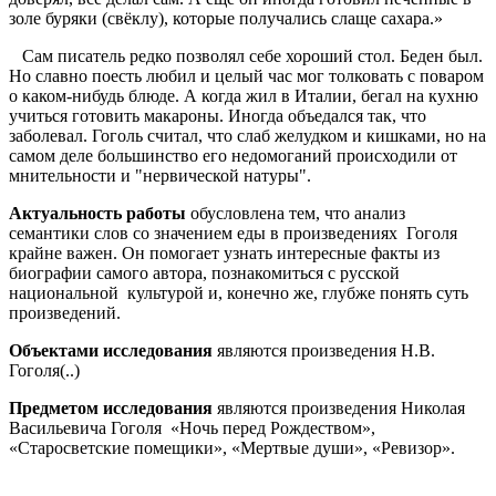
золе буряки (свёклу), которые получались слаще сахара.»
Сам писатель редко позволял себе хороший стол. Беден был.
Но славно поесть любил и целый час мог толковать с поваром
о каком-нибудь блюде. А когда жил в Италии, бегал на кухню
учиться готовить макароны. Иногда объедался так, что
заболевал. Гоголь считал, что слаб желудком и кишками, но на
самом деле большинство его недомоганий происходили от
мнительности и "нервической натуры".
Актуальность работы
обусловлена тем, что анализ
семантики слов со значением еды в произведениях Гоголя
крайне важен. Он помогает узнать интересные факты из
биографии самого автора, познакомиться с русской
национальной культурой и, конечно же, глубже понять суть
произведений.
Объектами исследования
являются произведения Н.В.
Гоголя(..)
Предметом исследования
являются произведения Николая
Васильевича Гоголя «Ночь перед Рождеством»,
«Старосветские помещики», «Мертвые души», «Ревизор».