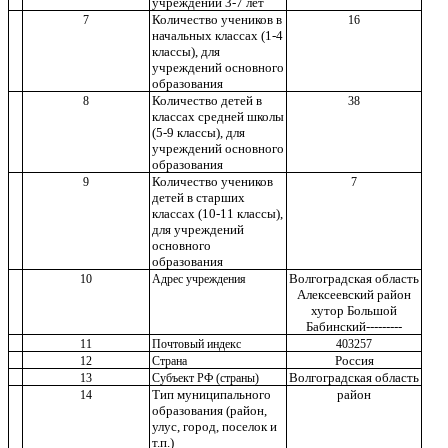
учреждении 3-7 лет
Количество учеников в
7
16
начальных классах (1-4
классы), для
учреждений основного
образования
Количество детей в
8
38
классах средней школы
(5-9 классы), для
учреждений основного
образования
Количество учеников
9
7
детей в старших
классах (10-11 классы),
для учреждений
основного
образования
Волгоградская область
10
Адрес учреждения
Алексеевский район
хутор Большой
Бабинский---------
11
Почтовый индекс
403257
Россия
12
Страна
Волгоградская область
13
Субъект РФ (страны)
Тип муниципального
район
14
образования (район,
улус, город, поселок и
т.п.)