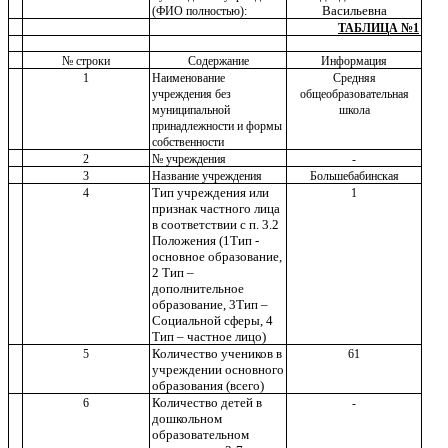
Васильевна
(ФИО полностью):
ТАБЛИЦА №1
№ строки
Содержание
Информация
1
Наименование
Средняя
учреждения без
общеобразовательная
муниципальной
школа
принадлежности и формы
собственности
2
№ учреждения
-
3
Название учреждения
Большебабинская
Тип учреждения или
4
1
признак частного лица
в соответствии с п. 3.2
Положения (1Тип -
основное образование,
2 Тип –
дополнительное
образование, 3Тип –
Социальной сферы, 4
Тип – частное лицо)
Количество учеников в
5
61
учреждении основного
образования (всего)
Количество детей в
6
-
дошкольном
образовательном