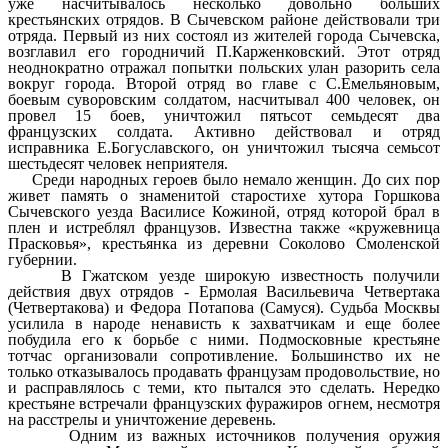
уже насчитывалось несколько довольно больших
крестьянских отрядов. В Сычевском районе действовали три
отряда. Первый из них состоял из жителей города Сычевска,
возглавил его городничий П.Карженковский. Этот отряд
неоднократно отражал попытки польских улан разорить села
вокруг города. Второй отряд во главе с С.Емельяновым,
боевым суворовским солдатом, насчитывал 400 человек, он
провел 15 боев, уничтожил пятьсот семьдесят два
французских солдата. Активно действовал и отряд
исправника Е.Богуславского, он уничтожил тысяча семьсот
шестьдесят человек неприятеля.
Среди народных героев было немало женщин. До сих пор
живет память о знаменитой старостихе хутора Горшкова
Сычевского уезда Василисе Кожиной, отряд которой брал в
плен и истреблял французов. Известна также «кружевница
Прасковья», крестьянка из деревни Соколово Смоленской
губернии.
В Гжатском уезде широкую известность получили
действия двух отрядов - Ермолая Васильевича Четвертака
(Четвертакова) и Федора Потапова (Самуся). Судьба Москвы
усилила в народе ненависть к захватчикам и еще более
побудила его к борьбе с ними. Подмосковные крестьяне
тотчас организовали сопротивление. Большинство их не
только отказывалось продавать французам продовольствие, но
и расправлялось с теми, кто пытался это сделать. Нередко
крестьяне встречали французских фуражиров огнем, несмотря
на расстрелы и уничтожение деревень.
Одним из важных источников получения оружия