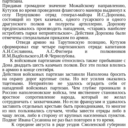
партизана.
Придавая громадное значение Можайскому направлению,
Кутузов во время проведения флангового маневра выдвинул к
селу Перхушково отряд генерал-майора И.С.Дорохова,
состоящий из трех казачьих, одного гусарского и одного
драгунского полков и полуроты артиллерии. Дорохову
предписывалось производить нападения, «стараясь наиболее
истреблять парки неприятельские». Действия Дорохова были
отмечены специальным приказом по армии.
Отведя армию на Тарутинскую позицию, Кутузов
сформировал еще четыре партизанских отряда: капитанов
А.Н.Сеславина, А.С.Фигнера и полковников
И.М.Вадбольского,И.Ф.Чернозубова.
К войсковым партизанам относились также прибывшие с
Дона двадцать шесть казачьих полков. Все эти полки влились
в армию в конце сентября.
Действия войсковых партизан заставили Наполеона бросить
на охрану дорог крупные силы. Но все усилия оказались
тщетными. Неприятелю не удалось оградить себя от
нападений войсковых партизан. Чем глубже проникали в
Россию наполеоновские войска, тем явственнее становилось
яростное сопротивление народа, который не желал
сотрудничать с захватчиками. Но если французам и удавалось
заставить отдельных крестьян быть проводниками, то многие
из них пользовались случаем, чтобы завести отряды либо в
чащу лесов, либо в сторону от крупных населенных пунктов.
Подвиг Ивана Сусанина не раз был повторен в то время.
К середине августа в ряде уездов Смоленской губернии