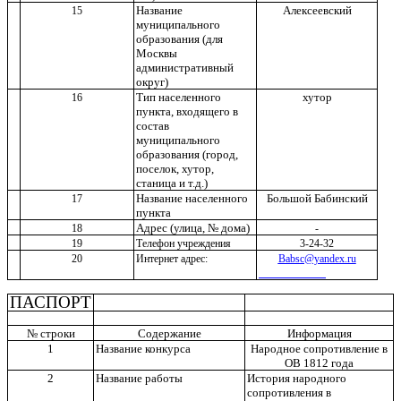
Название
Алексеевский
15
муниципального
образования (для
Москвы
административный
округ)
Тип населенного
хутор
16
пункта, входящего в
состав
муниципального
образования (город,
поселок, хутор,
станица и т.д.)
Название населенного
Большой Бабинский
17
пункта
Адрес (улица, № дома)
18
-
19
Телефон учреждения
3-24-32
20
Интернет адрес:
Babsc@yandex.ru
ПАСПОРТ
№ строки
Содержание
Информация
1
Название конкурса
Народное сопротивление в
ОВ 1812 года
2
Название работы
История народного
сопротивления в