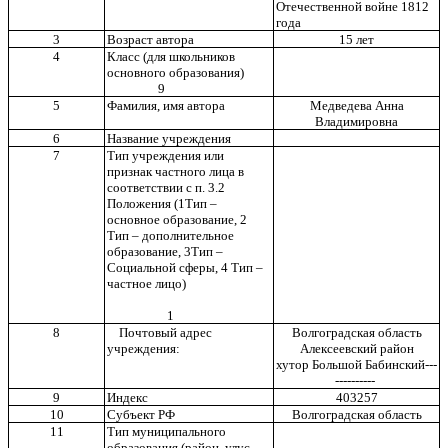
Отечественной войне 1812
года
3
Возраст автора
15 лет
4
Класс (для школьников
основного образования)
9
5
Фамилия, имя автора
Медведева Анна
Владимировна
6
Название учреждения
7
Тип учреждения или
признак частного лица в
соответствии с п. 3.2
Положения (1Тип –
основное образование, 2
Тип – дополнительное
образование, 3Тип –
Социальной сферы, 4 Тип –
частное лицо)
1
8
Почтовый адрес
Волгоградская область
учреждения:
Алексеевский район
хутор Большой Бабинский---
----------
9
Индекс
403257
10
Субъект РФ
Волгоградская область
11
Тип муниципального
образования (район, улус,