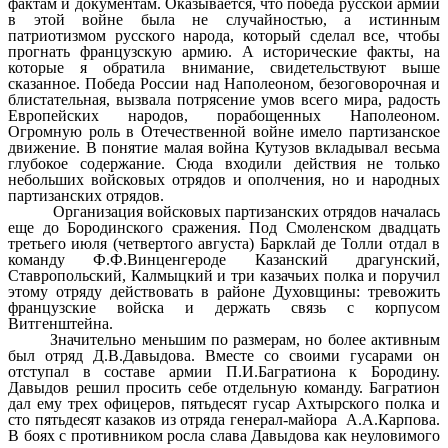
фактам и документам. Оказывается, что победа русской армии
в этой войне была не случайностью, а истинным
патриотизмом русского народа, который сделал все, чтобы
прогнать французскую армию. А исторические факты, на
которые я обратила внимание, свидетельствуют выше
сказанное.
Победа России над Наполеоном, безоговорочная и
блистательная, вызвала потрясение умов всего мира, радость
Европейских народов, порабощенных Наполеоном.
Огромную роль в Отечественной войне имело партизанское
движение. В понятие малая война Кутузов вкладывал весьма
глубокое содержание. Сюда входили действия не только
небольших войсковых отрядов и ополчения, но и народных
партизанских отрядов.
Организация войсковых партизанских отрядов началась
еще до Бородинского сражения. Под Смоленском двадцать
третьего июля (четвертого августа) Барклай де Толли отдал в
команду Ф.Ф.Винценгероде Казанский драгунский,
Ставропольский, Калмыцкий и три казачьих полка и поручил
этому отряду действовать в районе Духовщины: тревожить
французские войска и держать связь с корпусом
Витгенштейна.
Значительно меньшим по размерам, но более активным
был отряд Д.В.Давыдова. Вместе со своими гусарами он
отступал в составе армии П.И.Багратиона к Бородину.
Давыдов решил просить себе отдельную команду. Багратион
дал ему трех офицеров, пятьдесят гусар Ахтырского полка и
сто пятьдесят казаков из отряда генерал-майора А.А.Карпова.
В боях с противником росла слава Давыдова как неуловимого