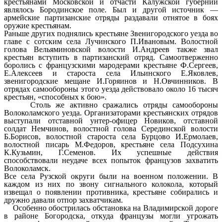
крестьянами Московской и отчасти Калужской губерний
являлось Бородинское поле. Был и другой источник —
армейские партизанские отряды раздавали отнятое в боях
оружие крестьянам.
Раньше других поднялись крестьяне Звенигородского уезда во
главе с сотским села Лучинского П.Ивановым. Волостной
голова Вельяминовской волости И.Андреев также звал
крестьян вступить в партизанский отряд. Самоотверженно
боролись с французскими мародерами крестьяне Ф.Сергеев,
Е.Алексеев и староста села Ильинского Е.Яковлев,
звенигородские мещане И.Горяинов и Н.Овчинников. В
отрядах самообороны этого уезда действовало около 16 тысяч
крестьян, «способных к бою».
Столь же активно сражались отряды самообороны
Волоколамского уезда. Организаторами крестьянских отрядов
выступали отставной унтер-офицер Новиков, отставной
солдат Немчинов, волостной голова Серединской волости
Б.Борисов, волостной староста села Бурцово И.Ермолаев,
волостной писарь М.Федоров, крестьяне села Подсухина
К.Кузьмин, Г.Семенов. Их успешные действия
способствовали неудаче всех попыток французов захватить
Волоколамск.
Все села Рузской округи были на военном положении. В
каждом из них по звону сигнального колокола, который
извещал о появлении противника, крестьяне собирались и
дружно давали отпор захватчикам.
Особенно обострилась обстановка на Владимирской дороге
в районе Богородска, откуда французы могли угрожать