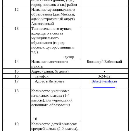
город, поселок и т.п.) район
12
Название муниципального
образования (для Москвы,
административный округ)
Алексеевский
13
Тип населенного пункта,
входящего в состав
муниципального
образования (город,
поселок, хутор, станица и
т.д.)
хутор
14
Название населенного
Большорй Бабинский
пункта
15
Адрес (улица, № дома)
-
16
Телефон
3-24-32
17
Адрес в Интернет
Babsc@yandex.ru
18
Количество учеников в
начальных классах (1-4
классы), для учреждений
основного образования
16
19
Количество детей в классах
средней школы (5-9 классы),