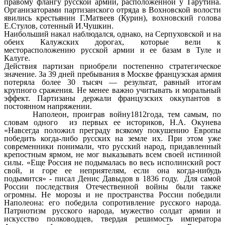
правому флангу русской армии, расположенной у Тарутина.
Организаторами партизанского отряда в Вохновской волости
явились крестьянин Г.Матвеев (Курин), вохновский голова
Е.Стулов, сотенный И.Чушкин.
Наибольший накал наблюдался, однако, на Серпуховской и на
обеих Калужских дорогах, которые вели к
месторасположению русской армии и ее базам в Туле и
Калуге.
Действия партизан приобрели постепенно стратегическое
значение. За 39 дней пребывания в Москве французская армия
потеряла более 30 тысяч — результат, равный итогам
крупного сражения. Не менее важно учитывать и моральный
эффект. Партизаны держали французских оккупантов в
постоянном напряжении.
Наполеон, проиграв войну1812года, тем самым, по
словам одного из первых ее историков, Н.А. Окунева
«Навсегда положил преграду всякому покушению Европы
победить когда-либо русских на земле их. При этом уже
современники понимали, что русский народ, придавленный
крепостным ярмом, не мог выказывать всем своей истинной
силы. «Еще Россия не подымалась во весь исполинский рост
свой, и горе ее неприятелям, если она когда-нибудь
подымится» - писал Денис Давыдов в 1836 году. Для самой
России последствия Отечественной войны были также
огромны. Не морозы и не пространства России победили
Наполеона: его победила сопротивление русского народа.
Патриотизм русского народа, мужество солдат армии и
искусство полководцев, твердая решимость императора