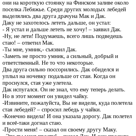
они на короткую стоянку на Финском заливе около
поселка Лебяжье. Среди других молодых лебедей
выделялись два друга драчуна Мак и Дак.
Даку не захотелось лететь дальше, он устал:
- Я устал и дальше лететь не хочу! – заявил Дак.
-Ну, не лети! Подумаешь, всего лишь подведешь
стаю! – ответил Мак.
-Ты мне, умник,- съязвил Дак.
-Заметь не просто умник, а сильный, добрый и
ответственный. Не то что некоторые.
Два друга сильно поссорились. Дак обиделся и
уплыл на ночевку подальше от стаи. Когда он
проснулся, стая уже улетела.
Дак испугался. Он не знал, что ему теперь делать.
Но в этот момент он увидел чайку.
-Извините, пожалуйста, Вы не видели, куда полетела
стая лебедей? – спросил лебедь у чайки.
-Конечно видела! И она указала дорогу. Дак полетел
и всеё-таки догнал стаю.
-Прости меня! – сказал он своему другу Маку.