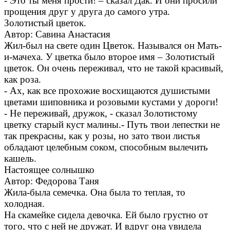
- Это ты меня прости! – сказал Дак. И они просили
прощения друг у друга до самого утра.
Золотистый цветок.
Автор: Савина Анастасия
Жил-был на свете один Цветок. Назывался он Мать-
и-мачеха. У цветка было второе имя – Золотистый
цветок. Он очень переживал, что не такой красивый,
как роза.
- Ах, как все прохожие восхищаются душистыми
цветами шиповника и розовыми кустами у дороги!
- Не переживай, дружок, - сказал Золотистому
цветку старый куст малины.- Путь твои лепестки не
так прекрасны, как у розы, но зато твои листья
обладают целебным соком, способным вылечить
кашель.
Настоящее солнышко
Автор: Федорова Таня
Жила-была семечка. Она была то теплая, то
холодная.
На скамейке сидела девочка. Ей было грустно от
того, что с ней не дружат. И вдруг она увидела