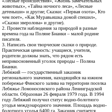
«Лесные происшествия», «Жизнь замечательных
животных», «Тайна ночного леса», «Лесные
детеныши» и другие; Сказки: «Первая охота», Кто
чем поет», «Как Муравьишка домой спешил»,
«Сказки зверолова» и другие).
2. Провести наблюдения за природой в разные
времена года на Поляне Бианки – малой родине
писателя.
3. Написать свои творческие сказки о природе.
Практическая ценность: учащиеся, учителя,
родители должны знать, что рядом есть
неприкосновенный уголок природы – Поляна
Бианки.
Лебя́жий — государственный заказник
регионального значения, находящийся на южном
побережье Финского залива на территории поселка
Лебяжье Ломоносовского района Ленинградской
области. Образован 26 февраля 1979 года. В 1994
году Лебяжий получил статус водно-болотного
угодья международного значения. Площадь водно-
болотного угодья 6400 га. Заказник считается