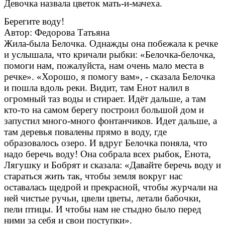
Девочка назвала цветок мать-и-мачеха.
Берегите воду!
Автор: Федорова Татьяна
Жила-была Белочка. Однажды она побежала к речке
и услышала, что кричали рыбки: «Белочка-белочка,
помоги нам, пожалуйста, нам очень мало места в
речке». «Хорошо, я помогу вам», - сказала Белочка
и пошла вдоль реки. Видит, там Енот налил в
огромный таз воды и стирает. Идёт дальше, а там
кто-то на самом берегу построил большой дом и
запустил много-много фонтанчиков. Идет дальше, а
там деревья повалены прямо в воду, где
образовалось озеро. И вдруг Белочка поняла, что
надо беречь воду! Она собрала всех рыбок, Енота,
Лягушку и Бобрят и сказала: «Давайте беречь воду и
стараться жить так, чтобы земля вокруг нас
оставалась щедрой и прекрасной, чтобы журчали на
ней чистые ручьи, цвели цветы, летали бабочки,
пели птицы. И чтобы нам не стыдно было перед
ними за себя и свои поступки».