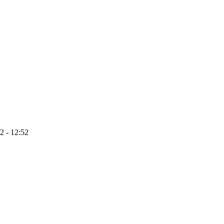
2 - 12:52