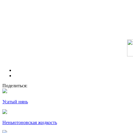
Поделиться:
Усатый нянь
Неньютоновская жидкость