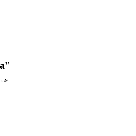
а"
3:59