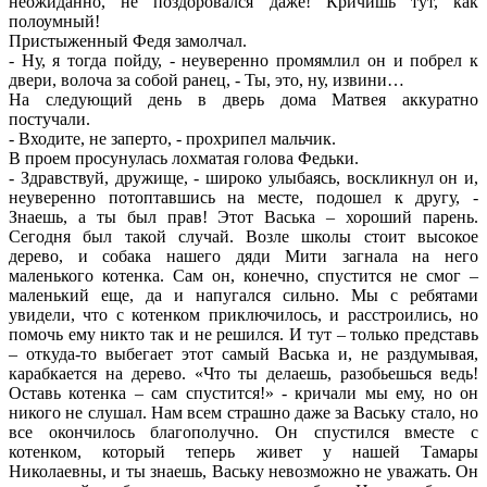
неожиданно, не поздоровался даже! Кричишь тут, как
полоумный!
Пристыженный Федя замолчал.
- Ну, я тогда пойду, - неуверенно промямлил он и побрел к
двери, волоча за собой ранец, - Ты, это, ну, извини…
На следующий день в дверь дома Матвея аккуратно
постучали.
- Входите, не заперто, - прохрипел мальчик.
В проем просунулась лохматая голова Федьки.
- Здравствуй, дружище, - широко улыбаясь, воскликнул он и,
неуверенно потоптавшись на месте, подошел к другу, -
Знаешь, а ты был прав! Этот Васька – хороший парень.
Сегодня был такой случай. Возле школы стоит высокое
дерево, и собака нашего дяди Мити загнала на него
маленького котенка. Сам он, конечно, спустится не смог –
маленький еще, да и напугался сильно. Мы с ребятами
увидели, что с котенком приключилось, и расстроились, но
помочь ему никто так и не решился. И тут – только представь
– откуда-то выбегает этот самый Васька и, не раздумывая,
карабкается на дерево. «Что ты делаешь, разобьешься ведь!
Оставь котенка – сам спустится!» - кричали мы ему, но он
никого не слушал. Нам всем страшно даже за Ваську стало, но
все окончилось благополучно. Он спустился вместе с
котенком, который теперь живет у нашей Тамары
Николаевны, и ты знаешь, Ваську невозможно не уважать. Он