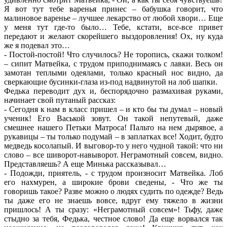
Я вот тут тебе варенья принес – бабушка говорит, что
малиновое варенье – лучшее лекарство от любой хвори… Еще
у меня тут где-то было… Тебе, кстати, все-все привет
передают и желают скорейшего выздоровления! Ох, ну куда
же я подевал это…
- Постой-постой! Что случилось? Не торопись, скажи толком!
– сипит Матвейка, с трудом приподнимаясь с лавки. Весь он
замотан теплыми одеялами, только красный нос видно, да
сверкающие бусинки-глаза из-под надвинутой на лоб шапки.
Федька переводит дух и, беспорядочно размахивая руками,
начинает свой путаный рассказ:
- Сегодня к нам в класс пришел – и кто бы ты думал – новый
ученик! Его Васькой зовут. Он такой непутевый, даже
смешнее нашего Петьки Матроса! Пальто на нем дырявое, а
рукавицы – ты только подумай – в заплатках все! Ходит, будто
медведь косолапый. И выговор-то у него чудной такой: что ни
слово – все шиворот-навыворот. Неграмотный совсем, видно.
Представляешь? А еще Минька рассказывал…
- Подожди, приятель, - с трудом произносит Матвейка. Лоб
его нахмурен, а широкие брови сведены, - Что же ты
говоришь такое? Разве можно о людях судить по одежде? Ведь
ты даже его не знаешь вовсе, вдруг ему тяжело в жизни
пришлось! А ты сразу: «Неграмотный совсем»! Тьфу, даже
стыдно за тебя, Федька, честное слово! Да еще ворвался так