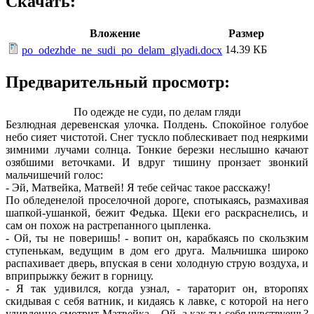
Скачать:
Вложение
Размер
14.39 КБ
po_odezhde_ne_sudi_po_delam_glyadi.docx
Предварительный просмотр:
По одежде не суди, по делам гляди
Безлюдная деревенская улочка. Полдень. Спокойное голубое
небо сияет чистотой. Снег тускло поблескивает под неяркими
зимними лучами солнца. Тонкие березки неслышно качают
озябшими веточками. И вдруг тишину пронзает звонкий
мальчишечий голос:
- Эй, Матвейка, Матвей! Я тебе сейчас такое расскажу!
По обледенелой проселочной дороге, спотыкаясь, размахивая
шапкой-ушанкой, бежит Федька. Щеки его раскраснелись, и
сам он похож на растрепанного цыпленка.
- Ой, ты не поверишь! - вопит он, карабкаясь по скользким
ступенькам, ведущим в дом его друга. Мальчишка широко
распахивает дверь, впуская в сени холодную струю воздуха, и
вприпрыжку бежит в горницу.
- Я так удивился, когда узнал, - тараторит он, второпях
скидывая с себя ватник, и кидаясь к лавке, с которой на него
удивленно смотрит Матвейка, - Ой, а как ты себя чувствуешь?