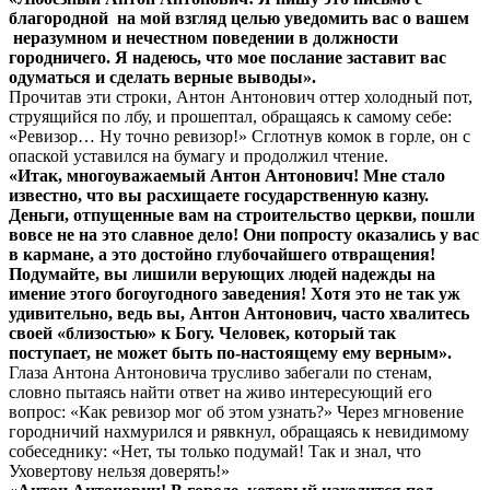
благородной на мой взгляд целью уведомить вас о вашем
неразумном и нечестном поведении в должности
городничего. Я надеюсь, что мое послание заставит вас
одуматься и сделать верные выводы».
Прочитав эти строки, Антон Антонович оттер холодный пот,
струящийся по лбу, и прошептал, обращаясь к самому себе:
«Ревизор… Ну точно ревизор!» Сглотнув комок в горле, он с
опаской уставился на бумагу и продолжил чтение.
«Итак, многоуважаемый Антон Антонович! Мне стало
известно, что вы расхищаете государственную казну.
Деньги, отпущенные вам на строительство церкви, пошли
вовсе не на это славное дело! Они попросту оказались у вас
в кармане, а это достойно глубочайшего отвращения!
Подумайте, вы лишили верующих людей надежды на
имение этого богоугодного заведения! Хотя это не так уж
удивительно, ведь вы, Антон Антонович, часто хвалитесь
своей «близостью» к Богу. Человек, который так
поступает, не может быть по-настоящему ему верным».
Глаза Антона Антоновича трусливо забегали по стенам,
словно пытаясь найти ответ на живо интересующий его
вопрос: «Как ревизор мог об этом узнать?» Через мгновение
городничий нахмурился и рявкнул, обращаясь к невидимому
собеседнику: «Нет, ты только подумай! Так и знал, что
Уховертову нельзя доверять!»