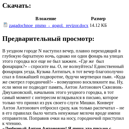
Скачать:
Вложение
Размер
14.12 КБ
zagadochnoe_pismo_-_gogol._revizor.docx
Предварительный просмотр:
В уездном городе N наступил вечер, плавно переходящий в
глубокую бархатную ночь, однако ни один фонарь на улицах
этого городка все еще не был зажжен. «Где же был
фонарщик?» - спросите вы. О, не волнуйтесь! Единственный
фонарщик уезда, Кузьма Антипыч, в тот вечер благополучно
спал в ближайшей подворотне, будучи мертвецки пьян. «Куда
же смотрел городничий!» - возмущенно воскликните вы. Ну,
если меня не подводит память, Антон Антонович Сквозник-
Дмухановский, начальник этого уездного городка, в тот
самый момент с интересом вглядывался в письмо, которое
только что принял из рук своего слуги Мишки. Конверт
Антон Антонович отбросил сразу, как только распечатал – не
в его правилах было читать ненужные мелочи вроде имени
отправителя. Поправив очки на носу, городничий приступил
к чтению.
«Любезный Антон Антонович! Я пишу это письмо с