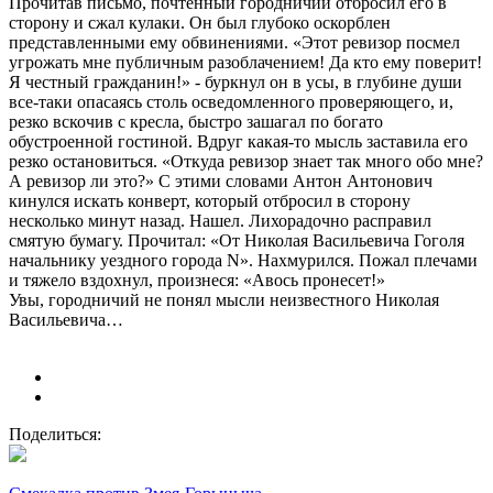
Прочитав письмо, почтенный городничий отбросил его в
сторону и сжал кулаки. Он был глубоко оскорблен
представленными ему обвинениями. «Этот ревизор посмел
угрожать мне публичным разоблачением! Да кто ему поверит!
Я честный гражданин!» - буркнул он в усы, в глубине души
все-таки опасаясь столь осведомленного проверяющего, и,
резко вскочив с кресла, быстро зашагал по богато
обустроенной гостиной. Вдруг какая-то мысль заставила его
резко остановиться. «Откуда ревизор знает так много обо мне?
А ревизор ли это?» С этими словами Антон Антонович
кинулся искать конверт, который отбросил в сторону
несколько минут назад. Нашел. Лихорадочно расправил
смятую бумагу. Прочитал: «От Николая Васильевича Гоголя
начальнику уездного города N». Нахмурился. Пожал плечами
и тяжело вздохнул, произнеся: «Авось пронесет!»
Увы, городничий не понял мысли неизвестного Николая
Васильевича…
Поделиться: