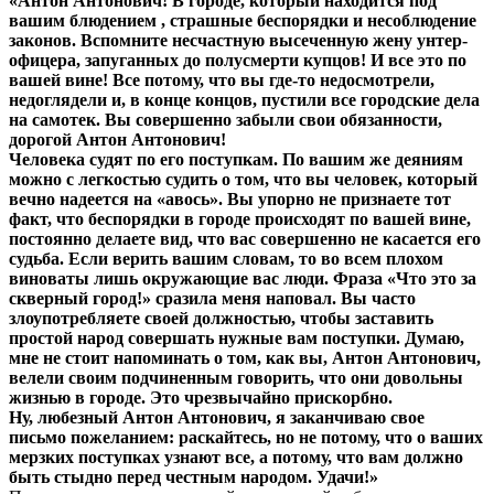
«Антон Антонович! В городе, который находится под
вашим блюдением , страшные беспорядки и несоблюдение
законов. Вспомните несчастную высеченную жену унтер-
офицера, запуганных до полусмерти купцов! И все это по
вашей вине! Все потому, что вы где-то недосмотрели,
недоглядели и, в конце концов, пустили все городские дела
на самотек. Вы совершенно забыли свои обязанности,
дорогой Антон Антонович!
Человека судят по его поступкам. По вашим же деяниям
можно с легкостью судить о том, что вы человек, который
вечно надеется на «авось». Вы упорно не признаете тот
факт, что беспорядки в городе происходят по вашей вине,
постоянно делаете вид, что вас совершенно не касается его
судьба. Если верить вашим словам, то во всем плохом
виноваты лишь окружающие вас люди. Фраза «Что это за
скверный город!» сразила меня наповал. Вы часто
злоупотребляете своей должностью, чтобы заставить
простой народ совершать нужные вам поступки. Думаю,
мне не стоит напоминать о том, как вы, Антон Антонович,
велели своим подчиненным говорить, что они довольны
жизнью в городе. Это чрезвычайно прискорбно.
Ну, любезный Антон Антонович, я заканчиваю свое
письмо пожеланием: раскайтесь, но не потому, что о ваших
мерзких поступках узнают все, а потому, что вам должно
быть стыдно перед честным народом. Удачи!»