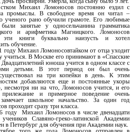
 дочь просвирни. Умерла, когда сыну было 9 лет.
стком Михаил Ломоносов постоянно ездил с
а промыслы. В свободное время он читал –
о ученого рано обучили грамоте. Его любимые
были занятые у односельчанина грамматика
цкого и арифметика Магницкого. Ломоносов
 эти книги буквально наизусть и хотел
ить обучение.
1 году Михаил Ломоносовтайком от отца уходит
у учиться. В Москве его принимают в «Спасские
 Двадцатилетний юноша учится в одном классе с
кими детьми. В этот период он был очень
существовал на три копейки в день. К этим
ностям добавляются еще и постоянные укоры
о, несмотря ни на что, Ломоносов учится, и его
, прилежание и примерное поведение очень
замечает школьное начальство. За один год
в проходит сразу три класса.
6 году Михаил Ломоносов в числе двенадцати
учеников Славяно-греко-латинской Академии
ен в Петербург для обучения при Академии наук.
тябре того же года Ломоносов отправлен в