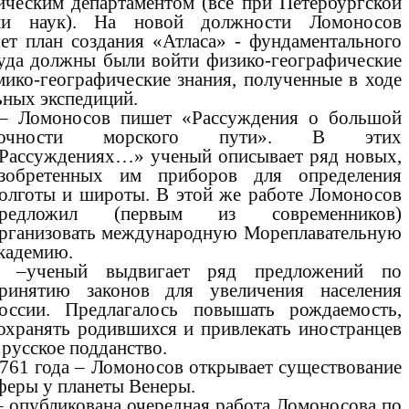
ическим департаментом (все при Петербургской
ии наук). На новой должности Ломоносов
яет план создания «Атласа» - фундаментального
куда должны были войти физико-географические
мико-географические знания, полученные в ходе
ьных экспедиций.
 Ломоносов пишет «Рассуждения о большой
точности морского пути». В этих
Рассуждениях…» ученый описывает ряд новых,
зобретенных им приборов для определения
олготы и широты. В этой же работе Ломоносов
редложил (первым из современников)
рганизовать международную Мореплавательную
кадемию.
 –ученый выдвигает ряд предложений по
ринятию законов для увеличения населения
оссии. Предлагалось повышать рождаемость,
охранять родившихся и привлекать иностранцев
 русское подданство.
761 года – Ломоносов открывает существование
феры у планеты Венеры.
 опубликована очередная работа Ломоносова по