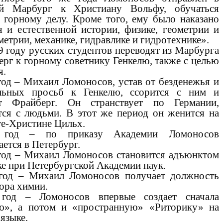
ий Марбург к Христиану Вольфу, обучаться
 горному делу. Кроме того, ему было наказано
я и естественной истории, физике, геометрии и
етрии, механике, гидравлике и гидротехнике».
9 году русских студентов переводят из Марбурга
ерг к горному советнику Генкелю, также с целью
я.
год – Михаил Ломоносов, устав от безденежья и
льных просьб к Генкелю, ссорится с ним и
ет Фрайберг. Он странствует по Германии,
тся с людьми. В этот же период он женится на
те-Христине Цильх.
 год – по приказу Академии Ломоносов
ется в Петербург.
год – Михаил Ломоносов становится адъюнктом
ке при Петербургской Академии наук.
год – Михаил Ломоносов получает должность
ора химии.
год – Ломоносов впервые создает сначала
ю», а потом и «пространную» «Риторику» на
языке.