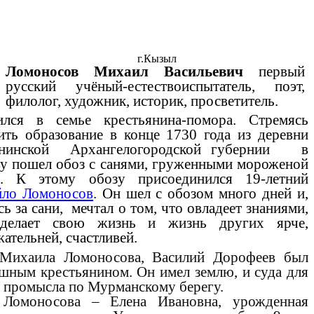
г.Кызыл
Ломоносов Михаил Васильевич
первый
русский учёный-естествоиспытатель, поэт,
филолог, художник, историк, просветитель.
ился в семье крестьянина-помора. Стремясь
ить образование в конце 1730 года из деревни
нинской Архангелогородской губернии в
у пошел обоз с санями, груженными мороженой
. К этому обозу присоединился 19-летний
ло Ломоносов
. Он шел с обозом много дней и,
ь за сани, мечтал о том, что овладеет знаниями,
делает свою жизнь и жизнь других ярче,
ательней, счастливей.
Михаила Ломоносова, Василий Дорофеев был
шным крестьянином. Он имел землю, и суда для
 промысла по Мурманскому берегу.
Ломоносова – Елена Ивановна, урожденная