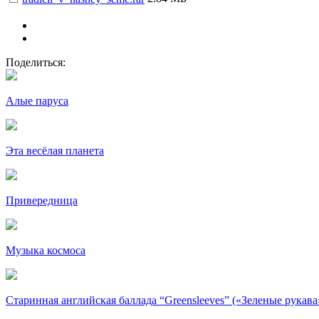
Поделиться:
Алые паруса
Эта весёлая планета
Привередница
Музыка космоса
Старинная английская баллада “Greensleeves” («Зеленые рукава