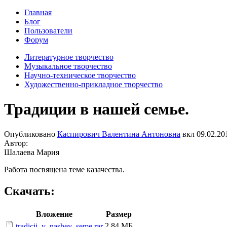
Главная
Блог
Пользователи
Форум
Литературное творчество
Музыкальное творчество
Научно-техническое творчество
Художественно-прикладное творчество
Традиции в нашей семье.
Опубликовано
Каспирович Валентина Антоновна
вкл
09.02.20
Автор:
Шалаева Мария
Работа посвящена теме казачества.
Скачать:
Вложение
Размер
2.84 МБ
tradicii_v_nashey_seme.rar