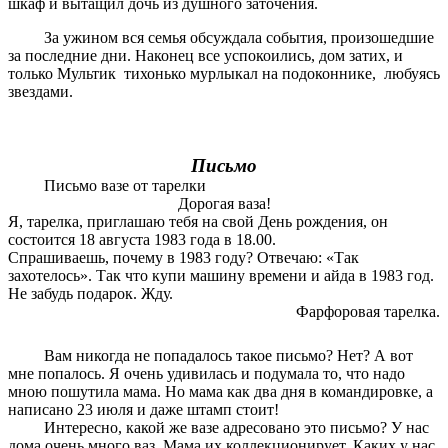
шкаф и вытащил дочь из душного заточения.
За ужином вся семья обсуждала события, произошедшие
за последние дни. Наконец все успокоились, дом затих, и
только Мультик тихонько мурлыкал на подоконнике, любуясь
звездами.
Письмо
Письмо вазе от тарелки
Дорогая ваза!
Я, тарелка, приглашаю тебя на свой День рождения, он
состоится 18 августа 1983 года в 18.00.
Спрашиваешь, почему в 1983 году? Отвечаю: «Так
захотелось». Так что купи машину времени и айда в 1983 год.
Не забудь подарок. Жду.
Фарфоровая тарелка.
Вам никогда не попадалось такое письмо? Нет? А вот
мне попалось. Я очень удивилась и подумала то, что надо
мною пошутила мама. Но мама как два дня в командировке, а
написано 23 июля и даже штамп стоит!
Интересно, какой же вазе адресовано это письмо? У нас
дома очень много ваз. Мама их коллекционирует. Каких у нас