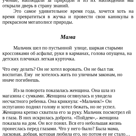
ученые, наблюдали за природой и из их наблюдений мы
открыли дверь в страну знаний.
Это самое удивительное время года, хочется хоть на
время превратиться в жучка и провести свои каникулы в
прекрасном мегаполисе природы.
Мама
Мальчик шел по пустынной улице, шаркая старыми
кроссовками об асфальт, руки в карманах, голова опущена, на
детских плечиках легкая курточка.
Что ему делать? Он не хотел воровать. Он не был так
воспитан. Ему не хотелось жить по уличным законам, но
иначе погибнешь.
Из-за поворота показалась женщина. Она шла из
магазина с сумками. Женщина оглянулась и увидела
несчастного ребенка. Она крикнула: «Мальчик!» Он
испуганно поднял голову и хотел бежать, но не успел.
Женщина крепко схватила его за руку. Мальчик посмотрел ей
в глаза. В них искрилась доброта. «Пойдем»,- женщина
показала на дом. Он все понял. Вся его небольшая жизнь
пронеслась перед глазами. Что у него было? Была мама,
ласковая, добрая, которая любила его, но потом ее не стало…