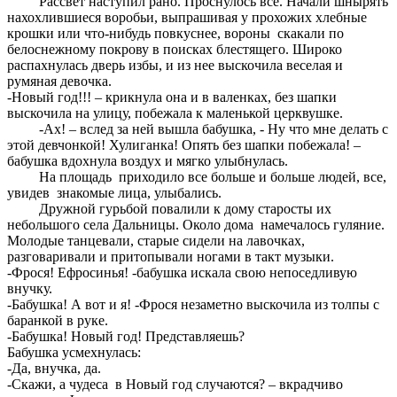
Рассвет наступил рано. Проснулось все. Начали шнырять
нахохлившиеся воробьи, выпрашивая у прохожих хлебные
крошки или что-нибудь повкуснее, вороны скакали по
белоснежному покрову в поисках блестящего. Широко
распахнулась дверь избы, и из нее выскочила веселая и
румяная девочка.
-Новый год!!! – крикнула она и в валенках, без шапки
выскочила на улицу, побежала к маленькой церквушке.
-Ах! – вслед за ней вышла бабушка, - Ну что мне делать с
этой девчонкой! Хулиганка! Опять без шапки побежала! –
бабушка вдохнула воздух и мягко улыбнулась.
На площадь приходило все больше и больше людей, все,
увидев знакомые лица, улыбались.
Дружной гурьбой повалили к дому старосты их
небольшого села Дальницы. Около дома намечалось гуляние.
Молодые танцевали, старые сидели на лавочках,
разговаривали и притопывали ногами в такт музыки.
-Фрося! Ефросинья! -бабушка искала свою непоседливую
внучку.
-Бабушка! А вот и я! -Фрося незаметно выскочила из толпы с
баранкой в руке.
-Бабушка! Новый год! Представляешь?
Бабушка усмехнулась:
-Да, внучка, да.
-Скажи, а чудеса в Новый год случаются? – вкрадчиво