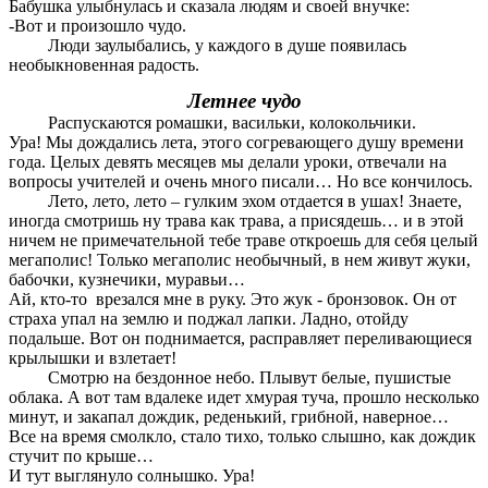
Бабушка улыбнулась и сказала людям и своей внучке:
-Вот и произошло чудо.
Люди заулыбались, у каждого в душе появилась
необыкновенная радость.
Летнее чудо
Распускаются ромашки, васильки, колокольчики.
Ура! Мы дождались лета, этого согревающего душу времени
года. Целых девять месяцев мы делали уроки, отвечали на
вопросы учителей и очень много писали… Но все кончилось.
Лето, лето, лето – гулким эхом отдается в ушах! Знаете,
иногда смотришь ну трава как трава, а присядешь… и в этой
ничем не примечательной тебе траве откроешь для себя целый
мегаполис! Только мегаполис необычный, в нем живут жуки,
бабочки, кузнечики, муравьи…
Ай, кто-то врезался мне в руку. Это жук - бронзовок. Он от
страха упал на землю и поджал лапки. Ладно, отойду
подальше. Вот он поднимается, расправляет переливающиеся
крылышки и взлетает!
Смотрю на бездонное небо. Плывут белые, пушистые
облака. А вот там вдалеке идет хмурая туча, прошло несколько
минут, и закапал дождик, реденький, грибной, наверное…
Все на время смолкло, стало тихо, только слышно, как дождик
стучит по крыше…
И тут выглянуло солнышко. Ура!