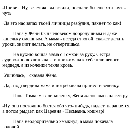
-Привет! Ну, зачем же вы встали, поспали бы еще хоть чуть-
чуть.
-Да это нас запах твоей яичницы разбудил, пахнет-то как!
Папа у Жени был человеком добродушным и даже
капельку смешным. А мама - всегда строгой, скажет делать
уроки, значит делать, не отвертишься.
На кухню вошла мама с Томкой за руку. Сестра
судорожно всхлипывала и прижимала к себе плюшевого
медведя, а из коленки текла кровь.
-Ушиблась, - сказала Женя.
-Да,- подтвердила мама и потребовала принести зеленку.
Пока Томке мазали коленку, Женя жаловалась на сестру.
-Ну, она постоянно бьется обо что- нибудь, падает, царапается,
а потом рыдает, как Царевна - Несмеяна, кошмар!
Папа неодобрительно хмыкнул, а мама покачала
головой.