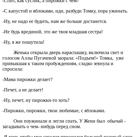
-Спит, как суслик, а пирожки с чем?
-С капустой и яблоками, иди, разбуди Томку, пора ужинать.
-Ну, не надо ее будить, нам же больше достанется.
-Не будь врединой, это же твоя младшая сестра!
-Ну, я же пошутила!
Женька открыла дверь нараспашку, включила свет и
голосом Аллы Пугачевой заорала: «Подъем!» Томка, уже
привыкшая к таким пробуждениям, сладко зевнула и
спросила:
-Мама пирожки делает?
-Печет, а не делает!
-Ну, печет, ну пирожки-то хоть?
-Пирожки, пирожки, твои любимые, с яблоками.
Они поужинали и легли спать. У Жени был обычай -
загадывать о чем- нибудь перед сном.
-Я хочу, чтобы мне сегодня приснился большой розовый слон,