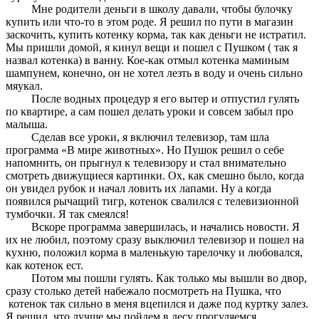
Мне родители деньги в школу давали, чтобы булочку
купить или что-то в этом роде. Я решил по пути в магазин
заскочить, купить котенку корма, так как деньги не истратил.
Мы пришли домой, я кинул вещи и пошел с Пушком ( так я
назвал котенка) в ванну. Кое-как отмыл котенка маминым
шампунем, конечно, он не хотел лезть в воду и очень сильно
мяукал.
После водных процедур я его вытер и отпустил гулять
по квартире, а сам пошел делать уроки и совсем забыл про
малыша.
Сделав все уроки, я включил телевизор, там шла
программа «В мире животных». Но Пушок решил о себе
напомнить, он прыгнул к телевизору и стал внимательно
смотреть движущиеся картинки. Ох, как смешно было, когда
он увидел рубок и начал ловить их лапами. Ну а когда
появился рычащий тигр, котенок свалился с телевизионной
тумбочки. Я так смеялся!
Вскоре программа завершилась, и начались новости. Я
их не любил, поэтому сразу выключил телевизор и пошел на
кухню, положил корма в маленькую тарелочку и любовался,
как котенок ест.
Потом мы пошли гулять. Как только мы вышли во двор,
сразу столько детей набежало посмотреть на Пушка, что
котенок так сильно в меня вцепился и даже под куртку залез.
Я решил, что лучше мы пойдем в лесу прогуляемся.