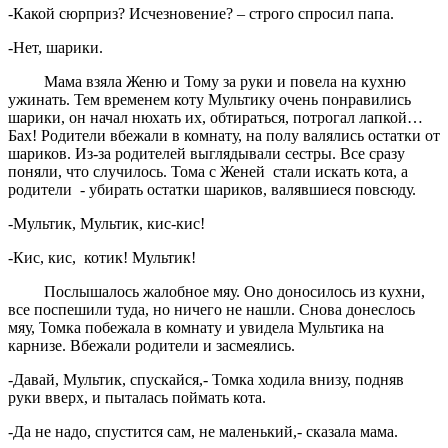
-Какой сюрприз? Исчезновение? – строго спросил папа.
-Нет, шарики.
Мама взяла Женю и Тому за руки и повела на кухню
ужинать. Тем временем коту Мультику очень понравились
шарики, он начал нюхать их, обтираться, потрогал лапкой…
Бах! Родители вбежали в комнату, на полу валялись остатки от
шариков. Из-за родителей выглядывали сестры. Все сразу
поняли, что случилось. Тома с Женей стали искать кота, а
родители - убирать остатки шариков, валявшиеся повсюду.
-Мультик, Мультик, кис-кис!
-Кис, кис, котик! Мультик!
Послышалось жалобное мяу. Оно доносилось из кухни,
все поспешили туда, но ничего не нашли. Снова донеслось
мяу, Томка побежала в комнату и увидела Мультика на
карнизе. Вбежали родители и засмеялись.
-Давай, Мультик, спускайся,- Томка ходила внизу, подняв
руки вверх, и пыталась поймать кота.
-Да не надо, спустится сам, не маленький,- сказала мама.