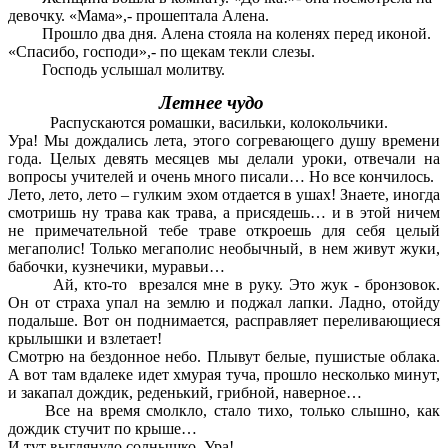
девочку. «Мама»,- прошептала Алена.
Прошло два дня. Алена стояла на коленях перед иконой.
«Спасибо, господи»,- по щекам текли слезы.
Господь услышал молитву.
Летнее чудо
Распускаются ромашки, васильки, колокольчики.
Ура! Мы дождались лета, этого согревающего душу времени
года. Целых девять месяцев мы делали уроки, отвечали на
вопросы учителей и очень много писали… Но все кончилось.
Лето, лето, лето – гулким эхом отдается в ушах! Знаете, иногда
смотришь ну трава как трава, а присядешь… и в этой ничем
не примечательной тебе траве откроешь для себя целый
мегаполис! Только мегаполис необычный, в нем живут жуки,
бабочки, кузнечики, муравьи…
Ай, кто-то врезался мне в руку. Это жук - бронзовок.
Он от страха упал на землю и поджал лапки. Ладно, отойду
подальше. Вот он поднимается, расправляет переливающиеся
крылышки и взлетает!
Смотрю на бездонное небо. Плывут белые, пушистые облака.
А вот там вдалеке идет хмурая туча, прошло несколько минут,
и закапал дождик, реденький, грибной, наверное…
Все на время смолкло, стало тихо, только слышно, как
дождик стучит по крыше…
И тут выглянуло солнышко. Ура!