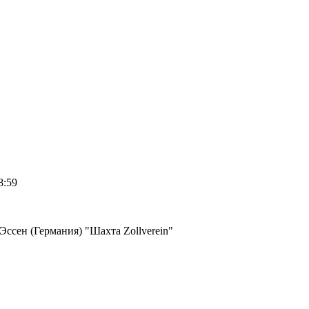
8:59
ссен (Германия) "Шахта Zollverein"