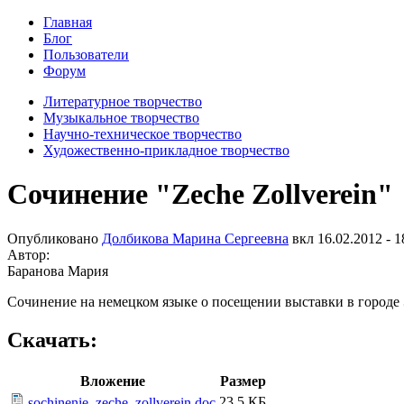
Главная
Блог
Пользователи
Форум
Литературное творчество
Музыкальное творчество
Научно-техническое творчество
Художественно-прикладное творчество
Сочинение "Zeche Zollverein"
Опубликовано
Долбикова Марина Сергеевна
вкл
16.02.2012 - 1
Автор:
Баранова Мария
Сочинение на немецком языке о посещении выставки в городе Э
Скачать:
Вложение
Размер
23.5 КБ
sochinenie_zeche_zollverein.doc