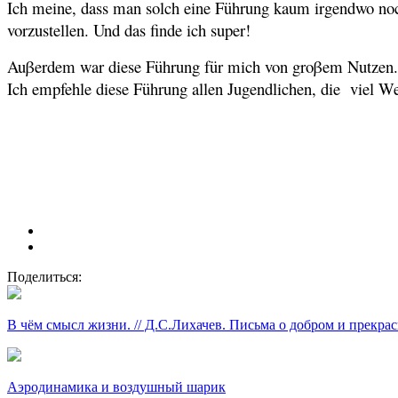
Ich meine, dass man solch eine Führung kaum irgendwo noch 
vorzustellen. Und das finde ich super!
Auβerdem war diese Führung für mich von groβem Nutzen. Ic
Ich empfehle diese Führung allen Jugendlichen, die viel We
Поделиться:
В чём смысл жизни. // Д.С.Лихачев. Письма о добром и прекра
Аэродинамика и воздушный шарик