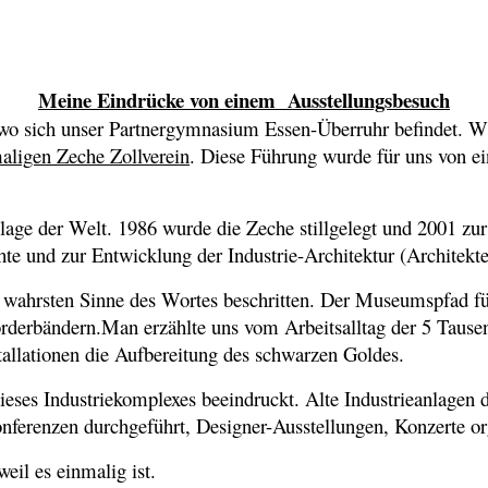
Meine Eindrücke von einem Ausstellungsbesuch
o sich unser Partnergymnasium Essen-Überruhr befindet. Wir
aligen Zeche Zollverein
. Diese Führung wurde für uns von e
age der Welt. 1986 wurde die Zeche stillgelegt und 2001 zur 
chte und zur Entwicklung der Industrie-Architektur (Architek
ahrsten Sinne des Wortes beschritten. Der Museumspfad füh
rderbändern.Man erzählte uns vom Arbeitsalltag der 5 Taus
allationen die Aufbereitung des schwarzen Goldes.
dieses Industriekomplexes beeindruckt. Alte Industrieanlage
nferenzen durchgeführt, Designer-Ausstellungen, Konzerte org
il es einmalig ist.