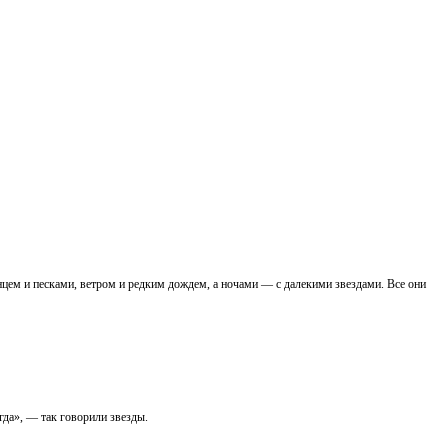
лнцем и песками, ветром и редким дождем, а ночами — с далекими звездами. Все они
егда», — так говорили звезды.