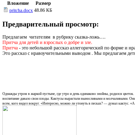
Вложение
Размер
48.86 КБ
pritcha.docx
Предварительный просмотр:
Предлагаем читателям в рубрику сказка-ложь….
Притча для детей и взрослых о добре и зле.
Притча
- это небольшой рассказ аллегорический по форме и нр
Это рассказ с нравоучительными выводом . Мы предлагаем детя
Однажды утром в жаркой пустыне, где утро и день одинаково знойны, родился цветок. 
воспитание давало свои плоды. Кактусы вырастали выносливыми и молчаливыми. Они ум
всем, кого видел вокруг. «Интересно, можно ли утонуть в песках? — думал кактус. «А