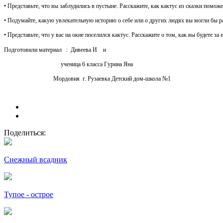
• Представьте, что вы заблудились в пустыне. Расскажите, как кактус из сказки поможе
• Подумайте, какую увлекательную историю о себе или о других людях вы могли бы рас
• Представьте, что у вас на окне поселился кактус. Расскажите о том, как вы будете за
Подготовили материал : Дивеева И и
ученица 6 класса Гурина Яна
Мордовия г. Рузаевка Детский дом-школа №1
Поделиться:
Снежный всадник
Тупое - острое