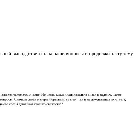
льный вывод ,ответить на наши вопросы и продолжить эту тему.
чали железное воспитание. Им полагалась лишь капелька влаги в неделю. Такое
росы. Сначала своей матери и братьям, а затем, так и не дождавшись их ответа,
ь его слезы дают нам столько свежести!?