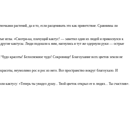
ючками растений, да и то, если расценивать это как приветствие. Сравнимы ли
стые иглы. «Смотри-ка, плачущий кактус! — заметил один из людей и прикоснулся к
и другие кактусы. Люди подошли к ним, нагнулись и тут же одернули руки — острые
! Чудо красоты! Белоснежное чудо! Сокровище! Благоухание всех цветов земли не
красоты, неумолимо рос и рос из него. Все пространство вокруг благоухало. И
 кактусу: «Теперь ты увидел душу... Твой цветок открыл ее в людях... Ты счастлив».