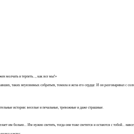
ен молчать и терпеть..., как все мы!»
авших, таких неуязвимых собратьев, томила и жгла его сердце. И он разговаривал с со
тельные истории: веселые и печальные, тревожные и даже страшные.
ает им больно... Им нужно светить, тогда они тоже светятся и остаются с тобой... навс
мышлял кактус.