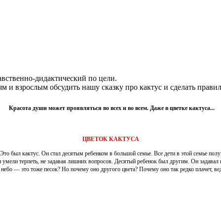
авственно-дидактический по цели.
м и взрослым обсудить нашу сказку про кактус и сделать прави
Красота души может проявляться во всех и во всем. Даже в цветке кактуса...
ЦВЕТОК КАКТУСА
Это был кактус. Он стал десятым ребенком в большой семье. Все дети в этой семье полу
ели терпеть, не задавая лишних вопросов. Десятый ребенок был другим. Он задавал воп
 небо — это тоже песок? Но почему оно другого цвета? Почему оно так редко плачет, вед