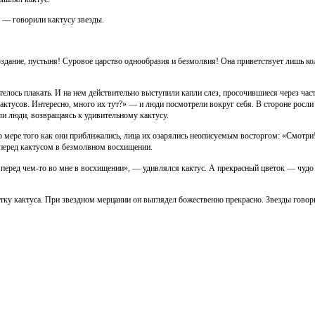
», — говорили кактусу звезды.
здание, пустыня! Суровое царство однообразия и безмолвия! Она приветствует лишь кол
отелось плакать. И на нем действительно выступили капли слез, просочившиеся через ча
кактусов. Интересно, много их тут?» — и люди посмотрели вокруг себя. В стороне росл
ли люди, возвращаясь к удивительному кактусу.
По мере того как они приближались, лица их озарялись неописуемым восторгом: «Смотри
 перед кактусом в безмолвном восхищении.
 перед чем-то во мне в восхищении», — удивлялся кактус. А прекрасный цветок — чудо 
ку кактуса. При звездном мерцании он выглядел божественно прекрасно. Звезды говорили