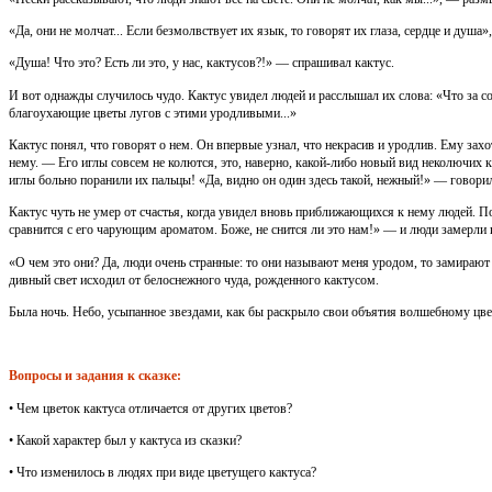
«Да, они не молчат... Если безмолвствует их язык, то говорят их глаза, сердце и душа
«Душа! Что это? Есть ли это, у нас, кактусов?!» — спрашивал кактус.
И вот однажды случилось чудо. Кактус увидел людей и расслышал их слова: «Что за со
благоухающие цветы лугов с этими уродливыми...»
Кактус понял, что говорят о нем. Он впервые узнал, что некрасив и уродлив. Ему зах
нему. — Его иглы совсем не колются, это, наверно, какой-либо новый вид неколючих 
иглы больно поранили их пальцы! «Да, видно он один здесь такой, нежный!» — говори
Кактус чуть не умер от счастья, когда увидел вновь приближающихся к нему людей. 
сравнится с его чарующим ароматом. Боже, не снится ли это нам!» — и люди замерли
«О чем это они? Да, люди очень странные: то они называют меня уродом, то замирают
дивный свет исходил от белоснежного чуда, рожденного кактусом.
Была ночь. Небо, усыпанное звездами, как бы раскрыло свои объятия волшебному цвет
Вопросы и задания к сказке:
• Чем цветок кактуса отличается от других цветов?
• Какой характер был у кактуса из сказки?
• Что изменилось в людях при виде цветущего кактуса?