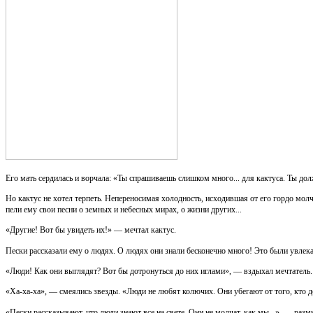
Его мать сердилась и ворчала: «Ты спрашиваешь слишком много... для кактуса. Ты долж
Но кактус не хотел терпеть. Непереносимая холодность, исходившая от его гордо молч
пели ему свои песни о земных и небесных мирах, о жизни других...
«Другие! Вот бы увидеть их!» — мечтал кактус.
Пески рассказали ему о людях. О людях они знали бесконечно много! Это были увлека
«Люди! Как они выглядят? Вот бы дотронуться до них иглами», — вздыхал мечтатель.
«Ха-ха-ха», — смеялись звезды. «Люди не любят колючих. Они убегают от того, кто дел
«Пески рассказывают, что люди знают все на свете. Они не молчат, как мы...», — раз