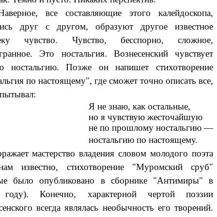
рное, все составляющие этого калейдоскопа,
ись друг с другом, образуют другое известное
веку чувство. Чувство, бесспорно, сложное,
гранное. Это ностальгия. Вознесенский чувствует
ю ностальгию. Позже он напишет стихотворение
льгия по настоящему", где сможет точно описать все,
спытывал:
не знаю, как остальные,
 я чувствую жесточайшую
 по прошлому ностальгию —
стальгию по настоящему.
ает мастерство владения словом молодого поэта
нам известно, стихотворение "Муромский сруб"
ые было опубликовано в сборнике "Антимиры" в
 году). Конечно, характерной чертой поэзии
сенского всегда являлась необычность его творений.