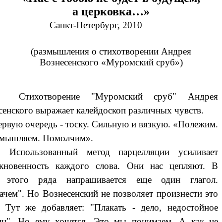
а церковка…»
Санкт-Петербург, 2010
(размышления о стихотворении Андрея
Вознесенского «Муромский сруб»)
хотворение "Муромский сруб" Андрея
сенского выражает калейдоскоп различных чувств.
вую очередь - тоску. Сильную и вязкую. «Полежим.
мышляем. Помолчим».
льзованный метод парцелляции усиливает
кновенность каждого слова. Они нас цепляют. В
е этого ряда напрашивается еще один глагол.
ачем". Но Вознесенский не позволяет произнести это
. Тут же добавляет: "Плакать - дело, недостойное
н". Но ему хочется. Это мы понимаем. А как не