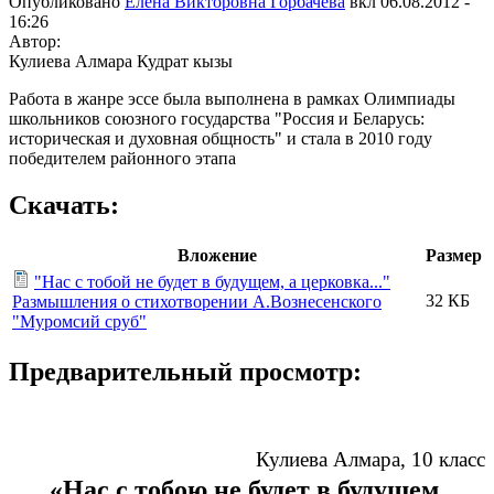
Опубликовано
Елена Викторовна Горбачева
вкл
06.08.2012 -
16:26
Автор:
Кулиева Алмара Кудрат кызы
Работа в жанре эссе была выполнена в рамках Олимпиады
школьников союзного государства "Россия и Беларусь:
историческая и духовная общность" и стала в 2010 году
победителем районного этапа
Скачать:
Вложение
Размер
"Нас с тобой не будет в будущем, а церковка..."
32 КБ
Размышления о стихотворении А.Вознесенского
"Муромсий сруб"
Предварительный просмотр:
Кулиева Алмара, 10 класс
«Нас с тобою не будет в будущем,