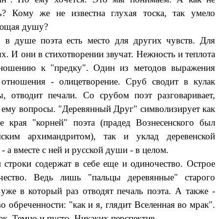
ь? Кому же не известна глухая тоска, так умело
ющая душу?
душе поэта есть место для других чувств. Для
х. И они в стихотворении звучат. Нежность и теплота
ношению к "предку". Один из методов выражения
 отношения - олицетворение. Сруб сводит в кулак
ы, отводит печали. Со срубом поэт разговаривает,
т ему вопросы. "Деревянный Друг" символизирует как
е края "корней" поэта (прадед Вознесенского был
ским архимандритом), так и уклад деревенской
- а вместе с ней и русской души - в целом.
троки содержат в себе еще и одиночество. Острое
чество. Ведь лишь "пальцы деревянные" старого
 уже в который раз отводят печаль поэта. А также -
о обреченности: "как и я, глядит Вселенная во мрак".
ак. Темно и пусто. Никаких перспектив.