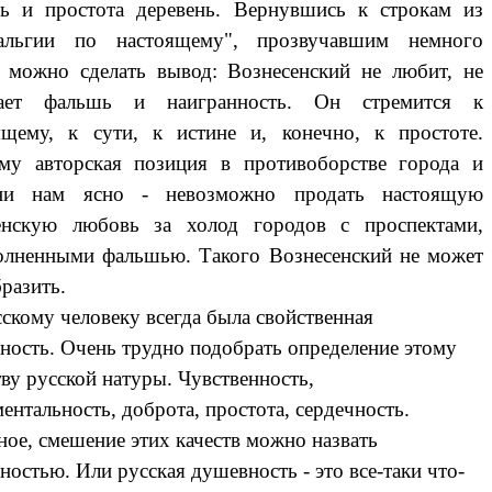
ь и простота деревень. Вернувшись к строкам из
альгии по настоящему", прозвучавшим немного
 можно сделать вывод: Вознесенский не любит, не
нает фальшь и наигранность. Он стремится к
ящему, к сути, к истине и, конечно, к простоте.
му авторская позиция в противоборстве города и
вни нам ясно - невозможно продать настоящую
енскую любовь за холод городов с проспектами,
олненными фальшью. Такого Вознесенский не может
разить.
ому человеку всегда была свойственная
ность. Очень трудно подобрать определение этому
ву русской натуры. Чувственность,
ентальность, доброта, простота, сердечность.
ное, смешение этих качеств можно назвать
остью. Или русская душевность - это все-таки что-