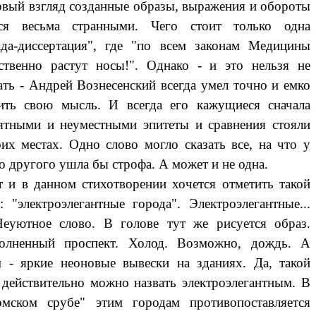
рвый взгляд созданные образы, выражения и обороты
ся весьма странными. Чего стоит только одна
ада-диссертация", где "по всем законам Медицины
ственно растут носы!". Однако - и это нельзя не
ать - Андрей Вознесенский всегда умел точно и емко
ить свою мысль. И всегда его кажущиеся сначала
ятными и неуместными эпитеты и сравнения стояли
оих местах. Одно слово могло сказать все, на что у
о другого ушла бы строфа. А может и не одна.
 в данном стихотворении хочется отметить такой
т: "электроэлегантные города". Электроэлегантные...
еуютное слово. В голове тут же рисуется образ.
олненный проспект. Холод. Возможно, дождь. А
 - яркие неоновые вывески на зданиях. Да, такой
 действительно можно назвать электроэлегантным. В
мском срубе" этим городам противопоставляется