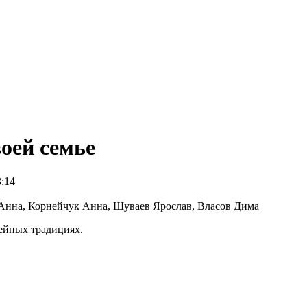
оей семье
3:14
Анна, Корнейчук Анна, Шуваев Ярослав, Власов Дима
мейных традициях.