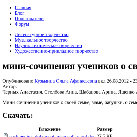
Главная
Блог
Пользователи
Форум
Литературное творчество
Музыкальное творчество
Научно-техническое творчество
Художественно-прикладное творчество
мини-сочинения учеников о св
Опубликовано
Кузьмина Ольга Афанасьевна
вкл
26.08.2012 - 2
Автор:
Черных Анастасия, Столбова Анна, Шабанова Арина, Ященко 
Мини-сочинения учеников о своей семье, маме, бабушки, о се
Скачать:
Вложение
Размер
27.5 КБ
sochineniya_dokument_microsoft_word.doc