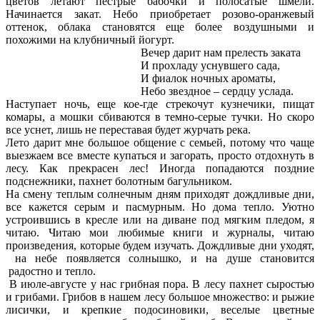
цветов летают пестрые бабочки и полосатые шмели.
Начинается закат. Небо приобретает розово-оранжевый
оттенок, облака становятся еще более воздушными и
похожими на клубничный йогурт.
Вечер дарит нам прелесть заката
И прохладу уснувшего сада,
И фиалок ночных ароматы,
Небо звездное – сердцу услада.
Наступает ночь, еще кое-где стрекочут кузнечики, пищат
комары, а мошки сбиваются в темно-серые тучки. Но скоро
все уснет, лишь не переставая будет журчать река.
Лето дарит мне большое общение с семьей, потому что чаще
выезжаем все вместе купаться и загорать, просто отдохнуть в
лесу. Как прекрасен лес! Иногда попадаются поздние
подснежники, пахнет болотным багульником.
На смену теплым солнечным дням приходят дождливые дни,
все кажется серым и пасмурным. Но дома тепло. Уютно
устроившись в кресле или на диване под мягким пледом, я
читаю. Читаю мои любимые книги и журналы, читаю
произведения, которые будем изучать. Дождливые дни уходят,
на небе появляется солнышко, и на душе становится
радостно и тепло.
В июле-августе у нас грибная пора. В лесу пахнет сыростью
и грибами. Грибов в нашем лесу большое множество: и рыжие
лисички, и крепкие подосиновики, веселые цветные