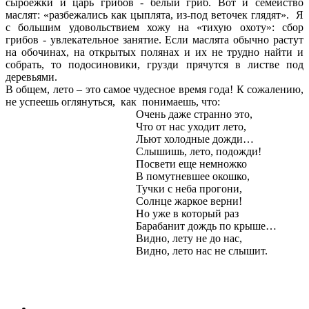
сыроежки и царь грибов - белый гриб. Вот и семейство
маслят: «разбежались как цыплята, из-под веточек глядят». Я
с большим удовольствием хожу на «тихую охоту»: сбор
грибов - увлекательное занятие. Если маслята обычно растут
на обочинах, на открытых полянах и их не трудно найти и
собрать, то подосиновики, грузди прячутся в листве под
деревьями.
В общем, лето – это самое чудесное время года! К сожалению,
не успеешь оглянуться, как понимаешь, что:
Очень даже странно это,
Что от нас уходит лето,
Льют холодные дожди…
Слышишь, лето, подожди!
Посвети еще немножко
В помутневшее окошко,
Тучки с неба прогони,
Солнце жаркое верни!
Но уже в который раз
Барабанит дождь по крыше…
Видно, лету не до нас,
Видно, лето нас не слышит.