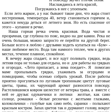
Наслаждаюсь я лета красой,
Погружаюсь в нее с упоеньем.
Если лето жаркое, а у нас бывают такие дни, что жара стоит
нестерпимая, температура 40, ветер становиться горячим и,
кажется некуда деться от летнего зноя. Но есть спасение от
этого – купание в речке.
Наша горная речка очень красивая. Вода чистая и
прозрачная, где глубина по пояс, видно на дне камни. Река не
очень большая, можно запросто ее перейти на другой берег.
Больше всего я люблю с друзьями ходить купаться на «Бум» -
наше любимое место. Вода там намного теплее, чем в других
местах, течение плавное, спокойное.
К вечеру жара спадает, и все идут поливать грядки, ведь
летняя пора не только для отдыха, но и для работы на грядках
и огородах. «Лето припасает, а зима поедает». Я помогаю
маме пропалывать грядки, ухаживать за огурцами и
помидорами, чтобы осенью собрать урожай. После работы
приятно прогуляться по луговым тропинкам: цветут луговые
цветы, травы, их чарующий аромат разносится повсюду.
Растелившимся ковром шелестит от ветерка трава, а вместе с
ней ее друзья: одуванчики и лютики желтые, как само
солнце, ромашки - белые реснички с желтыми глазками,
колокольчики - голубые как само небо, саранки - полыхают
красным костром. Запах цветов так и дурманит голову, вокруг