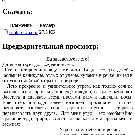
Скачать:
Вложение
Размер
27.5 КБ
simbirceva.doc
Предварительный просмотр:
Да здравствует лето!
Да здравствует долгожданное лето!
Его с нетерпением ждут все дети. Ведь лето для детей -
большие каникулы, отдых от учебы, купание в речке, выезд в
отпуск, семейный отдых на природе.
Лето прекрасно и удивительно: утром, как только солнце
выходит из-за гор и на улице еще холодно, на траве начинают
блестеть и сверкать всеми цветами радуги капельки росы.
Еще тихо, природа только начинает просыпаться, птицы
начинают запевать свои утренние песни, стараясь
перещеголять друг друга. Для меня утро – это необычайно
красивое чудо, природа живет, так же как и мы: просыпаясь и
засыпая:
Утро пахнет небесной росой,
И повсюду звучит птичье пенье