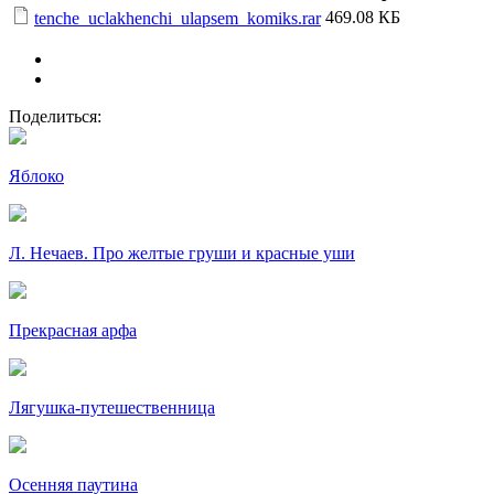
469.08 КБ
tenche_uclakhenchi_ulapsem_komiks.rar
Поделиться:
Яблоко
Л. Нечаев. Про желтые груши и красные уши
Прекрасная арфа
Лягушка-путешественница
Осенняя паутина