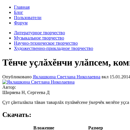
Главная
Блог
Пользователи
Форум
Литературное творчество
Музыкальное творчество
Научно-техническое творчество
Художественно-прикладное творчество
Тĕнче уçлăхĕнчи улăпсем, ком
Опубликовано
Яклашкина Светлана Николаевна
вкл
15.01.2014
Автор:
Ширяева Н, Сергеева Д
Çут çăнталăкпа тăван таварлăх пулăмĕсене ÿкерчĕк мелĕпе уçса
Скачать:
Вложение
Размер