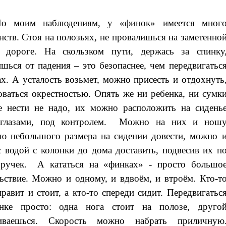
о моим наблюдениям, у «финок» имеется мног
нств. Стоя на полозьях, не провалишься на заметенно
м дороге. На скользком пути, держась за спинку
шься от падения – это безопаснее, чем передвигатьс
ах. А усталость возьмет, можно присесть и отдохнуть
ваться окрестностью. Опять же ни ребенка, ни сумк
е нести не надо, их можно расположить на сидень
 глазами, под контролем. Можно на них и нош
ю небольшого размера на сидении довести, можно 
с водой с колонки до дома доставить, подвесив их п
 ручек. А кататься на «финках» - просто большо
ьствие. Можно и одному, и вдвоём, и втроём. Кто-т
правит и стоит, а кто-то спереди сидит.
Передвигатьс
нке просто: одна нога стоит на полозе, друго
киваешься. Скорость можно набрать приличную