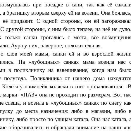
возмущалась при посадке в сани, так как её сажал
, а братишку вторым сверху ей на колени. Она боялась
 её придавит. С одной стороны, он ей загоражива
 С другой стороны, с ним было теплее, на неё не дуло
 только санки трогались с места, все возмущени
али. Аура у них, наверное, положительная.
о слов моей мамы, санки ей и во взрослой жизн
дились. На «лубошных» санках мама возила нас 
ми в поликлинику на взвешивание, когда нам был
 полугода. Поликлиника от нашего дома находитс
. Колёса у «зимней» коляски в снег проваливаются. 
с марки «ПАЗ» она не проходит по размерам. Вот на
не спеша, и возила в «лубошных» санках по снегу ка
гулку до места назначения: либо в магазин, либо 
инику, либо просто по улицам катала. Она нас катала, 
ие оборачивались и обращали внимание на наши «н