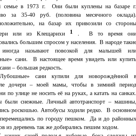
й семье в 1973 г. Они были куплены на базаре г
ово за 35-40 руб. (половина месячного оклада)
положительно, на базар их привозили со сторон
1
вери или из Клещарихи
. В то время он
овались большим спросом у населения. В народе таки
 иногда называют повозкой для малышей ил
ные» сани. В настоящее время увидеть или купит
 сани – большая редкость.
«Лубошные» сани купили для новорождённой 
але дочери – моей мамы, чтобы в зимний перио
ни по улице не носить её на руках, а катать на санках
 были снежные. Личный автотранспорт – машины
лись роскошью. Автобусы ходили редко. В основно
перемещались по городу пешком. Да и до районны
ов из деревень так же добирались пешим ходом.
 наших саней полозья дубовые, бока сделаны и