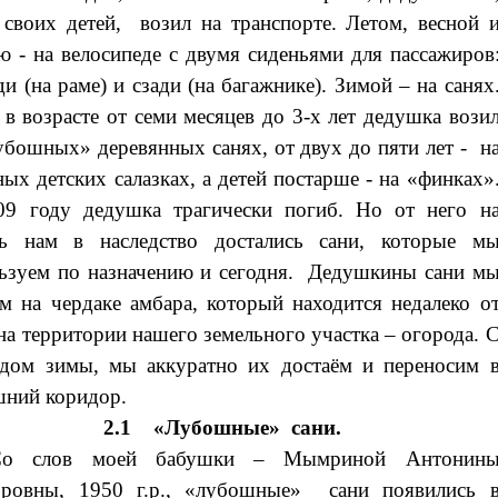
 своих детей, возил на транспорте. Летом, весной 
ю - на велосипеде с двумя сиденьями для пассажиров
ди (на раме) и сзади (на багажнике). Зимой – на санях
 в возрасте от семи месяцев до 3-х лет дедушка вози
убошных» деревянных санях, от двух до пяти лет - н
ых детских салазках, а детей постарше - на «финках»
09 году дедушка трагически погиб. Но от него н
ть нам в наследство достались сани, которые м
ьзуем по назначению и сегодня. Дедушкины сани м
м на чердаке амбара, который находится недалеко о
на территории нашего земельного участка – огорода. 
дом зимы, мы аккуратно их достаём и переносим 
ний коридор.
2.1 «Лубошные» сани.
Со слов моей бабушки – Мымриной Антонин
оровны, 1950 г.р., «лубошные» сани появились 