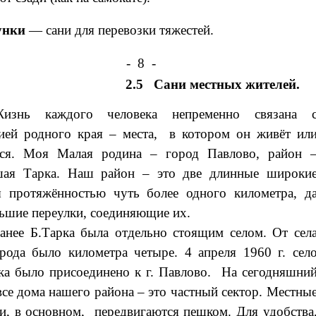
унки
— сани для перевозки тяжестей.
- 8 -
2.5 Сани местных жителей.
изнь каждого человека непременно связана 
ией родного края – места, в котором он живёт ил
лся. Моя Малая родина – город Павлово, район 
шая Тарка. Наш район – это две длинные широки
 протяжённостью чуть более одного километра, д
ьшие переулки, соединяющие их.
анее Б.Тарка была отдельно стоящим селом. От сел
рода было километра четыре.
4 апреля 1960 г. сел
ка было присоединено к г. Павлово. На сегодняшни
все дома
нашего района – это частный сектор. Местны
и, в основном, передвигаются пешком. Для удобства