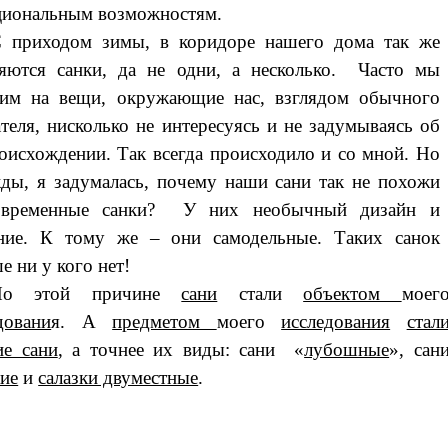
иональным возможностям.
 приходом зимы, в коридоре нашего дома так же
яются санки, да не одни, а несколько. Часто мы
рим на вещи, окружающие нас, взглядом обычного
теля, нисколько не интересуясь и не задумываясь об
оисхождении. Так всегда происходило и со мной. Но
ды, я задумалась, почему наши сани так не похожи
овременные санки? У них необычный дизайн и
ение. К тому же – они самодельные.
Таких санок
е ни у кого нет!
По этой причине
сани
стали
объектом
моег
довани
я. А
предметом
моего
исследования
стал
ие сани
, а точнее их виды: сани «
лубошные
», сан
ие
и
салазки двуместные
.