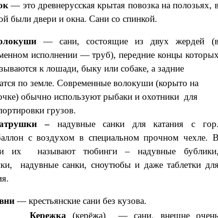
ок
— это древнерусская крытая повозка на полозьях, 
ой были двери и окна. Сани со спинкой.
олокуши
— сани, состоящие из двух жердей (
менном исполнении — труб), передние концы которы
зываются к лошади, быку или собаке, а задние
атся по земле. Современные волокуши (корыто на
очке) обычно используют рыбаки и охотники для
портировки грузов.
атрушки –
надувные санки для катания с гор
аллон с воздухом в специальном прочном чехле. 
ии их называют тюбинги – надувные бублики
ки, надувные санки, сноутюбы и даже таблетки дл
ия.
вни
— крестьянские сани без кузова.
Кережка
(керёжа) — сани, внешне очен