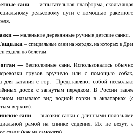
етные сани
— испытательная платформа, скользяща
пециальному
рельсовому
пути с помощью
ракетног
теля
.
азки
— маленькие деревянные ручные детские санки.
Тащилки
–
специальные сани на жердях, на которых в Дре
си ездили по болотам.
богган
—
бесполозные
сани
.
Использовались обычн
перевозки грузов вручную или с помощью собак
а для катания с гор.
Представляют собой нескольк
лённых досок с загнутым передком. В России такж
гганом называют вид водной горки в
аквапарках
(
тым верхом).
инские сани
— высокие санки с длинными полозьям
циальной рамой на спинке сидения. Их не везут, 
ют сзади (как на самокате).