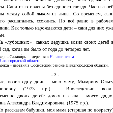
ты. Сани изготовлены без единого гвоздя. Части сане
ны между собой лыком из липы. Со временем, сан
го расшатались, ссохлись. Но всё равно в рабоче
янии. Как только нарождаются дети – сани для них уж
ые.
а «лубошных» санках дедушка возил своих детей 
 сад, когда им было от года до четырёх лет.
ерь - Салави́рь — деревня в
Навашинском
Нижегородской области
.
ха – деревня в Сосновском районе Нижегородской области.
- 3 -
але, возил одну дочь – мою маму, Мымрину Ольг
мировну (1973 г.р.). Впоследствии вози
ременно двоих детей: дочку и сына – моего дядю
а Александра Владимировича, (1975 г.р.).
о рассказам бабушки, моя мама (старшая по возрасту