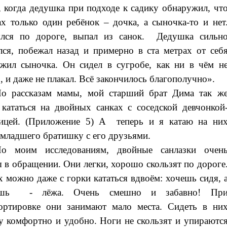
, когда дедушка при подходе к садику обнаружил, чт
ах только один ребёнок – дочка, а сыночка-то и нет
ялся по дороге, выпал из санок. Дедушка сильн
лся, побежал назад и примерно в ста метрах от себ
жил сыночка. Он сидел в сугробе, как ни в чём н
, и даже не плакал. Всё закончилось благополучно».
о рассказам мамы, мой старший брат Дима так ж
кататься на двойных санках с соседской девчонкой
ницей. (Приложение 5) А теперь и я катаю на ни
 младшего братишку с его друзьями.
о моим исследованиям, двойные санлазки очен
 в обращении. Они легки, хорошо скользят по дороге
 можно даже с горки кататься вдвоём: хочешь сидя, 
ешь - лёжа. Очень смешно и забавно! Пр
ортировке они занимают мало места. Сидеть в ни
у комфортно и удобно. Ноги не скользят и упираютс