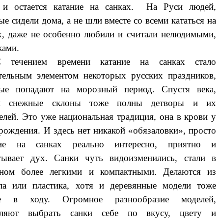
 и остается катание на санках. На Руси людей,
ые сидели дома, а не шли вместе со всеми кататься на
х, даже не особенно любили и считали нелюдимыми,
ками.
 течением времени катание на санках стало
тельным элементом некоторых русских праздников,
рые попадают на морозный период. Спустя века,
й снежные склоны тоже полны детворы и их
елей. Это уже национальная традиция, она в крови у
 рождения. И здесь нет никакой «обязаловки», просто
ние на санках реально интересно, приятно и
тывает дух. Санки чуть видоизменились, стали в
вном более легкими и компактными. Делаются из
ла или пластика, хотя и деревянные модели тоже
е в ходу. Огромное разнообразие моделей,
оляют
выбрать санки
себе по вкусу, цвету и