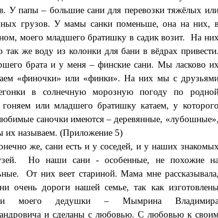
в. У папы – большие сани для перевозки тяжёлых ил
ных грузов. У мамы санки поменьше, она на них, 
ном, моего младшего братишку в садик возит. На ни
 так же воду из колонки для бани в вёдрах привести
ршего брата и у меня – финские сани. Мы ласково и
аем «финочки» или «финки». На них мы с друзьям
регонки в солнечную морозную погоду по родно
 гоняем или младшего братишку катаем, у которог
любимые саночки имеются – деревянные, «лубошные»
ы их называем. (Приложение 5)
онечно же, сани есть и у соседей, и у наших знакомы
узей. Но наши сани - особенные, не похожие н
ьные. От них веет стариной. Мама мне рассказывала
ни очень дороги нашей семье, так как изготовлен
ами моего дедушки – Мымрина Владимир
андровича и сделаны с любовью. С любовью к свои