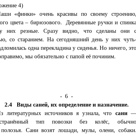
жение 4)
аши «финки» очень красивы по своему строению
ого цвета – бирюзового. Деревянные ручки и спинк
 у них резные. Сразу видно, что сделаны они 
ю, со старанием. На сегодняшний день у них чуть
адломилась одна перекладина у сиденья. Но ничего, эт
оправимо, мы обязательно с папой её починим.
- 6 -
2.4
Виды саней, их определение и назначение.
з литературных источников я узнала, что
сани
остранённый тип
повозки
без
колёс
, обычн
т
полозья
. Сани возят лошади, мулы, олени, собаки