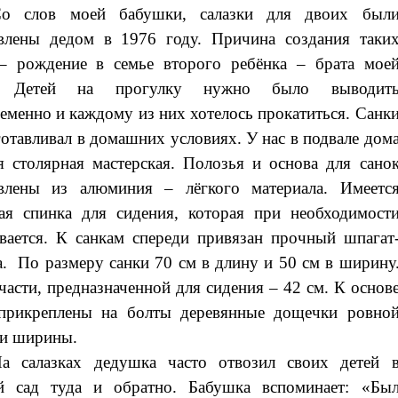
о слов моей бабушки, салазки для двоих был
влены дедом в 1976 году. Причина создания таки
– рождение в семье второго ребёнка – брата мое
. Детей на прогулку нужно было выводит
еменно и каждому из них хотелось прокатиться. Санк
готавливал в домашних условиях. У нас в подвале дом
я столярная мастерская. Полозья и основа для сано
овлены из алюминия – лёгкого материала. Имеетс
ая спинка для сидения, которая при необходимост
вается. К санкам спереди привязан прочный шпагат
а. По размеру санки 70 см в длину и 50 см в ширину
части, предназначенной для сидения – 42 см. К основ
 прикреплены на болты деревянные дощечки ровно
и ширины.
а салазках дедушка часто отвозил своих детей 
ий сад туда и обратно. Бабушка вспоминает: «Бы