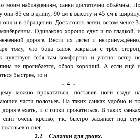
о моим наблюдениям, санки достаточно объёмны. П
у они 85 см в длину, 90 см в высоту и 45 см в ширину
 они и в обращении. Достаточно легки, весом менее 3
 манёвренны. Одинаково хорошо едут и по гладкой, 
неженной дороге. Вести их легко и непринуждённо
аря тому, что бока санок закрыты с трёх сторон
к чувствует себя там комфортно и уютно: ветер н
спина не прогибается, обзор хороший. А если ещё 
аться быстрее, то и
- 4 -
ему можно прокатиться, поставив ноги сзади н
ающие части полозьев. На таких санках удобно и п
 дороге ехать, и с горки прокатиться. В таких санка
спит очень крепко, т.к. быстро засыпает под сту
 полозьев о снег.
2.2 Салазки для двоих.