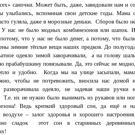
всех» саночки. Может быть, даже, завидовали нам и с
ы улыбались, вспоминая свои детские годы. Мама 
асто гуляла, даже в морозные деньки. Сборов было н
 У нас не было модных комбинезонов или шапок. 
 потому, что у нас не было денег, а потому, что был
ены зимние тёплые вещи наших предков. До полугод
ватное одеяло зимой заворачивали, а на голову шал
ю прабабушкину повязывали. Да, это сейчас не модно
епло и удобно. Когда мы на улице засыпали, мам
ожно, чтобы не потревожить, вносила нас домой 
о разворачивала одеяло, не задевая наши ручки 
 Т.е. их не нужно было вынимать из рукавов или но
незона! Ведь крепкий здоровый сон, да ещё и н
 воздухе – залог здоровья и хорошего настроения
нно сладок этот сон в старинных деревянны
ах!