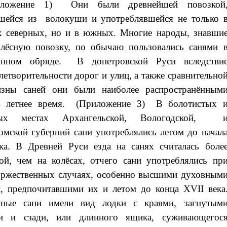
ожение 1)
Они были древнейшей повозкой
вшейся из
волокуши
и употреблявшейся не только 
х северных, но и в южных. Многие народы, знавши
лёсную повозку, по обычаю пользовались санями 
онном обряде. В допетровской Руси вследстви
летворительности дорог и улиц, а также сравнительно
изны саней они были наиболее распространённым
в летнее время. (Приложение 3) В болотистых 
тых местах Архангельской, Вологодской,
мской губерний сани употреблялись летом до начал
а. В Древней Руси езда на санях считалась боле
ой, чем на колёсах, отчего сани употреблялись пр
оржественных случаях, особенно высшими духовным
, предпочитавшими их и летом до конца XVII века
нные сани имели вид лодки с краями, загнутым
ди и сзади, или длинного ящика, суживающегос