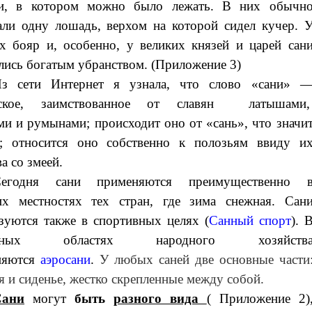
ди, в котором можно было лежать. В них обычн
али одну лошадь, верхом на которой сидел кучер. 
х бояр и, особенно, у великих князей и царей сан
ались богатым убранством. (Приложение 3)
з сети Интернет я узнала, что
слово «сани» 
нское, заимствованное от славян
латышами
ми
и
румынами
; происходит оно от «сань», что значи
»; относится оно собственно к полозьям ввиду и
а со змеей.
Сегодня
сани применяются преимущественно 
их местностях тех стран, где зима снежная. Сан
зуются также в спортивных целях (
Санный спорт
). 
ичных областях народного хозяйств
няются
аэросани
.
У любых саней две основные части
я и сиденье, жестко скрепленные между собой.
Сани
могут
быть
разного вида
( Приложение 2)