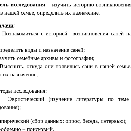
ель исследования
– изучить историю возникновени
 в нашей семье, определить их назначение.
адачи
:
знакомиться с историей возникновения саней н
еделить виды и назначение саней;
чить семейные архивы и фотографии;
снить, откуда они появились сани в нашей семье
о их назначение;
тоды исследования:
вристический (изучение литературы по теме
дования);
ирический (сбор данных: опрос, беседа, интервью);
блемно – поисковый.