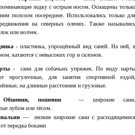
поминающие лодку с острым носом. Оснащены тольк
ним полозом посередине. Использовались только дл
редвижения на северных оленях. Также называлис
лок или волчек.
дянка
- пластинка, упрощённый вид саней. На ней, 
ном, катаются с невысоких гор и склонов.
рты
- сани для собачьих упряжек. По виду нарт
ют прогулочные, для занятия спортивной ездой
чённые, на длинные расстояния и грузовые.
Обшевни
, пошевни
— широкие сани
тые
лубом
или
тёсом
.
звальни
—
низкие широкие сани с расходящимис
 от передка боками