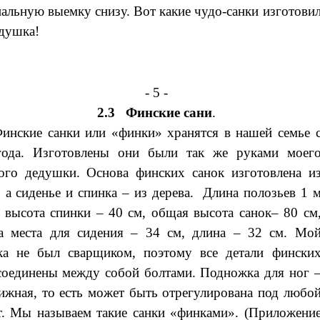
иальную выемку снизу. Вот какие чудо-санки изготови
душка!
- 5 -
2.3 Финские сани
.
инские санки или «финки» хранятся в нашей семье 
года. Изготовлены они были так же руками моег
го дедушки. Основа финских санок изготовлена и
, а сиденье и спинка – из дерева. Длина полозьев 1 
, высота спинки – 40 см, общая высота санок– 80 см
а места для сидения – 34 см, длина – 32 см. Мо
ка не был сварщиком, поэтому все детали фински
соединены между собой болтами. Подножка для ног 
ижная, то есть может быть отрегулирована под любо
т. Мы называем такие санки «финками». (Приложени