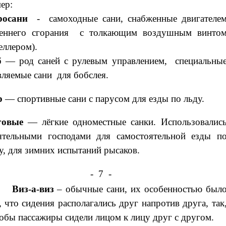
ер:
росани
-
самоходные
сани
, снабженные
двигателе
реннего сгорания
с
толкающим воздушным винто
еллером)
.
б
— род саней с рулевым управлением,
специальны
вляемые
сани
для
бобслея
.
р
— спортивные сани с парусом для езды по льду.
говые
— лёгкие одноместные санки. Использовалис
ятельными господами для самостоятельной езды п
у, для зимних испытаний рысаков.
- 7 -
Виз-а-виз
– обычные сани, их особенностью был
, что сидения располагались друг напротив друга, так
обы пассажиры сидели лицом к лицу друг с другом.