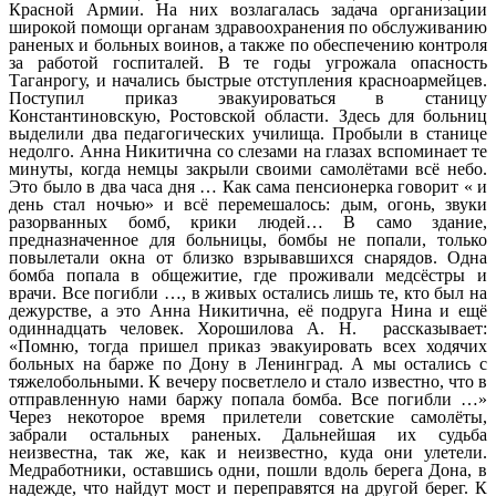
Красной Армии. На них возлагалась задача организации
широкой помощи органам здравоохранения по обслуживанию
раненых и больных воинов, а также по обеспечению контроля
за работой госпиталей. В те годы угрожала опасность
Таганрогу, и начались быстрые отступления красноармейцев.
Поступил приказ эвакуироваться в станицу
Константиновскую, Ростовской области. Здесь для больниц
выделили два педагогических училища. Пробыли в станице
недолго. Анна Никитична со слезами на глазах вспоминает те
минуты, когда немцы закрыли своими самолётами всё небо.
Это было в два часа дня … Как сама пенсионерка говорит « и
день стал ночью» и всё перемешалось: дым, огонь, звуки
разорванных бомб, крики людей… В само здание,
предназначенное для больницы, бомбы не попали, только
повылетали окна от близко взрывавшихся снарядов. Одна
бомба попала в общежитие, где проживали медсёстры и
врачи. Все погибли …, в живых остались лишь те, кто был на
дежурстве, а это Анна Никитична, её подруга Нина и ещё
одиннадцать человек. Хорошилова А. Н. рассказывает:
«Помню, тогда пришел приказ эвакуировать всех ходячих
больных на барже по Дону в Ленинград. А мы остались с
тяжелобольными. К вечеру посветлело и стало известно, что в
отправленную нами баржу попала бомба. Все погибли …»
Через некоторое время прилетели советские самолёты,
забрали остальных раненых. Дальнейшая их судьба
неизвестна, так же, как и неизвестно, куда они улетели.
Медработники, оставшись одни, пошли вдоль берега Дона, в
надежде, что найдут мост и переправятся на другой берег. К