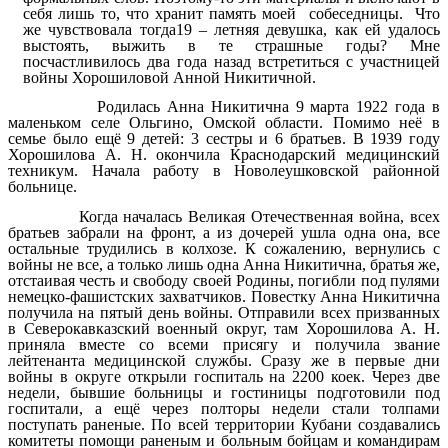
себя лишь то, что хранит память моей собеседницы. Что
же чувствовала тогда19 – летняя девушка, как ей удалось
выстоять, выжить в те страшные годы? Мне
посчастливилось два года назад встретиться с участницей
войны Хорошиловой Анной Никитичной.
Родилась Анна Никитична 9 марта 1922 года в
маленьком селе Ольгино, Омской области. Помимо неё в
семье было ещё 9 детей: 3 сестры и 6 братьев. В 1939 году
Хорошилова А. Н. окончила Краснодарский медицинский
техникум. Начала работу в Новолеушковской районной
больнице.
Когда началась Великая Отечественная война, всех
братьев забрали на фронт, а из дочерей ушла одна она, все
остальные трудились в колхозе. К сожалению, вернулись с
войны не все, а только лишь одна Анна Никитична, братья же,
отстаивая честь и свободу своей Родины, погибли под пулями
немецко-фашистских захватчиков. Повестку Анна Никитична
получила на пятый день войны. Отправили всех призванных
в Северокавказский военный округ, там Хорошилова А. Н.
приняла вместе со всеми присягу и получила звание
лейтенанта медицинской службы. Сразу же в первые дни
войны в округе открыли госпиталь на 2200 коек. Через две
недели, бывшие больницы и гостиницы подготовили под
госпитали, а ещё через полторы недели стали толпами
поступать раненые. По всей территории Кубани создавались
комитеты помощи раненым и больным бойцам и командирам