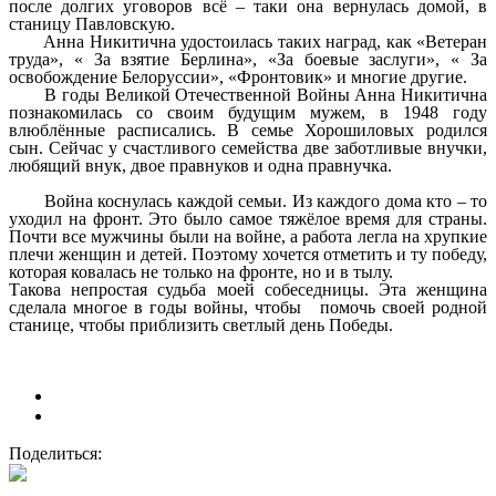
после долгих уговоров всё – таки она вернулась домой, в
станицу Павловскую.
Анна Никитична удостоилась таких наград, как «Ветеран
труда», « За взятие Берлина», «За боевые заслуги», « За
освобождение Белоруссии», «Фронтовик» и многие другие.
В годы Великой Отечественной Войны Анна Никитична
познакомилась со своим будущим мужем, в 1948 году
влюблённые расписались. В семье Хорошиловых родился
сын. Сейчас у счастливого семейства две заботливые внучки,
любящий внук, двое правнуков и одна правнучка.
Война коснулась каждой семьи. Из каждого дома кто – то
уходил на фронт. Это было самое тяжёлое время для страны.
Почти все мужчины были на войне, а работа легла на хрупкие
плечи женщин и детей. Поэтому хочется отметить и ту победу,
которая ковалась не только на фронте, но и в тылу.
Такова непростая судьба моей собеседницы. Эта женщина
сделала многое в годы войны, чтобы помочь своей родной
станице, чтобы приблизить светлый день Победы.
Поделиться: