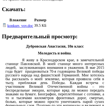
Скачать:
Вложение
Размер
39.5 КБ
konkurs_vov.doc
Предварительный просмотр:
Дубровская Анастасия, 10в класс
Молодость и война
.
Я живу в Краснодарском крае, в замечательной
станице Павловской. В моей станице много интересных
людей, заслуживающих внимания и уважения. В мае 2015
года будет праздноваться 70-я годовщина Великой победы
русского народа над фашистской Германией. Мне хотелось
бы рассказать о моей землячке, которая проявила себя в
тылу, приближая день Победы. Каждая встреча с
участником Великой Отечественной войны – это
беспредельные эмоции, которые вряд ли можно передать
знаками на бумаге. Биографии, переплетённые с сотнями, а
то и тысячами километров фронтовых дорог, смертью,
болью, которые можно просто уничтожить парой сухих
формальных слов. Поэтому-то эти материалы и включают в