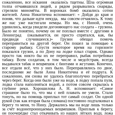
сожалению, все искания оказались тщетны. Шла огромная
толпа отчаявшихся людей, а рядом разрывались снаряды,
стреляли миномёты. В воронках бомб оказались сотни
жителей. Анна Никитична вспоминает: « Дойдя до края и
поняв, что дальше идти некуда, мы совсем отчаялись. К тому
же нас уже настигали немцы. Но мы, с Ниной, очень
удивились, когда увидели догоняющего нас солдата – грузина.
Было не понятно, почему он не поплыл вместе с другими в
Ленинград (оказывается, он просто спрятался, как, бы
предвидя случившееся.)» Грузин обещал помочь
переправиться на другой берег. Он пошел за помощью к
старому рыбаку. Спустя некоторое время на горизонте
показался грузин, а по Дону на лодке плыл старик. Однако
просто так никто бы их не переправил, рыбак потребовал
табаку. Всем солдатам, в том числе и медсёстрам, всегда
выдавался табак и вещмешок с бинтами и жгутами. Конечно,
все отдали всё, что у них было. Переправлялись по двое,
последними же были Анна Никитична и её подруга. К
сожалению, им снова не удалось благополучно перебраться
через берег. Когда они были уже на воде, в лодку попала пуля,
лодка стала наполняться водой, а потом совсем скрылась в
глубине реки. Хорошилова А. Н. вспоминает: «Самое
страшное было то, что мы с ней плавать не умели. Стали
тонуть, но на помощь приплыл тот самый солдат. Он одной
рукой (так как вторая была сломана) постоянно подталкивал к
берегу то меня, то Нину. Держались мы на воде лишь только
за счёт водонепроницаемых вещмешков. Приплыв к берегу,
он поочерёдке стал откачивать из наших лёгких воду, ложа