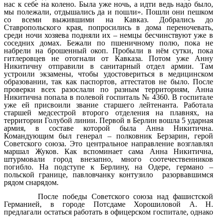
нас к себе на колено. Была уже ночь, а идти ведь надо было,
мы полежали, отдышались да и пошли». Пошли они пешком
со всеми выжившими на Кавказ. Добрались до
Ставропольского края, попросились в дома переночевать,
среди ночи хозяева подняли их – немцы бесчинствуют уже в
соседних домах. Бежали по пшеничному полю, пока не
набрели на брошенный окоп. Пробыли в нём сутки, пока
гитлеровцев не отогнали от Кавказа. Потом уже Анну
Никитичну отправили в санитарный отдел армии. Там
устроили экзамены, чтобы удостовериться в медицинском
образовании, так как паспортов, аттестатов не было. После
проверки всех разослали по разным территориям, Анна
Никитична попала в полевой госпиталь № 4360. В госпитале
уже ей присвоили звание старшего лейтенанта. Работала
старшей медсестрой второго отделения на плавнях, на
территории Голубой линии. Первой в Берлин вошла 5 ударная
армия, в составе которой была Анна Никитична.
Командующим был генерал – полковник Берзарин, герой
Советского союза. Это центральное направление возглавлял
маршал Жуков. Как вспоминает сама Анна Никитична,
штурмовали город внезапно, много соотечественников
погибло. На подступе к Берлину, на Одере, германо –
польской границе, павловчанку контузило разорвавшимся
рядом снарядом.
После победы Советского союза над фашистской
Германией, в городе Потсдаме Хорошиловой А. Н.
предлагали остаться работать в офицерском госпитале, однако