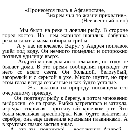
«Пронесётся пыль в Афганистане,
Вихрем чьи-то жизни прихватив».
(Неизвестный поэт)
Мы были на реке и ловили рыбу. В стороне
горел костёр. На нём жарился шашлык, бабушка
резала салат, а мама собирала грибы.
А у нас не клевало. Вдруг у Андрея поплавок
ушёл под воду. Он немного помедлил и осторожно
потянул удилище вверх.
Андрей моряк дальнего плавания, по году не
бывает дома. В это время сообщения приходят от
него со всего света. Он большой, белозубый,
загорелый и с серьгой в ухе. Много шутит, но при
этом глаза всегда серьёзные и как будто усталые.
Эта вылазка на природу посвящена его
очередному приезду.
Он подтянул рыбу к берегу, а потом мгновенно
выбросил её на траву. Рыбка затрепетала и затихла,
изредка открывая проткнутый крючком рот. Это
была маленькая краснопёрка. Как будто вылитая из
серебра, она еще шевелила красными плавниками. А
в круглых глазах застыл ужас.
- А, это ты, подружка! – воскликнул Андрей, -