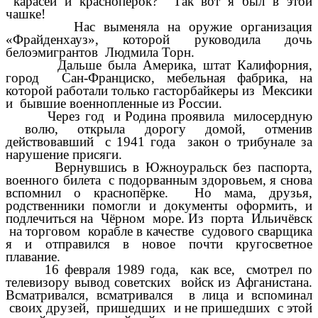
карасей и краснопёрок? Так вот я был в этой
чашке!
Нас выменяла на оружие организация
«Фрайденхауз», которой руководила дочь
белоэмигрантов Людмила Торн.
Дальше была Америка, штат Калифорния,
город Сан-Франциско, мебельная фабрика, на
которой работали только гасторбайкеры из Мексики
и бывшие военнопленные из России.
Через год и Родина проявила милосердную
волю, открыла дорогу домой, отменив
действовавший с 1941 года закон о трибунале за
нарушение присяги.
Вернувшись в Южноуральск без паспорта,
военного билета с подорванным здоровьем, я снова
вспомнил о краснопёрке. Но мама, друзья,
родственники помогли и документы оформить, и
подлечиться на Чёрном море. Из порта Ильичёвск
на торговом корабле в качестве судового сварщика
я и отправился в новое почти кругосветное
плавание.
16 февраля 1989 года, как все, смотрел по
телевизору вывод советских войск из Афганистана.
Всматривался, всматривался в лица и вспоминал
своих друзей, пришедших и не пришедших с этой