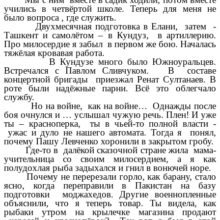
учились в четвёртой школе. Теперь для меня не
было вопроса , где служить.
Двухмесячная подготовка в Елани, затем -
Ташкент и самолётом – в Кундуз, в артиллерию.
Про милосердие я забыл в первом же бою. Началась
тяжёлая кровавая работа.
В Кундузе много было Южноуральцев.
Встречался с Павлом Сливчуком. В составе
концертной бригады приезжал Ренат Султанаев. В
роте были надёжные парни. Всё это облегчало
службу.
Но на войне, как на войне… Однажды после
боя очнулся и … услышал чужую речь. Плен! И уже
ты – красноперка, ты в чьей-то полной власти -
ужас и дуло не нашего автомата. Тогда я понял,
почему Пашу Левченко хоронили в закрытом гробу.
Где-то в далёкой сказочной стране жила мама-
учительница со своим милосердием, а я как
полудохлая рыба задыхался и гнил в вонючей норе.
Почему не перерезали горло, как барану, стало
ясно, когда переправили в Пакистан на базу
подготовки моджахедов. Другие военнопленные
объяснили, что я теперь товар. Ты видела, как
рыбаки утром на крылечке магазина продают