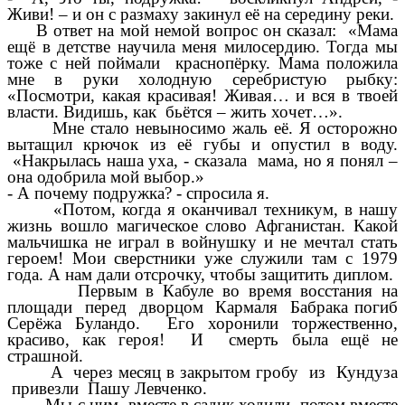
Живи! – и он с размаху закинул её на середину реки.
В ответ на мой немой вопрос он сказал: «Мама
ещё в детстве научила меня милосердию. Тогда мы
тоже с ней поймали краснопёрку. Мама положила
мне в руки холодную серебристую рыбку:
«Посмотри, какая красивая! Живая… и вся в твоей
власти. Видишь, как бьётся – жить хочет…».
Мне стало невыносимо жаль её. Я осторожно
вытащил крючок из её губы и опустил в воду.
«Накрылась наша уха, - сказала мама, но я понял –
она одобрила мой выбор.»
- А почему подружка? - спросила я.
«Потом, когда я оканчивал техникум, в нашу
жизнь вошло магическое слово Афганистан. Какой
мальчишка не играл в войнушку и не мечтал стать
героем! Мои сверстники уже служили там с 1979
года. А нам дали отсрочку, чтобы защитить диплом.
Первым в Кабуле во время восстания на
площади перед дворцом Кармаля Бабрака погиб
Серёжа Буландо. Его хоронили торжественно,
красиво, как героя! И смерть была ещё не
страшной.
А через месяц в закрытом гробу из Кундуза
привезли Пашу Левченко.
Мы с ним вместе в садик ходили, потом вместе