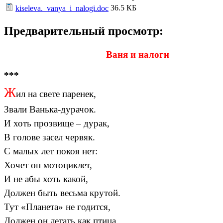
36.5 КБ
kiseleva._vanya_i_nalogi.doc
Предварительный просмотр:
Ваня
и
налоги
***
Ж
ил на свете паренек,
Звали Ванька-дурачок.
И хоть прозвище – дурак,
В голове засел червяк.
С малых лет покоя нет:
Хочет он мотоциклет,
И не абы хоть какой,
Должен быть весьма крутой.
Тут «Планета» не годится,
Должен он летать как птица.