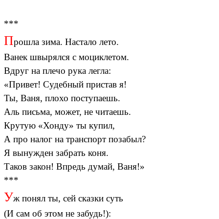
***
П
рошла зима. Настало лето.
Ванек швырялся с моциклетом.
Вдруг на плечо рука легла:
«Привет! Судебный пристав я!
Ты, Ваня, плохо поступаешь.
Аль письма, может, не читаешь.
Крутую «Хонду» ты купил,
А про налог на транспорт позабыл?
Я вынужден забрать коня.
Таков закон! Впредь думай, Ваня!»
***
У
ж понял ты, сей сказки суть
(И сам об этом не забудь!):