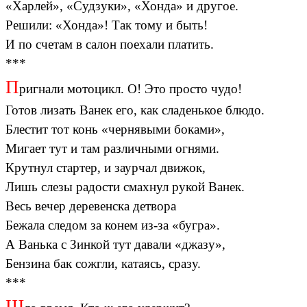
«Харлей», «Судзуки», «Хонда» и другое.
Решили: «Хонда»! Так тому и быть!
И по счетам в салон поехали платить.
***
П
ригнали мотоцикл. О! Это просто чудо!
Готов лизать Ванек его, как сладенькое блюдо.
Блестит тот конь «чернявыми боками»,
Мигает тут и там различными огнями.
Крутнул стартер, и заурчал движок,
Лишь слезы радости смахнул рукой Ванек.
Весь вечер деревенска детвора
Бежала следом за конем из-за «бугра».
А Ванька с Зинкой тут давали «джазу»,
Бензина бак сожгли, катаясь, сразу.
***
Ш