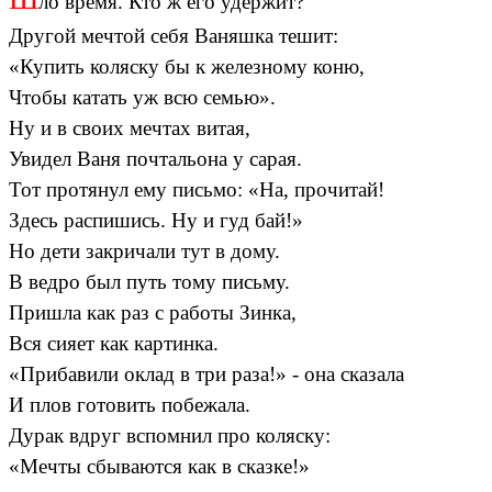
ло время. Кто ж его удержит?
Другой мечтой себя Ваняшка тешит:
«Купить коляску бы к железному коню,
Чтобы катать уж всю семью».
Ну и в своих мечтах витая,
Увидел Ваня почтальона у сарая.
Тот протянул ему письмо: «На, прочитай!
Здесь распишись. Ну и гуд бай!»
Но дети закричали тут в дому.
В ведро был путь тому письму.
Пришла как раз с работы Зинка,
Вся сияет как картинка.
«Прибавили оклад в три раза!» - она сказала
И плов готовить побежала.
Дурак вдруг вспомнил про коляску:
«Мечты сбываются как в сказке!»