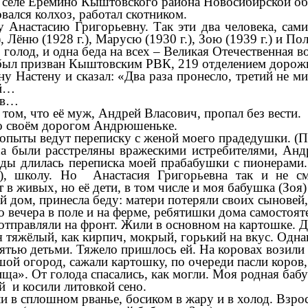
селе Ерёмино Кыштовского района Новосибирской обл
вался колхоз, работал скотником.
Анастасию Григорьевну. Так эти два человека, сами
 Лёню (1928 г.), Марусю (1930 г.), Зою (1939 г.) и Пол
голод, и одна беда на всех – Великая Отечественная в
 был призван Кыштовским РВК, 219 отделением дорожн
ну Настену и сказал: «Два раза пронесло, третий не 
ей…
цев…
том, что её муж, Андрей Власович, пропал без вести.
у о своём дорогом Андрюшеньке.
опыты ведут переписку с женой моего прадедушки. (
ха были расстреляны вражескими истребителями, Анд
годы длилась переписка моей прабабушки с пионерами
2), школу. Но Анастасия Григорьевна так и не см
в живых, но её дети, в том числе и моя бабушка (Зоя
 дом, принесла беду: матери потеряли своих сыновей,
о вечера в поле и на ферме, ребятишки дома самостоят
отправляли на фронт. Жили в основном на картошке. Д
ся тяжёлый, как кирпич, мокрый, горький на вкус. Одна
ятью детьми. Тяжело пришлось ей. На коровах возили 
й огород, сажали картошку, по очереди пасли коров, 
пища». От голода спасались, как могли. Моя родная ба
й и косили литовкой сено.
и в сплошном рванье, босиком в жару и в холод. Взро