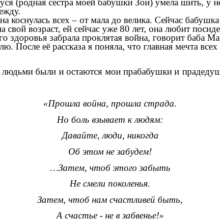
уся (родная сестра моей бабушки Зои) умела шить, у 
ежду.
а коснулась всех – от мала до велика. Сейчас бабушка 
а свой возраст, ей сейчас уже 80 лет, она любит поси
го здоровья забрала проклятая война, говорит баба М
лю. После её рассказа я поняла, что главная мечта все
людьми были и остаются мои прабабушки и прадедушк
«Прошла война, прошла страда.
Но боль взывает к людям:
Давайте, люди, никогда
Об этом не забудем!
…Затем, чтоб этого забыть
Не смели поколенья.
Затем, чтоб нам счастливей быть,
А счастье - не в забвенье!»