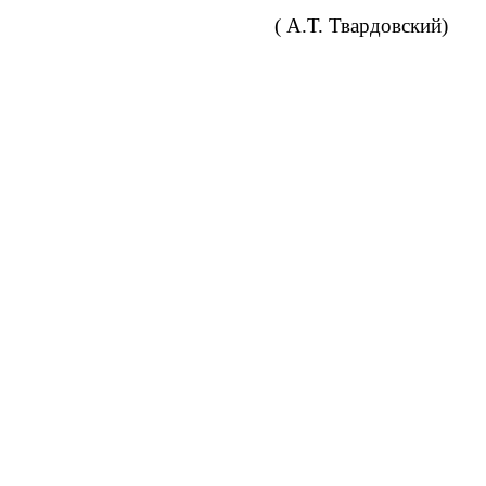
( А.Т. Твардовский)