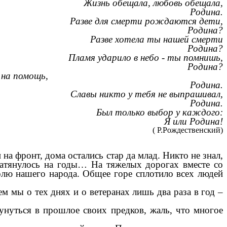
Жизнь обещала, любовь обещала,
Родина.
Разве для смерти рождаются дети,
Родина?
Разве хотела ты нашей смерти
Родина?
Пламя ударило в небо - ты помнишь,
Родина?
мощь,
Родина.
Славы никто у тебя не выпрашивал,
Родина.
Был только выбор у каждого:
Я или Родина!
( Р.Рождественский)
а фронт, дома остались стар да млад. Никто не знал,
 затянулось на годы… На тяжелых дорогах вместе со
олю нашего народа. Общее горе сплотило всех людей
 мы о тех днях и о ветеранах лишь два раза в год –
унуться в прошлое своих предков, жаль, что многое