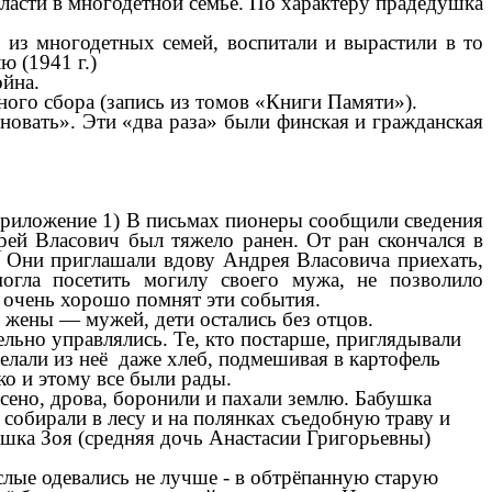
асти в многодетной семье. По характеру прадедушка
 из многодетных семей, воспитали и вырастили в то
ю (1941 г.)
ойна.
ого сбора (запись из томов «Книги Памяти»).
миновать». Эти «два раза» были финская и гражданская
Приложение 1) В письмах пионеры сообщили сведения
рей Власович был тяжело ранен. От ран скончался в
. Они приглашали вдову Андрея Власовича приехать,
огла посетить могилу своего мужа, не позволило
) очень хорошо помнят эти события.
 жены — мужей, дети остались без отцов.
ельно управлялись. Те, кто постарше, приглядывали
елали из неё даже хлеб, подмешивая в картофель
ко и этому все были рады.
сено, дрова, боронили и пахали землю. Бабушка
собирали в лесу и на полянках съедобную траву и
бушка Зоя (средняя дочь Анастасии Григорьевны)
слые одевались не лучше - в обтрёпанную старую