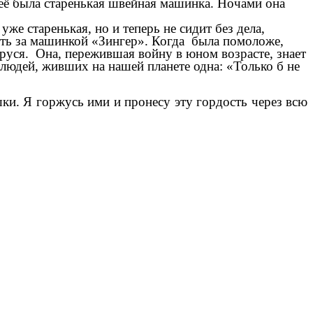
неё была старенькая швейная машинка. Ночами она
уже старенькая, но и теперь не сидит без дела,
деть за машинкой «Зингер». Когда была помоложе,
аруся.
Она, пережившая войну в юном возрасте, знает
х людей, живших на нашей планете одна: «Только б не
и. Я горжусь ими и пронесу эту гордость через всю