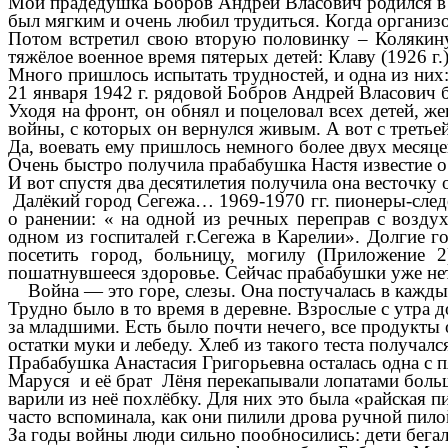
Мой прадедушка Бобров Андрей Власович родился в 
был мягким и очень любил трудиться. Когда организо
Потом встретил свою вторую половинку – Колякину 
тяжёлое военное время пятерых детей: Клаву (1926 г.),
Много пришлось испытать трудностей, и одна из них: 
21 января 1942 г. рядовой Бобров Андрей Власович
Уходя на фронт, он обнял и поцеловал всех детей, же
войны, с которых он вернулся живым. А вот с треть
Да, воевать ему пришлось немного более двух меся
Очень быстро получила прабабушка Настя известие о 
И вот спустя два десятилетия получила она весточк
Далёкий город Сегежа… 1969-1970 гг. пионеры-след
о ранении: « на одной из речных переправ с возду
одном из госпиталей г.Сегежа в Карелии». Долгие 
посетить город, больницу, могилу (Приложение 
пошатнувшееся здоровье. Сейчас прабабушки уже нет 
Война — это горе, слезы. Она постучалась в каждый
Трудно было в то время в деревне. Взрослые с утра д
за младшими. Есть было почти нечего, все продукты 
остатки муки и лебеду. Хлеб из такого теста получал
Прабабушка Анастасия Григорьевна осталась одна с п
Маруся и её брат Лёня перекапывали лопатами большо
варили из неё похлёбку. Для них это была «райская 
часто вспоминала, как они пилили дрова ручной пило
За годы войны люди сильно пообносились: дети бегал