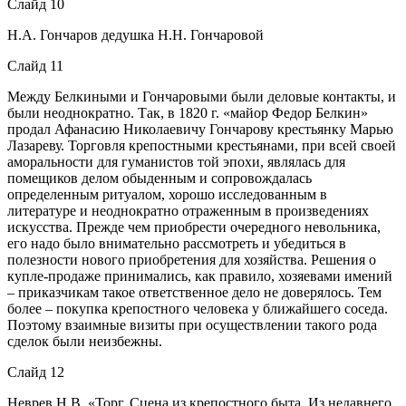
Слайд 10
Н.А. Гончаров дедушка Н.Н. Гончаровой
Слайд 11
Между Белкиными и Гончаровыми были деловые контакты, и
были неоднократно. Так, в 1820 г. «майор Федор Белкин»
продал Афанасию Николаевичу Гончарову крестьянку Марью
Лазареву. Торговля крепостными крестьянами, при всей своей
аморальности для гуманистов той эпохи, являлась для
помещиков делом обыденным и сопровождалась
определенным ритуалом, хорошо исследованным в
литературе и неоднократно отраженным в произведениях
искусства. Прежде чем приобрести очередного невольника,
его надо было внимательно рассмотреть и убедиться в
полезности нового приобретения для хозяйства. Решения о
купле-продаже принимались, как правило, хозяевами имений
– приказчикам такое ответственное дело не доверялось. Тем
более – покупка крепостного человека у ближайшего соседа.
Поэтому взаимные визиты при осуществлении такого рода
сделок были неизбежны.
Слайд 12
Неврев Н.В. «Торг. Сцена из крепостного быта. Из недавнего