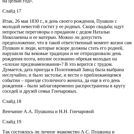
на целый год».
Слайд 17
Итак, 26 мая 1830 г., в день своего рождения, Пушкин с
молодой невестой гостит у ее родных. Скоро свадьба; идут
непростые переговоры о приданом с дедом Натальи
Николаевны и ее матерью. Можно ли допустить
предположение, что в такой ответственный момент жизни сам
Пушкин и люди, которые вскоре должны стать его родней,
нарушили бы вековые традиции и не отпраздновали день
рождения поэта, вполне осознанно обрекая молодых на
«плохие предзнаменования»? В это верится с трудом.
Думается, дата приезда в Полотняный Завод была выбрана
неслучайно, и было застолье, и вести о приближающемся
событии – приезде столичного жениха, да еще в его день
рождения – были заблаговременно распространены в кругу
соседей и друзей семьи Гончаровых.
Слайд 18
Венчание А.А. Пушкина и Н.Н. Гончаровой
Слайд 19
Так состоялось ли личное знакомство А.С. Пушкина и