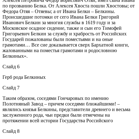
Алексея Петровича Федор Борисович Отяй, имел сына Ивана
по прозванию Белка. От Алексея Хвоста пошли Хвостовы; от
Федора Отяя – Отяевы; а от Ивана Белки – Белкины.
Происшедшие потомки от сего Ивана Белки Григорий
Иванович Белкин за многия службы в 1619 году и за
Московское осадное сидение, также и сын его Тимофей
Григорьевич Белкин за службу и храбрость от Российских
Государей пожалованы были поместьями и на оные
грамотами… Все сие доказывается сверх Бархатной книги,
жалованными на поместья грамотами и родословною
Белкиных».
Слайд 6
Герб рода Белкиных
Слайд 7
Таким образом, соседями Гончаровых по имению
Полотняный Завод – причем соседями ближайшими! –
являлись князья Белкины, представители древнего и весьма
заслуженного рода, чьи предки были отмечены на
протяжении всей истории Государства Российского
Слайд 8