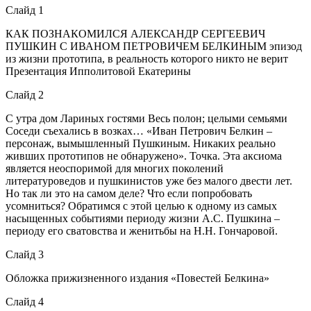
Слайд 1
КАК ПОЗНАКОМИЛСЯ АЛЕКСАНДР СЕРГЕЕВИЧ
ПУШКИН С ИВАНОМ ПЕТРОВИЧЕМ БЕЛКИНЫМ эпизод
из жизни прототипа, в реальность которого никто не верит
Презентация Ипполитовой Екатерины
Слайд 2
С утра дом Лариных гостями Весь полон; целыми семьями
Соседи съехались в возках… «Иван Петрович Белкин –
персонаж, вымышленный Пушкиным. Никаких реально
живших прототипов не обнаружено». Точка. Эта аксиома
является неоспоримой для многих поколений
литературоведов и пушкинистов уже без малого двести лет.
Но так ли это на самом деле? Что если попробовать
усомниться? Обратимся с этой целью к одному из самых
насыщенных событиями периоду жизни А.С. Пушкина –
периоду его сватовства и женитьбы на Н.Н. Гончаровой.
Слайд 3
Обложка прижизненного издания «Повестей Белкина»
Слайд 4