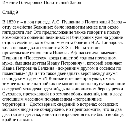
Имение Гончаровых Полотняный Завод
Слайд 9
В 1830 г. – в год приезда А.С. Пушкина в Полотняный Завод –
отцу семейства Белкиных было немногим менее или около
пятидесяти лет. Это предположение также говорит в пользу
возможного общения Белкиных и Гончаровых уже на уровне
отцов семейств, хотя бы до момента болезни Н.А. Гончарова,
т.е. в первые два десятилетия XIX в. Не на эти ли
приятельские отношения Николая Афанасьевича намекает
Пушкин в «Повестях», когда пишет об «одном почтенном
муже, бывшем другом Ивану Петровичу», который величает
Ивана Петровича Белкина «искренним другом и соседом по
поместьям»? Да и что такое двенадцать верст между двумя
господскими домами?! Конные и пешие прогулки, охота,
зимнее катание на тройках не могли не «столкнуть» компании
соседской молодежи где-нибудь на живописном берегу речки
Суходрев, протекавшей по землям обоих имений, или в лесу,
сплошным массивом покрывавшем «пограничные
территории». Достоверных сведений о встречах соседских
молодых людей не обнаружено, но предположить, что за два
десятка лет детства, юности и взросления их не было вообще,
крайне сложно.