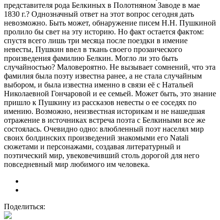
представителя рода Белкиных в Полотняном Заводе в мае
1830 г.? Однозначный ответ на этот вопрос сегодня дать
невозможно. Быть может, обнаружение писем Н.Н. Пушкиной
пролило бы свет на эту историю. Но факт остается фактом:
спустя всего лишь три месяца после поездки в имение
невесты, Пушкин ввел в ткань своего прозаического
произведения фамилию Белкин. Могло ли это быть
случайностью? Маловероятно. Не вызывает сомнений, что эта
фамилия была поэту известна ранее, а не стала случайным
выбором, и была известна именно в связи её с Натальей
Николаевной Гончаровой и ее семьей. Может быть, это знание
пришло к Пушкину из рассказов невесты о ее соседях по
имению. Возможно, неизвестная историкам и не нашедшая
отражение в источниках встреча поэта с Белкиными все же
состоялась. Очевидно одно: влюбленный поэт населял мир
своих болдинских произведений знакомыми его Natali
сюжетами и персонажами, создавая литературный и
поэтический мир, увековечивший столь дорогой для него
повседневный мир любимого им человека.
Поделиться: