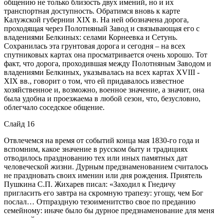
общению не только близость двух имений, но и их
транспортная доступность. Обратимся вновь к карте
Калужской губернии XIX в. На ней обозначена дорога,
проходящая через Полотняный Завод и связывающая его с
владениями Белкиных: селами Корнеевка и Сетунь.
Сохранилась эта грунтовая дорога и сегодня – на всех
спутниковых картах она просматривается очень хорошо. Тот
факт, что дорога, проходившая между Полотняным Заводом и
владениями Белкиных, указывалась на всех картах XVIII -
XIX вв., говорит о том, что ей придавалось известное
хозяйственное и, возможно, военное значение, а значит, она
была удобна и проезжаема в любой сезон, что, безусловно,
облегчало соседское общение.
Слайд 16
Отвлечемся на время от событий конца мая 1830-го года и
вспомним, какое значение в русском быту и традициях
отводилось празднованию тех или иных памятных дат
человеческой жизни. Дурным предзнаменованием считалось
не праздновать своих именин или дня рождения. Приятель
Пушкина С.П. Жихарев писал: «Заходил к Гнедичу
пригласить его завтра на скромную трапезу: угощу, чем Бог
послал… Отпраздную тезоименитство свое по преданию
семейному: иначе было бы дурное предзнаменование для меня