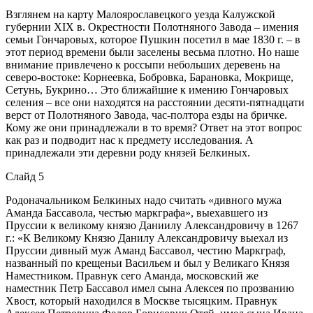
Взглянем на карту Малоярославецкого уезда Калужской
губернии XIX в. Окрестности Полотняного Завода – имения
семьи Гончаровых, которое Пушкин посетил в мае 1830 г. – в
этот период времени были заселены весьма плотно. Но наше
внимание привлечено к россыпи небольших деревень на
северо-востоке: Корнеевка, Бобровка, Барановка, Мокрище,
Сетунь, Букрино… Это ближайшие к имению Гончаровых
селения – все они находятся на расстоянии десяти-пятнадцати
верст от Полотняного Завода, час-полтора езды на бричке.
Кому же они принадлежали в то время? Ответ на этот вопрос
как раз и подводит нас к предмету исследования. А
принадлежали эти деревни роду князей Белкиных.
Слайд 5
Родоначальником Белкиных надо считать «дивного мужа
Аманда Бассавола, честью маркграфа», выехавшего из
Пруссии к великому князю Даниилу Александровичу в 1267
г.: «К Великому Князю Данилу Александровичу выехал из
Пруссии дивный муж Аманд Бассавол, честию Маркграф,
названный по крещеньи Васильем и был у Великаго Князя
Наместником. Правнук сего Аманда, московский же
наместник Петр Бассавол имел сына Алексея по прозванию
Хвост, который находился в Москве тысяцким. Правнук