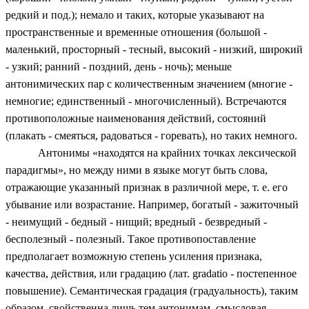
редкий и под.); немало и таких, которые указывают на
пространственные и временные отношения (большой -
маленький, просторный - тесный, высокий - низкий, широкий
- узкий; ранний - поздний, день - ночь); меньше
антонимических пар с количественным значением (многие -
немногие; единственный - многочисленный). Встречаются
противоположные наименования действий, состояний
(плакать - смеяться, радоваться - горевать), но таких немного.
Антонимы «находятся на крайних точках лексической
парадигмы», но между ними в языке могут быть слова,
отражающие указанный признак в различной мере, т. е. его
убывание или возрастание. Например, богатый - зажиточный
- неимущий - бедный - нищий; вредный - безвредный -
бесполезный - полезный. Такое противопоставление
предполагает возможную степень усиления признака,
качества, действия, или градацию (лат. gradatio - постепенное
повышение). Семантическая градация (градуальность), таким
образом, свойственна лишь тем антонимам, смысловая