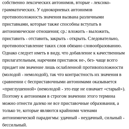
собственно лексических антонимов, вторые - лексико-
грамматических. У однокорневых антонимов
противоположность значения вызвана различными
приставками, которые также способны вступать в
антонимические отношения; ср.: вложить - выложить,
приставить - отставить, закрыть - открыть. Следовательно,
пpoтивoпоcтaвлeниe таких слов обязано словообразованию.
Однако следует иметь в виду, что добавление к качественным
прилагательным, наречиям приставок не-, без- чаще всего
придает им значение лишь ослабленной противоположности
(молодой - немолодой), так что контрастность их значения в
сравнении с бесприставочными антонимами оказывается
«приглушенной» (немолодой - это еще не означает «старый»).
Поэтому к антонимам в строгом значении этого термина
можно отнести далеко не все приставочные образования, а
только те, которые являются крайними членами
антонимической парадигмы: удачный - неудачный, сильный -
бессильный.