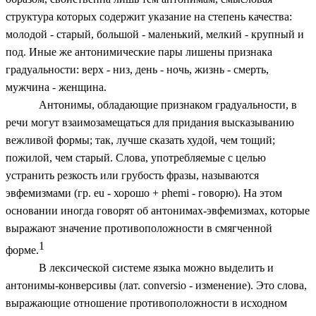
структура которых содержит указание на степень качества:
молодой - старый, большой - маленький, мелкий - крупный и
под. Иные же антонимические пары лишены признака
градуальности: верх - низ, день - ночь, жизнь - смерть,
мужчина - женщина.
Антонимы, обладающие признаком градуальности, в
речи могут взаимозамещаться для придания высказыванию
вежливой формы; так, лучше сказать худой, чем тощий;
пожилой, чем старый. Слова, употребляемые с целью
устранить резкость или грубость фразы, называются
эвфемизмами (гр. еu - хорошо + phemi - говорю). На этом
основании иногда говорят об антонимах-эвфемизмах, которые
выражают значение противоположности в смягченной
1
форме.
В лексической системе языка можно выделить и
антонимы-конверсивы (лат. conversio - изменение). Это слова,
выражающие отношение противоположности в исходном