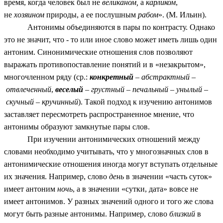
время, когда человек был не
великаном,
а
карликом
,
не
хозяином
природы, а ее послушным
рабом
». (М. Ильин).
Антонимы объединяются в пары по контрасту. Однако
это не значит, что - то или иное слово может иметь лишь один
антоним. Синонимические отношения слов позволяют
выражать противопоставление понятий и в «незакрытом»,
многочленном ряду (ср.:
конкретный
–
абстрактный
–
отвлеченный
,
веселый
–
грустный
–
печальный
–
унылый
–
скучный
–
кручинный
). Такой подход к изучению антонимов
заставляет пересмотреть распространенное мнение, что
антонимы образуют замкнутые пары слов.
При изучении антонимических отношений между
словами необходимо учитывать, что у многозначных слов в
антонимические отношения иногда могут вступать отдельные
их значения. Например, слово
день
в значении «часть суток»
имеет антоним
ночь
, а в значении «сутки, дата» вовсе не
имеет антонимов. У разных значений одного и того же слова
могут быть разные антонимы. Например, слово
близкий
в