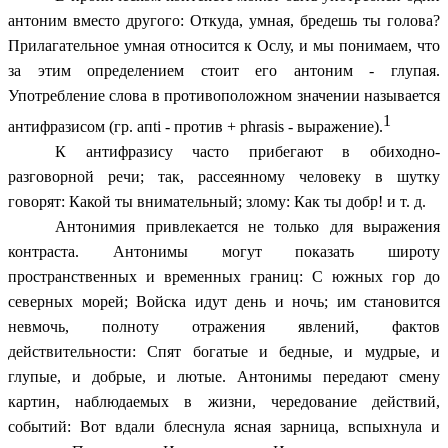
антоним вместо другого: Откуда, умная, бредешь ты голова?
Прилагательное умная относится к Ослу, и мы понимаем, что
за этим определением стоит его антоним - глупая.
Употребление слова в противоположном значении называется
1
антифразисом (гр. апti - против + phrasis - выражение).
К антифразису часто прибегают в обиходно-
разговорной речи; так, рассеянному человеку в шутку
говорят: Какой ты внимательный; злому: Как ты добр! и т. д.
Антонимия привлекается не только для выражения
контраста. Антонимы могут показать широту
пространственных и временных границ: С южных гор до
северных морей; Войска идут день и ночь; им становится
невмочь, полноту отражения явлений, фактов
действительности: Спят богатые и бедные, и мудрые, и
глупые, и добрые, и лютые. Антонимы передают смену
картин, наблюдаемых в жизни, чередование действий,
событий: Вот вдали блеснула ясная зарница, вспыхнула и