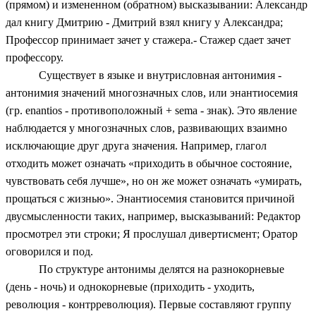
(прямом) и измененном (обратном) высказывании: Александр
дал книгу Дмитрию - Дмитрий взял книгу у Александра;
Профессор принимает зачет у стажера.- Стажер сдает зачет
профессору.
Существует в языке и внутрисловная антонимия -
антонимия значений многозначных слов, или энантиосемия
(гр. enantios - противоположный + sema - знак). Это явление
наблюдается у многозначных слов, развивающих взаимно
исключающие друг друга значения. Например, глагол
отходить может означать «приходить в обычное состояние,
чувствовать себя лучше», но он же может означать «умирать,
прощаться с жизнью». Энантиосемия становится причиной
двусмысленности таких, например, высказываний: Редактор
просмотрел эти строки; Я прослушал дивертисмент; Оратор
оговорился и под.
По структуре антонимы делятся на разнокорневые
(день - ночь) и однокорневые (приходить - уходить,
революция - контрреволюция). Первые составляют группу