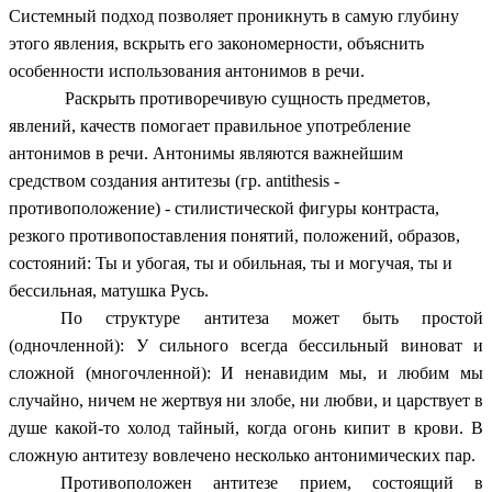
Системный подход позволяет проникнуть в самую глубину
этого явления, вскрыть его закономерности, объяснить
особенности использования антонимов в речи.
Раскрыть противоречивую сущность предметов,
явлений, качеств помогает правильное употребление
антонимов в речи. Антонимы являются важнейшим
средством создания антитезы (гр. antithesis -
противоположение) - стилистической фигуры контраста,
резкого противопоставления понятий, положений, образов,
состояний: Ты и убогая, ты и обильная, ты и могучая, ты и
бессильная, матушка Русь.
По структуре антитеза может быть простой
(одночленной): У сильного всегда бессильный виноват и
сложной (многочленной): И ненавидим мы, и любим мы
случайно, ничем не жертвуя ни злобе, ни любви, и царствует в
душе какой-то холод тайный, когда огонь кипит в крови. В
сложную антитезу вовлечено несколько антонимических пар.
Противоположен антитезе прием, состоящий в