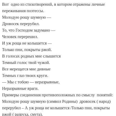
Вот одно из стихотворений, в котором отражены личные
переживания поэтессы.
Молодую рощу шумную —
Дровосек перерубил.
То, что Господом задумано —
Человек перерешил.
И уж роща не колышется —
Только пни, покрыты ржой.
В голосах родных мне слышится
Темный голос твой чужой.
Все мерещатся мне дивные
Темных глаз твоих круги.
— Мы с тобою — неразрывные,
Неразрывные враги.
Примеры соединения противоположных по смыслу понятий:
Молодую рощу шумную (символ Родины) дровосек ( народ)
перерубил – А уж роща не колышется /Только пни, покрыты
ржой ( разруха, смута).