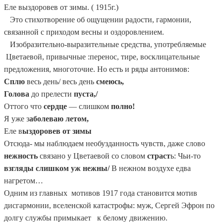
Еле выздоровев от зимы. ( 1915г.)
Это стихотворение об ощущении радости, гармонии,
связанной с приходом весны и оздоровлением.
Изобразительно-выразительные средства, употребляемые
Цветаевой, привычные :перенос, тире, восклицательные
предложения, многоточие. Но есть и ряды антонимов:
Сплю
весь день/ весь день
смеюсь,
Голова
до прелести
пуста,/
Оттого что
сердце
— слишком
полно!
Я уже з
аболеваю
летом,
Еле в
ыздоровев от зимы
Отсюда- мы наблюдаем необузданность чувств, даже слово
нежность
связано у Цветаевой со словом
страст
ь: Чьи-то
взгляды слишком уж нежны/
В нежном воздухе едва
нагретом…
Одним из главных мотивов 1917 года становится мотив
дисгармонии, вселенской катастрофы: муж, Сергей Эфрон по
долгу службы примыкает к белому движению.