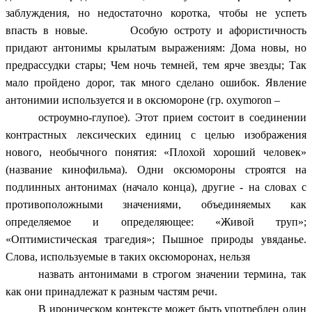
заблуждения, но недостаточно коротка, чтобы не успеть
впасть в новые. Особую остроту и афористичность
придают антонимы крылатым выражениям: Дома новы, но
предрассудки стары; Чем ночь темней, тем ярче звезды; Так
мало пройдено дорог, так много сделано ошибок. Явление
антонимии используется и в оксюмороне (гр. oxymoron –
остроумно-глупое). Этот прием состоит в соединении
контрастных лексических единиц с целью изображения
нового, необычного понятия: «Плохой хороший человек»
(название кинофильма). Одни оксюмороны строятся на
подлинных антонимах (начало конца), другие - на словах с
противоположными значениями, объединяемых как
определяемое и определяющее: «Живой труп»;
«Оптимистическая трагедия»; Пышное природы увяданье.
Слова, используемые в таких оксюморонах, нельзя
назвать антонимами в строгом значении термина, так
как они принадлежат к разным частям речи.
В ироническом контексте может быть употреблен один