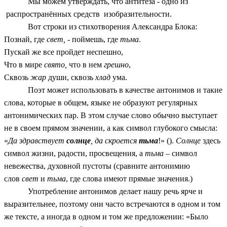
Мы можем утверждать, что антитеза - одно из
распространённых средств изобразительности.
Вот строки из стихотворения Александра Блока:
Познай, где
свет, -
поймешь, где
тьма
.
Пускай же все пройдет неспешно,
Что в мире
свято,
что в нем
грешно
,
Сквозь
жар
души, сквозь
хлад
ума.
Поэт может использовать в качестве антонимов и такие
слова, которые в общем, языке не образуют регулярных
антонимических пар. В этом случае слово обычно выступает
не в своем прямом значении, а как символ глубокого смысла:
«
Да здравствует
солнце
, да скроется
тьма
!» ().
Солнце
здесь
символ жизни, радости, просвещения, а
тьма
– символ
невежества, духовной пустоты (сравните антонимию
слов
свет
и
тьма
, где слова имеют прямые значения.)
Употребление антонимов делает нашу речь ярче и
выразительнее, поэтому они часто встречаются в одном и том
же тексте, а иногда в одном и том же предложении: «Было