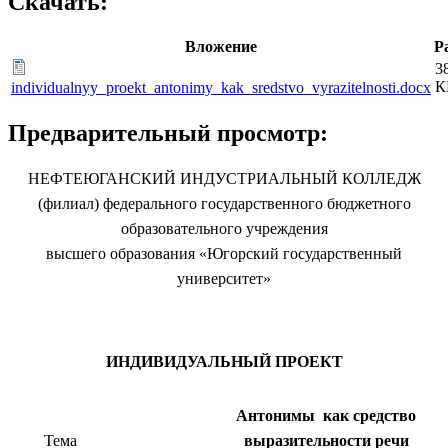
Скачать:
Вложение
Р
3
К
individualnyy_proekt_antonimy_kak_sredstvo_vyrazitelnosti.docx
Предварительный просмотр:
НЕФТЕЮГАНСКИЙ ИНДУСТРИАЛЬНЫЙ КОЛЛЕДЖ
(филиал) федерального государственного бюджетного
образовательного учреждения
высшего образования «Югорский государственный
университет»
ИНДИВИДУАЛЬНЫЙ ПРОЕКТ
Антонимы как средство
Тема
выразительности речи