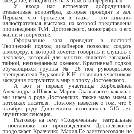
заседание, и подняться на 3 этаж в конференц-зал.
У входа нас встречают добродушные,
отзывчивые волонтёры, которые проводят в зал.
Первым, что бросается в глаза – это книжно-
иллюстративная выставка, на которой представлены
произведения Ф.М. Достоевского, монографии о его
жизни и творчестве.
Оформление зала приводит в восторг!
Творческий подход дизайнеров позволил создать
атмосферу, в которой хочется говорить и слушать о
человеке, который для многих является загадкой,
тайной, неизведанным океаном. Креативный подход
обучающихся группы № 28 под руководством
преподавателя Рудаковой К.Н. позволил участникам
заседания погрузится в мир и эпоху Достоевского.
А вот и первые участницы Корбелайнен
Александра и Шакаева Мария. Оказывается как мало
мы знаем о роде Достоевских, также мало знаем о
потомках писателя. Поэтому известие о том, что 6
октября роду Достоевских исполнилось 515 лет,
звучит как сенсация.
Разговор на тему «Современные театральные
постановки по произведениям Достоевского»
продолжает Кравченко Мария.Её заинтересовали не