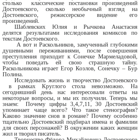
столько классические постановки произведений
Достоевского, сколько необычный взгляд на
Достоевского, режиссерское видение его
произведений.
Шаблевских Юлия и Рычкова Анастасия
делятся результатами исследования комиксов по
текстам Достоевского.
А вот и Раскольников, замученный глубокими
душевными переживаниями, после совершения
преступления приходит к Сонечке Мармеладовой,
чтобы поведать ей свою страшную тайну.
Раскольникова играет Егор Козлов, Сонечку – Бур
Полина.
Исследовать жизнь и творчество Достоевского
в рамках Круглого стола невозможно. На
сегодняшний день нас интересовали ответы на
некоторые вопросы, и мы их получили. Теперь мы
знаем: Почему цифры 3,4,7,11, 30 Достоевский
упоминает чаще всего? Что такое стенография?
Каково значение снов в романе? Почему особенно
тщательно Достоевский подбирал имена и фамилии
для своих персонажей? В окружении каких женщин
жил и творил писатель.
Творчество Фёдора Михайловича Достоевского