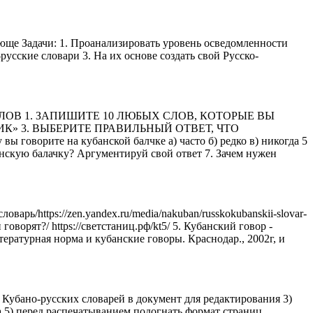
юще Задачи: 1. Проанализировать уровень осведомленности
сские словари 3. На их основе создать свой Русско-
В 1. ЗАПИШИТЕ 10 ЛЮБЫХ СЛОВ, КОТОРЫЕ ВЫ
К» 3. ВЫБЕРИТЕ ПРАВИЛЬНЫЙ ОТВЕТ, ЧТО
говорите на кубанской балчке а) часто б) редко в) никогда 5
убанскую балачку? Аргументируй свой ответ 7. Зачем нужен
варь/https://zen.yandex.ru/media/nakuban/russkokubanskii-slovar-
ворят?/ https://светстаниц.рф/kt5/ 5. Кубанский говор -
Литературная норма и кубанские говоры. Краснодар., 2002г, и
 Кубано-русских словарей в документ для редактирования 3)
а 5) перед распечатыванием подогнать формат страниц,