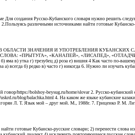
ме Для создания Русско-Кубанского словаря нужно решить следу
 2.Пользуясь различными источниками найти готовые Кубанско-ру
ОБЛАСТИ ЗНАЧЕНИЯ И УПОТРЕБЛЕНИЯ КУБАНСКИХ СЛО
ЛОВА: «ПРЫТУГА», «КАНАПЕЙ», «ЛИСАПЕД», «ОТЛАДЧИ
 утка г) трезубец д) роза е) вишня 4 Как часто по-вашему вы 
а а) всегда б) редко в) часто г) никогда 6. Нужно ли изучать к
вор/https://bolshoy-beysug.ru/home/slovar 2. Русско-кубанский сло
.ru/blog/balachka.html 4. На каком же языке кубанские казаки го
Григорян Л. Т. Язык мой – друг мой. М., 1988г. 7. Гриценко Р. М. 
 найти готовые Кубанско-русские словари; 2) перенести слова из
на кубанский диалект 4) исключить повторяющиеся русские слов