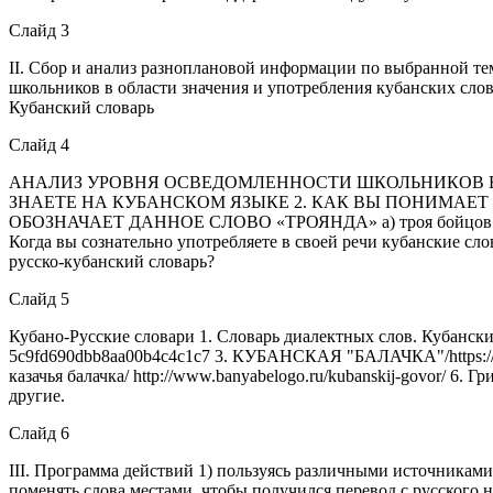
Слайд 3
II. Сбор и анализ разноплановой информации по выбранной те
школьников в области значения и употребления кубанских слов
Кубанский словарь
Слайд 4
АНАЛИЗ УРОВНЯ ОСВЕДОМЛЕННОСТИ ШКОЛЬНИКОВ В 
ЗНАЕТЕ НА КУБАНСКОМ ЯЗЫКЕ 2. КАК ВЫ ПОНИМАЕТ С
ОБОЗНАЧАЕТ ДАННОЕ СЛОВО «ТРОЯНДА» а) троя бойцов б) яма в)
Когда вы сознательно употребляете в своей речи кубанские слов
русско-кубанский словарь?
Слайд 5
Кубано-Русские словари 1. Словарь диалектных слов. Кубанский го
5c9fd690dbb8aa00b4c4c1c7 3. КУБАНСКАЯ "БАЛАЧКА"/https://uskrd
казачья балачка/ http://www.banyabelogo.ru/kubanskij-govor/ 6. 
другие.
Слайд 6
III. Программа действий 1) пользуясь различными источниками
поменять слова местами, чтобы получился перевод с русского 