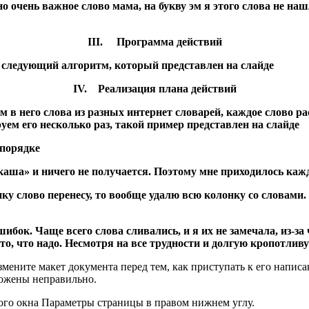
о очень важное слово мама, на букву эм я этого слова не наш
III. Программа действий
 следующий алгоритм, который представлен на слайде
IV. Реализация плана действий
 в него слова из разных интернет словарей, каждое слово ра
руем его несколько раз, такой пример представлен на слайде
 порядке
«каша» и ничего не получается. Поэтому мне приходилось каж
нку слово перенесу, то вообще удалю всю колонку со словами.
ок. Чаще всего слова сливались, и я их не замечала, из-за 
 то, что надо. Несмотря на все трудности и долгую кропотлив
мените макет документа перед тем, как приступать к его напис
ложены неправильно.
вого окна Параметры страницы в правом нижнем углу.