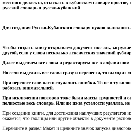
местного диалекта, отыскать в кубанском словаре простое, н
русский словарь в русско-кубанский
Для создания Русско-Кубанского словаря нужно выполнить
Чтобы создать книгу открываем документ икс эль, загружаем
другой, если у слова несколько лексических значений дубли
Далее выделяем все слова и редактируем все в алфавитном
Но если выделить все слова сразу и перенести, то выходит 
При переносе слов часто случались ошибки. То не в ту коло
работать внимательней.
При исключении повторов тоже были массы трудностей и ошиб
полностью весь словарь. Или же из-за усталости удаляла, не
При создании книги, для достижения наилучших результатов из
окажется, что таблицы или другие объекты в документе распо
Перейдите в раздел Макет и щелкните значок запуска диалого