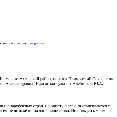
в него:
https://accounts.google.com
 Приморско-Ахтарский район, поселок Приморский Сохранение
сия Александровна Педагог-консультант Алейников Ю.А.
к и с зарубежных стран, но зачастую все они сталкиваются с
овсем не похоже ни на одно наше слово. Но пользуясь моим