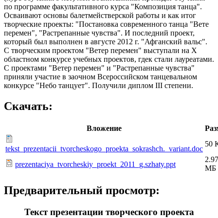
по программе факультативного курса "Композиция танца".
Осваивают основы балетмействерской работы и как итог
творческие проекты: "Постановка современного танца "Вете
перемен", "Растрепанные чувства". И последний проект,
который был выполнен в августе 2012 г. "Афганский вальс".
С творческим проектом "Ветер перемен" выступали на X
областном конкурсе учебных проектов, гдек стали лауреатами.
С проектами "Ветер перемен" и "Растрепанные чувства"
приняли участие в заочном Всероссийском танцевальном
конкурсе "Небо танцует". Получили диплом III степени.
Скачать:
Вложение
Раз
50 
tekst_prezentacii_tvorcheskogo_proekta_sokrashch._variant.doc
2.9
prezentaciya_tvorcheskiy_proekt_2011_g.szhaty.ppt
МБ
Предварительный просмотр:
Текст презентации творческого проекта