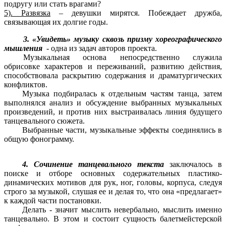
подругу или стать врагами?
5). Развязка
– девушки мирятся. Побеждает дружба,
связывающая их долгие годы.
3.
«Увидеть» музыку сквозь призму хореографического
мышления
- одна из задач авторов проекта.
Музыкальная основа непосредственно служила
обрисовке характеров и переживаний, развитию действия,
способствовала раскрытию содержания и драматургических
конфликтов.
Музыка подбиралась к отдельным частям танца, затем
выполнялся анализ и обсуждение выбранных музыкальных
произведений, и против них выстраивалась линия будущего
танцевального сюжета.
Выбранные части, музыкальные эффекты соединялись в
общую фонограмму.
4. Сочинение танцевального текста
заключалось в
поиске и отборе основных содержательных пластико-
динамических мотивов для рук, ног, головы, корпуса, следуя
строго за музыкой, слушая ее и делая то, что она «предлагает»
к каждой части постановки.
Делать - значит мыслить невербально, мыслить именно
танцевально. В этом и состоит сущность балетмейстерской