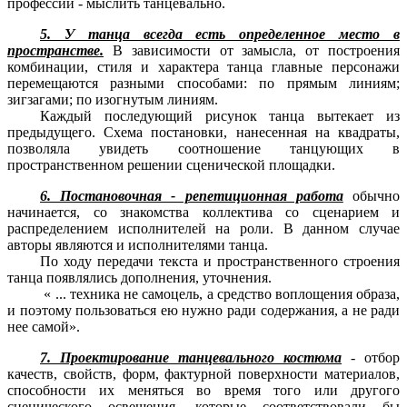
профессии - мыслить танцевально.
5. У танца всегда есть определенное место в
пространстве.
В зависимости от замысла, от построения
комбинации, стиля и характера танца главные персонажи
перемещаются разными способами: по прямым линиям;
зигзагами; по изогнутым линиям.
Каждый последующий рисунок танца вытекает из
предыдущего. Схема постановки, нанесенная на квадраты,
позволяла увидеть соотношение танцующих в
пространственном решении сценической площадки.
6. Постановочная - репетиционная работа
обычно
начинается, со знакомства коллектива со сценарием и
распределением исполнителей на роли. В данном случае
авторы являются и исполнителями танца.
По ходу передачи текста и пространственного строения
танца появлялись дополнения, уточнения.
« ... техника не самоцель, а средство воплощения образа,
и поэтому пользоваться ею нужно ради содержания, а не ради
нее самой».
7. Проектирование танцевального костюма
- отбор
качеств, свойств, форм, фактурной поверхности материалов,
способности их меняться во время того или другого
сценического освещения, которые соответствовали бы