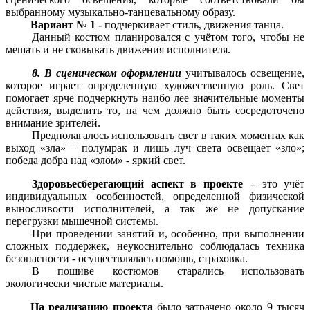
выбранному музыкально-танцевальному образу.
Вариант № 1 -
подчеркивает стиль, движения танца.
Данный костюм планировался с учётом того, чтобы не
мешать и не сковывать движения исполнителя.
8.
В сценическом оформлении
учитывалось освещение,
которое играет определенную художественную роль. Свет
помогает ярче подчеркнуть наибо лее значительные моменты
действия, выделить то, на чем должно быть сосредоточено
внимание зрителей.
Предполагалось использовать свет в таких моментах как
выход «зла» – полумрак и лишь луч света освещает «зло»;
победа добра над «злом» - яркий свет.
Здоровьесберегающий аспект в проекте –
это
учёт
индивидуальных особенностей, определенной физической
выносливости исполнителей, а так же не допускание
перегрузки мышечной системы.
При проведении занятий и, особенно, при выполнении
сложных поддержек, неукоснительно соблюдалась техника
безопасности - осуществлялась помощь, страховка.
В пошиве костюмов старались использовать
экологически чистые материалы.
На реализацию проекта
было затрачено около 9 тысяч