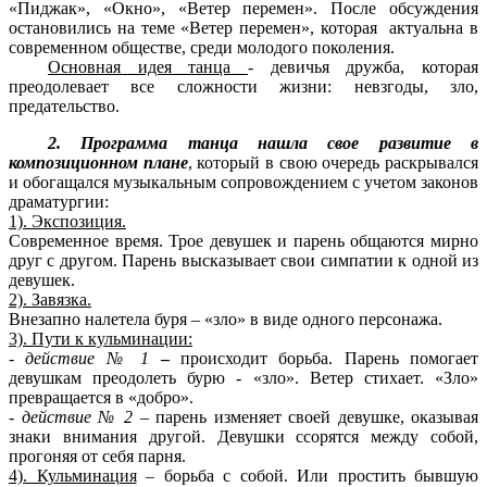
«Пиджак», «Окно», «Ветер перемен». После обсуждения
остановились на теме «Ветер перемен», которая актуальна в
современном обществе, среди молодого поколения.
Основная идея танца
- девичья дружба, которая
преодолевает все сложности жизни: невзгоды, зло,
предательство.
2. Программа танца нашла свое развитие в
композиционном плане
, который в свою очередь раскрывался
и обогащался музыкальным сопровождением с учетом законов
драматургии:
1). Экспозиция.
Современное время. Трое девушек и парень общаются мирно
друг с другом. Парень высказывает свои симпатии к одной из
девушек.
2). Завязка.
Внезапно налетела буря – «зло» в виде одного персонажа.
3). Пути к кульминации:
- действие № 1
–
происходит борьба. Парень помогает
девушкам преодолеть бурю - «зло». Ветер стихает. «Зло»
превращается в «добро».
- действие № 2
– парень изменяет своей девушке, оказывая
знаки внимания другой. Девушки ссорятся между собой,
прогоняя от себя парня.
4). Кульминация
– борьба с собой. Или простить бывшую