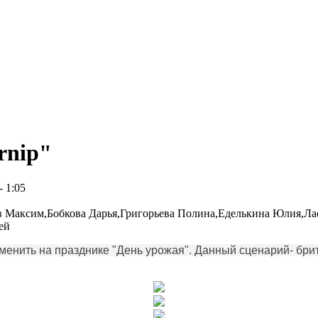
rnip"
- 1:05
в Максим,Бобкова Дарья,Григорьева Полина,Еделькина Юлия,Л
ей
менить на празднике "День урожая". Данный сценарий- брит