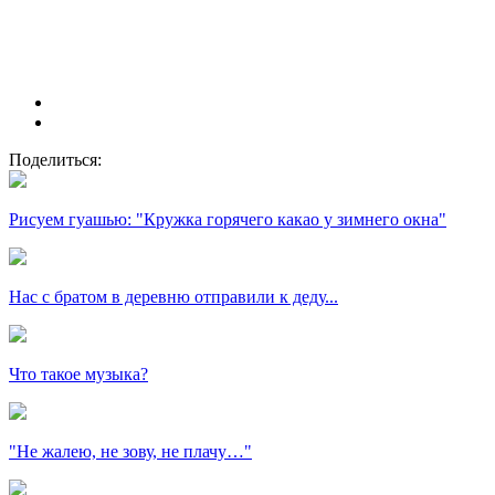
Поделиться:
Рисуем гуашью: "Кружка горячего какао у зимнего окна"
Нас с братом в деревню отправили к деду...
Что такое музыка?
"Не жалею, не зову, не плачу…"