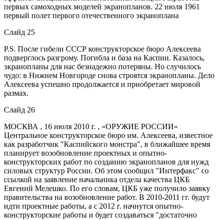
первых самоходных моделей экранопланов. 22 июля 1961
первый полет первого отечественного экраноплана
Слайд 25
P.S. После гибели СССР конструкторское бюро Алексеева
подверглось разгрому. Погибла и база на Каспии. Казалось,
экранопланы для нас безнадежно потеряны. Но случилось
чудо: в Нижнем Новгороде снова строятся экранопланы. Дело
Алексеева успешно продолжается и приобретает мировой
размах.
Слайд 26
МОСКВА , 16 июля 2010 г. , «ОРУЖИЕ РОССИИ»
Центральное конструкторское бюро им. Алексеева, известное
как разработчик "Каспийского монстра", в ближайшее время
планирует возобновление проектных и опытно-
конструкторских работ по созданию экранопланов для нужд
силовых структур России. Об этом сообщил "Интерфакс" со
ссылкой на заявление начальника отдела качества ЦКБ
Евгений Мелешко. По его словам, ЦКБ уже получило заявку
правительства на возобновление работ. В 2010-2011 гг. будут
идти проектные работы, а с 2012 г. начнутся опытно-
конструкторские работы и будет создаваться "достаточно