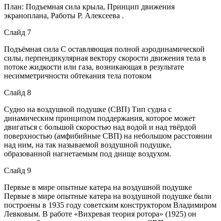
План: Подъемная сила крыла, Принцип движения
экраноплана, Работы Р. Алексеева .
Слайд 7
Подъёмная сила С оставляющая полной аэродинамической
силы, перпендикулярная вектору скорости движения тела в
потоке жидкости или газа, возникающая в результате
несимметричности обтекания тела потоком
Слайд 8
Суднo на воздушной подушке (СВП) Тип судна с
динамическим принципом поддержания, которое может
двигаться с большой скоростью над водой и над твёрдой
поверхностью (амфибийные СВП) на небольшом расстоянии
над ним, на так называемой воздушной подушке,
образованной нагнетаемым под днище воздухом.
Слайд 9
Первые в мире опытные катера на воздушной подушке
Первые в мире опытные катера на воздушной подушке были
построены в 1935 году советским конструктором Владимиром
Левковым. В работе «Вихревая теория ротора» (1925) он