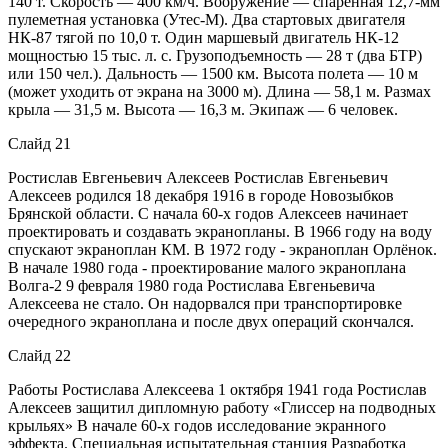
140 т. Скорость — 400 км/ч. Вооружение — спаренная 12,7-мм
пулеметная установка (Утес-М). Два стартовых двигателя
НК-87 тягой по 10,0 т. Один маршевый двигатель НК-12
мощностью 15 тыс. л. с. Грузоподъемность — 28 т (два БТР)
или 150 чел.). Дальность — 1500 км. Высота полета — 10 м
(может уходить от экрана на 3000 м). Длина — 58,1 м. Размах
крыла — 31,5 м. Высота — 16,3 м. Экипаж — 6 человек.
Слайд 21
Ростислав Евгеньевич Алексеев Ростислав Евгеньевич
Алексеев родился 18 декабря 1916 в городе Новозыбков
Брянской области. С начала 60-х годов Алексеев начинает
проектировать и создавать экранопланы. В 1966 году на воду
спускают экраноплан КМ. В 1972 году - экраноплан Орлёнок.
В начале 1980 года - проектирование малого экраноплана
Волга-2 9 февраля 1980 года Ростислава Евгеньевича
Алексеева не стало. Он надорвался при транспортировке
очередного экраноплана и после двух операций скончался.
Слайд 22
Работы Ростислава Алексеева 1 октября 1941 года Ростислав
Алексеев защитил дипломную работу «Глиссер на подводных
крыльях» В начале 60-х годов исследование экранного
эффекта. Специальная испытательная станция Разработка