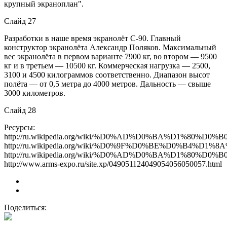
крупный экраноплан".
Слайд 27
Разработки в наше время экранолёт С-90. Главный
конструктор экранолёта Александр Поляков. Максимальный
вес экранолёта в первом варианте 7900 кг, во втором — 9500
кг и в третьем — 10500 кг. Коммерческая нагрузка — 2500,
3100 и 4500 килограммов соответственно. Диапазон высот
полёта — от 0,5 метра до 4000 метров. Дальность — свыше
3000 километров.
Слайд 28
Ресурсы:
http://ru.wikipedia.org/wiki/%D0%AD%D0%BA%D1%
http://ru.wikipedia.org/wiki/%D0%9F%D0%BE%D0%
http://ru.wikipedia.org/wiki/%D0%AD%D0%BA%D1%8
http://www.arms-expo.ru/site.xp/049051124049054056050057.html
Поделиться: