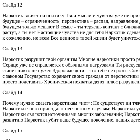
Слайд 12
Наркотик влияет на психику Твои мысли и чувства уже не прина
будущее – ограниченность, перспектива – распад, направление
будущем только мешают В семье – ты теряешь контакт с близк
растут, а ты нет Настоящие чувства не для тебя Наркотик сдел
к сожалению, не всем Все ценное в твоей жизни будет уничто
Слайд 13
Наркотик разрушит твой организм Многие наркотики просто ра
Сердце уже не справляется с обычными нагрузками Ты рискуешь
станет никто не нужен Здоровые дети – это тебе не грозит С
с законом Государство охраняет своих граждан от перспективы
просто подставить Хроническая нехватка денег плюс разрушени
Слайд 14
Почему нужно сказать наркотикам «нет»: Не существует ни тяж
Наркотики часто приводят к несчастным случаям; Наркотики у
Наркотики являются источниками многих заболеваний; Наркот
развитию Наркотик губит наше будущее поколение, наших детей
Слайд 15