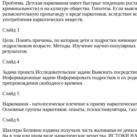
Проблема. Детская наркомания имеет быстрые тенденции роста, 
криминальности) и на культуре общества. Гипотеза. Если выя
разъяснительную пропаганду о вреде наркотиков, вследствие 
употребления наркотических веществ.
Слайд 3
Цели. Понять причины, по которым дети и подростки начинают
подростковом возрасте. Методы. Изучение научно-популярных 
результатов.
Слайд 4
Задачи проекта Исследовательские задачи Выяснить посредств
Информационные задачи Информировать подростков и их родите
препровождения свободного времени.
Слайд 5
Наркомания - патологическое влечение к приему наркотических 
Основные группы наркотиков: опиаты, психостимуляторы, 
Слайд 6
Шахтеры Боливии издавна получали часть жалованья не деньгам
бы в том или ином виде наркотические вещества. ИСТОКИ НА