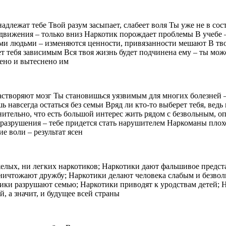
длежат тебе Твой разум засыпает, слабеет воля Ты уже не в сост
 движения – только вниз Наркотик порождает проблемы В учебе –
ими людьми – изменяются ценности, привязанности мешают В тво
ает тебя зависимым Вся твоя жизнь будет подчинена ему – ты мо
жено и вытеснено им
створяют мозг Ты становишься уязвимым для многих болезней –
 навсегда остаться без семьи Вряд ли кто-то выберет тебя, вед
омнительно, что есть большой интерес жить рядом с безвольным
 разрушения – тебе придется стать нарушителем Наркоманы плохо
е воли – результат ясен
елых, ни легких наркотиков; Наркотики дают фальшивое представ
ничтожают дружбу; Наркотики делают человека слабым и безвол
ики разрушают семью; Наркотики приводят к уродствам детей; Н
, а значит, и будущее всей страны