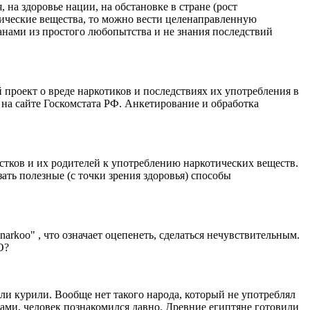
 на здоровье нации, на обстановке в стране (рост
тические вещества, то можно вести целенаправленную
анами из простого любопытства и не знания последствий
проект о вреде наркотиков и последствиях их употребления в
 на сайте Госкомстата РФ. Анкетирование и обработка
стков и их родителей к употреблению наркотических веществ.
ть полезные (с точки зрения здоровья) способы
arkoo" , что означает оцепенеть, сделаться нечувствительным.
О?
ли курили. Вообще нет такого народа, который не употреблял
и, человек познакомился давно. Древние египтяне готовили