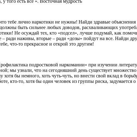
, у того есть всё ». Восточная мудрость
что тебе лично наркотики не нужны! Найди здравые объяснения 
ва должны быть сильнее любых доводов, расхваливающих употребл
тики! Не осуждай тех, кто «подсел», лучше подумай, как помочь;
е – ради наживы, вторые – ради «дозы» пойдут на все. Найди дру
ебе, что-то прекрасное и открой это другим!
рофилактика подростковой наркомании» при изучении литерату
ьной; мы узнали, что на сегодняшний день существует множеств
 хотя бы немного, хоть чуть-чуть, но внести свой вклад в борьб
е, кто-то, хотя бы один человек из группы риска, задумается о