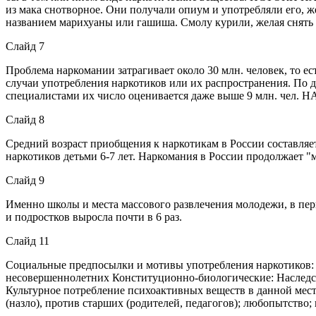
из мака снотворное. Они получали опиум и употребляли его, же
названием марихуаны или гашиша. Смолу курили, желая снять
Слайд 7
Проблема наркомании затрагивает около 30 млн. человек, то ес
случаи употребления наркотиков или их распространения. По д
специалистами их число оценивается даже выше 9 млн. ч
Слайд 8
Средний возраст приобщения к наркотикам в России составляет
наркотиков детьми 6-7 лет. Наркомания в России продолжает "м
Слайд 9
Именно школы и места массового развлечения молодежи, в перв
и подростков выросла почти в 6 раз.
Слайд 11
Социальные предпосылки и мотивы употребления наркотиков: Н
несовершеннолетних Конституционно-биологические: Наследс
Культурное потребление психоактивных веществ в данной мес
(назло), против старших (родителей, педагогов); любопытство