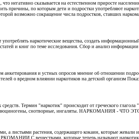
что негативно сказывается на естественном приросте населения,
снить причины, по которым дети и подростки употребляют нарко
которой возможно сокращение числа подростков, ставших нарком
 употреблять наркотические вещества, создать информационный 
статей и книг по теме исследования. Сбор и анализ информации
ом анкетирования и устных опросов мнение об отношении подро
лей о вредном влиянии наркотиков на детский организм Показа
средств. Термин "наркотик" происходит от греческого глагола "n
галлюциногены, снотворные, ингаляты. НАРКОМАНИЯ - ЧТО ЭТ
и, а листьями растения, содержащего кокаин, которые жевали и
РКОМАНИИ С веществами, которые теперь называют наркотикам