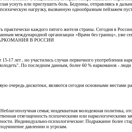
лая уснуть или приглушить боль. Бедуины, отправляясь в дальни
 психическую нагрузку, вызванную однообразным пейзажем пус
ть практически каждого пятого жителя страны. Сегодня в России
анным международной организации «Врачи без границ», уже сего
ел. НАРКОМАНИЯ В РОССИИ
 15-17 лет , но участились случаи первичного употребления нар
олодеть". По последним данным, более 60 % наркоманов - люди в
ую очередь дискотеки, являются сегодня основными местами рас
еблагополучная семья; неадекватная молодежная политика, отс
твенная отягощенность психическими или наркологическими з
тности. Индивидуально-психологические: Подражание более ст
; подчинение давлению и угрозам.