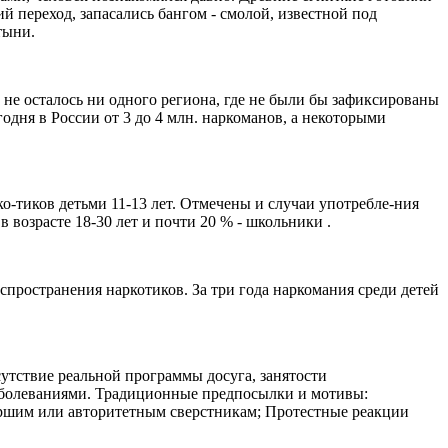
й переход, запасались бангом - смолой, известной под
тыни.
 не осталось ни одного региона, где не были бы зафиксированы
дня в России от 3 до 4 млн. наркоманов, а некоторыми
ко-тиков детьми 11-13 лет. Отмечены и случаи употребле-ния
 возрасте 18-30 лет и почти 20 % - школьники .
пространения наркотиков. За три года наркомания среди детей
утствие реальной программы досуга, занятости
аболеваниями. Традиционные предпосылки и мотивы:
аршим или авторитетным сверстникам; Протестные реакции