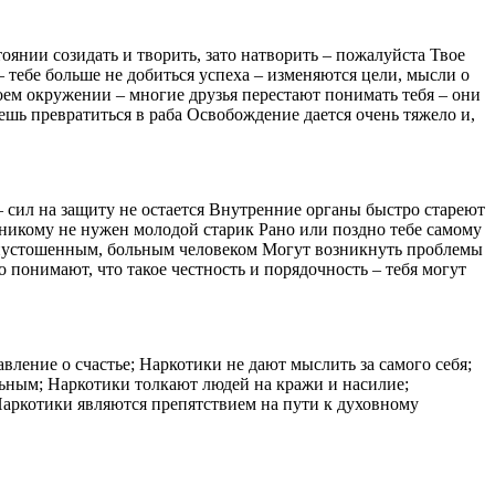
оянии созидать и творить, зато натворить – пожалуйста Твое
 тебе больше не добиться успеха – изменяются цели, мысли о
ем окружении – многие друзья перестают понимать тебя – они
жешь превратиться в раба Освобождение дается очень тяжело и,
 сил на защиту не остается Внутренние органы быстро стареют
ь никому не нужен молодой старик Рано или поздно тебе самому
, опустошенным, больным человеком Могут возникнуть проблемы
 понимают, что такое честность и порядочность – тебя могут
ление о счастье; Наркотики не дают мыслить за самого себя;
ьным; Наркотики толкают людей на кражи и насилие;
аркотики являются препятствием на пути к духовному