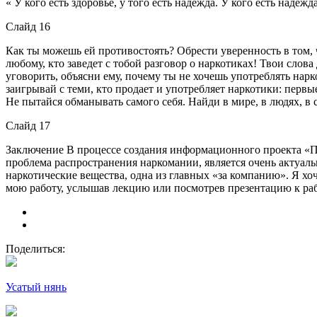
« У кого есть здоровье, у того есть надежда. У кого есть надежда
Слайд 16
Как ты можешь ей противостоять? Обрести уверенность в том, 
любому, кто заведет с тобой разговор о наркотиках! Твои сло
уговорить, объясни ему, почему ты не хочешь употреблять нарко
заигрывай с теми, кто продает и употребляет наркотики: первы
Не пытайся обманывать самого себя. Найди в мире, в людях, в с
Слайд 17
Заключение В процессе создания информационного проекта «П
проблема распространения наркомании, является очень актуал
наркотические вещества, одна из главных «за компанию». Я хочу
мою работу, услышав лекцию или посмотрев презентацию к работ
Поделиться:
Усатый нянь