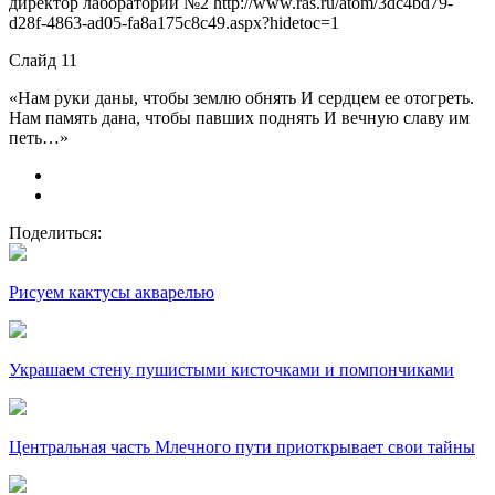
директор лаборатории №2 http://www.ras.ru/atom/3dc4bd79-
d28f-4863-ad05-fa8a175c8c49.aspx?hidetoc=1
Слайд 11
«Нам руки даны, чтобы землю обнять И сердцем ее отогреть.
Нам память дана, чтобы павших поднять И вечную славу им
петь…»
Поделиться:
Рисуем кактусы акварелью
Украшаем стену пушистыми кисточками и помпончиками
Центральная часть Млечного пути приоткрывает свои тайны