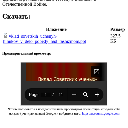
Отечественной Войне.
Скачать:
Вложение
Размер
327.5
vklad_sovetskih_uchenyh-
КБ
himikov_v_delo_pobedy_nad_fashizmom.ppt
Предварительный просмотр:
Чтобы пользоваться предварительным просмотром презентаций создайте себе
аккаунт (учетную запись) Google и войдите в него:
https://accounts.google.com