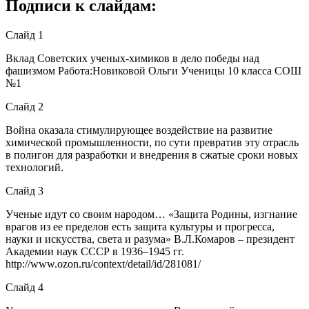
Подписи к слайдам:
Слайд 1
Вклад Советских ученых-химиков в дело победы над
фашизмом Работа:Новиковой Ольги Ученицы 10 класса СОШ
№1
Слайд 2
Война оказала стимулирующее воздействие на развитие
химической промышленности, по сути превратив эту отрасль
в полигон для разработки и внедрения в сжатые сроки новых
технологий.
Слайд 3
Ученые идут со своим народом… «Защита Родины, изгнание
врагов из ее пределов есть защита культуры и прогресса,
науки и искусства, света и разума» В.Л.Комаров – президент
Академии наук СССР в 1936–1945 гг.
http://www.ozon.ru/context/detail/id/281081/
Слайд 4