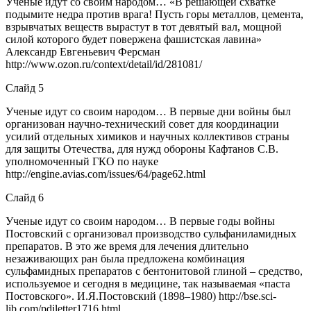
Ученые идут со своим народом… «В решающей схватке
подымите недра против врага! Пусть горы металлов, цемента,
взрывчатых веществ вырастут в тот девятый вал, мощной
силой которого будет повержена фашистская лавина»
Александр Евгеньевич Ферсман
http://www.ozon.ru/context/detail/id/281081/
Слайд 5
Ученые идут со своим народом… В первые дни войны был
организован научно-технический совет для координации
усилий отдельных химиков и научных коллективов страны
для защиты Отечества, для нужд обороны Кафтанов С.В.
уполномоченный ГКО по науке
http://engine.avias.com/issues/64/page62.html
Слайд 6
Ученые идут со своим народом… В первые годы войны
Постовский с организовал производство сульфаниламидных
препаратов. В это же время для лечения длительно
незаживающих ран была предложена комбинация
сульфамидных препаратов с бентонитовой глиной – средство,
используемое и сегодня в медицине, так называемая «паста
Постовского». И.Я.Постовский (1898–1980) http://bse.sci-
lib.com/pdiletter1716.html