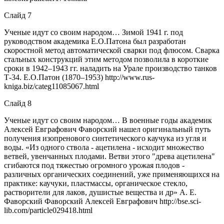
Слайд 7
Ученые идут со своим народом… Зимой 1941 г. под
руководством академика Е.О.Патона был разработан
скоростной метод автоматической сварки под флюсом. Сварка
стальных конструкций этим методом позволила в короткие
сроки в 1942–1943 гг. наладить на Урале производство танков
Т-34. Е.О.Патон (1870–1953) http://www.rus-
kniga.biz/categ11085067.html
Слайд 8
Ученые идут со своим народом… В военные годы академик
Алексей Евграфович Фаворский нашел оригинальный путь
получения изопренового синтетического каучука из угля и
воды. «Из одного ствола - ацетилена - исходит множество
ветвей, увенчанных плодами. Ветви этого "древа ацетилена"
сгибаются под тяжестью огромного урожая плодов -
различных органических соединений, уже применяющихся на
практике: каучуки, пластмассы, органическое стекло,
растворители для лаков, душистые вещества и др» А. Е.
Фаворский Фаворский Алексей Евграфович http://bse.sci-
lib.com/particle029418.html