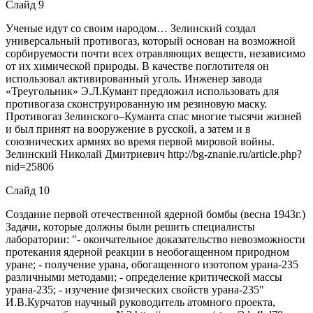
Слайд 9
Ученые идут со своим народом… Зелинский создал
универсальный противогаз, который основан на возможной
сорбируемости почти всех отравляющих веществ, независимо
от их химической природы. В качестве поглотителя он
использовал активированный уголь. Инженер завода
«Треугольник» Э.Л.Кумант предложил использовать для
противогаза сконструированную им резиновую маску.
Противогаз Зелинского–Куманта спас многие тысячи жизней
и был принят на вооружение в русской, а затем и в
союзнических армиях во время первой мировой войны.
Зелинский Николай Дмитриевич http://bg-znanie.ru/article.php?
nid=25806
Слайд 10
Создание первой отечественной ядерной бомбы (весна 1943г.)
Задачи, которые должны были решить специалисты
лаборатории: "- окончательное доказательство невозможности
протекания ядерной реакции в необогащенном природном
уране; - получение урана, обогащенного изотопом урана-235
различными методами; - определение критической массы
урана-235; - изучение физических свойств урана-235"
И.В.Курчатов научный руководитель атомного проекта,