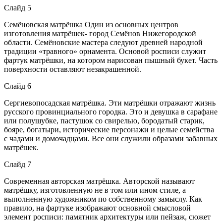
Слайд 5
Семёновская матрёшка Один из основных центров
изготовления матрёшек- город Семёнов Нижегородской
области. Семёновские мастера следуют древней народной
традиции «травного» орнамента. Основой росписи служит
фартук матрёшки, на котором нарисован пышный букет. Часть
поверхности оставляют незакрашенной.
Слайд 6
Сергиевопосадская матрёшка. Эти матрёшки отражают жизнь
русского провинциального городка. Это и девушка в сарафане
или полушубке, пастушок со свирелью, бородатый старик,
бояре, богатыри, исторические персонажи и целые семейства
с чадами и домочадцами. Все они служили образами забавных
матрёшек.
Слайд 7
Современная авторская матрёшка. Авторской называют
матрёшку, изготовленную не в том или ином стиле, а
выполненную художником по собственному замыслу. Как
правило, на фартуке изображают основной смысловой
элемент росписи: памятник архитектуры или пейзаж, сюжет