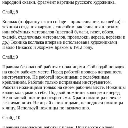
народной сказки, фрагмент картины русского художника.
Слайд 8
Коллаж (от французского collage – приклеивание, наклейка) –
техника создания картины способом наклеивания плоских
или объёмных материалов (цветной бумаги, газет, обоев,
тканей, отделочных материалов, проволоки, дерева, верёвки и
др.) Техника коллажа впервые использована художниками
Пабло Пикассо и Жоржем Браком в 1912 году.
Слайд 9
Правила безопасной работы с ножницами. Соблюдай порядок
на своём рабочем месте. Перед работой проверь исправность
инструментов. Не работай ножницами с ослабленным
креплением. Работай только исправным инструментом.
Работай ножницами только на своём рабочем месте. Ножницы
клади кольцами к себе. Подавай ножницы кольцами вперёд
Не оставляй ножницы открытыми. Храни ножницы в чехле
лезвиями вниз. Не играй с ножницами, не подноси ножницы
к лицу. Используй ножницы по назначению.
Слайд 10
Правила безопасной работы с клеем. При работе с клеем