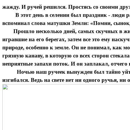
жажду. И ручей решился. Простясь со своими друз
В этот день в селении был праздник - люди радо
вспоминал слова матушки Земли: «Помни, сынок,
Прошло несколько дней, самых скучных в жиз
игравшие на его берегах, затем все это ему наск
природе, особенно к земле. Он не понимал, как м
грязную канаву, в которую со всех сторон стека
неприятные запахи поток. И он заплакал, отчего во
Ночью наш ручеек вынужден был тайно уйти из 
изгибался. Ведь на свете нет ни одного ручья, ни