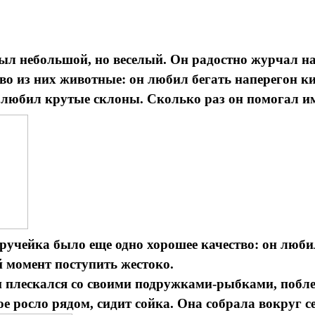
ыл небольшой, но веселый. Он радостно журчал на 
о из них животные: он любил бегать наперегон ки
ь любил крутые склоны. Сколько раз он помогал им
ручейка было еще одно хорошее качество: он любил
 момент поступить жестоко.
 и плескался со своими подружками-рыбками, побл
рое росло рядом, сидит сойка. Она собрала вокруг 