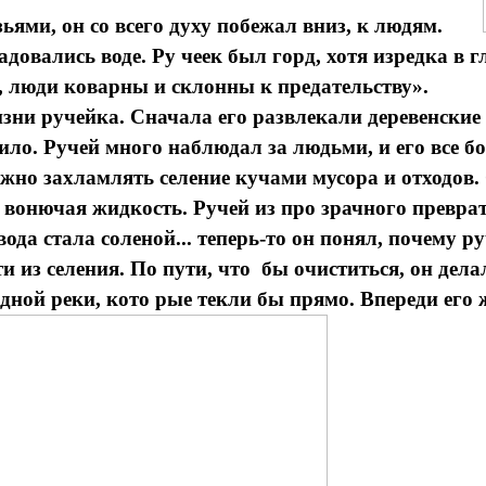
ьями, он со всего духу побежал вниз, к людям.
вались воде. Ру чеек был горд, хотя изредка в г
 люди коварны и склонны к предательству».
ни ручейка. Сначала его развлекали деревенские 
учило. Ручей много наблюдал за людьми, и его все 
ожно захламлять селение кучами мусора и отходов.
ла вонючая жидкость. Ручей из про зрачного превр
да стала соленой... теперь-то он понял, почему ру
селения. По пути, что бы очиститься, он делал
 одной реки, кото рые текли бы прямо. Впереди его