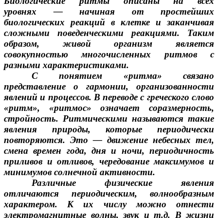
Биологические ритмы описаны на всех
уровнях — начиная от простейших
биологических реакций в клетке и заканчивая
сложными поведенческими реакциями. Таким
образом, живой организм является
совокупностью многочисленных ритмов с
разными характеристиками.
С понятием «ритма» связано
представление о гармонии, организованности
явлений и процессов. В переводе с греческого слово
«ритм», «ритмос» означает соразмерность,
стройность. Ритмическими называются такие
явления природы, которые периодически
повторяются. Это — движение небесных тел,
смена времен года, дня и ночи, периодичность
приливов и отливов, чередование максимумов и
минимумов солнечной активности.
Различные физические явления
отличаются периодическим, волнообразным
характером. К их числу можно отнести
электромагнитные волны, звук и т.д. В жизни