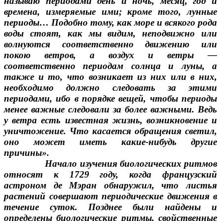
называю периодами день и ночь, месяц, год и
времена, измеряемые ими; кроме того, лунные
периоды… Подобно тому, как море и всякого рода
воды стоят, как мы видим, неподвижно или
волнуются соответственно движению или
покою ветров, а воздух и ветры —
соответственно периодам солнца и луны, а
также и то, что возникает из них или в них,
необходимо должно следовать за этими
периодами, ибо в порядке вещей, чтобы периоды
менее важные следовали за более важными. Ведь
у ветра есть известная жизнь, возникновение и
уничтожение. Что касается обращения светил,
оно может иметь какие-нибудь другие
причины».
Начало изучения биологических ритмов
относят к 1729 году, когда французский
астроном де Мэран обнаружил, что листья
растений совершают периодические движения в
течение суток. Позднее были найдены и
определены биологические ритмы, свойственные