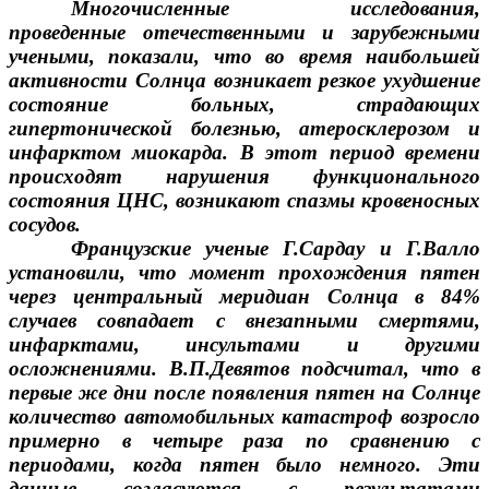
Многочисленные исследования,
проведенные отечественными и зарубежными
учеными, показали, что во время наибольшей
активности Солнца возникает резкое ухудшение
состояние больных, страдающих
гипертонической болезнью, атеросклерозом и
инфарктом миокарда. В этот период времени
происходят нарушения функционального
состояния ЦНС, возникают спазмы кровеносных
сосудов.
Французские ученые Г.Сардау и Г.Валло
установили, что момент прохождения пятен
через центральный меридиан Солнца в 84%
случаев совпадает с внезапными смертями,
инфарктами, инсультами и другими
осложнениями. В.П.Девятов подсчитал, что в
первые же дни после появления пятен на Солнце
количество автомобильных катастроф возросло
примерно в четыре раза по сравнению с
периодами, когда пятен было немного. Эти
данные согласуются с результатами