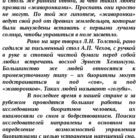
и столь же ранний отбой, за что таких людей
прозвали «жаворонками». Проспать они просто
не могут. По той же гипотезе, «жаворонки»
ведут свой род от древних земледельцев, которые
были вынуждены вставать с первыми лучами
солнца, чтобы управиться в поле засветло.
Рано на заре творил Л.Н. Толстой, рано
садился за письменный стол А.П. Чехов, с ручкой
в руке и стопкой чистой бумаги перед собой
любил встречать восход Эрнест Хемингуэи.
Большинство же людей относятся к
промежуточному типу – их биоритмы могут
подстраиваться и под «сов», и под
«жаворонков». Таких людей называют «голуби».
В последнее время в нашей стране и за
рубежом проводятся большие работы по
исследованию биоритмов человека, их
взаимосвязи со сном и бодрствованием. Поиски
исследователей направлены в основном на
определение возможностей управления
биоритмами с целью устранения нарушений сна.