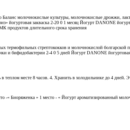
o Баланс молочнокислые культуры, молочнокислые дрожжи, лакто
з» йогуртовая закваска 2-20 0 1 месяц Йогурт DANONE йогуртовая
а МК продуктов длительного срока хранения
ых термофильных стрептококков и молочнокислой болгарской п
ки и бифидобактерии 2-4 0 5 дней Йогурт DANONE йогуртовая за
ть в теплом месте 8 часов. 4. Хранить в холодильнике до 4 дней
 -« Биоряженка » 1 место - « Йогурт ароматизированный моло