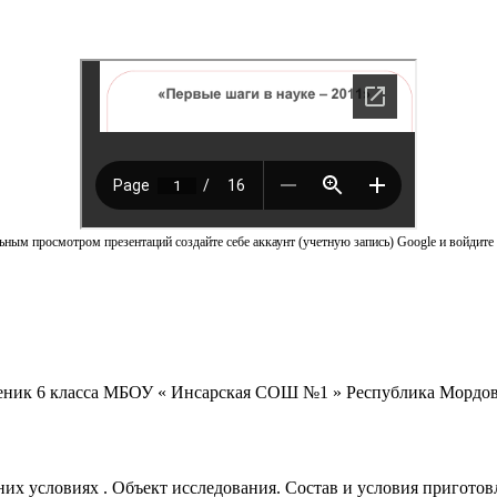
ным просмотром презентаций создайте себе аккаунт (учетную запись) Google и войдите 
ченик 6 класса МБОУ « Инсарская СОШ №1 » Республика Мордов
них условиях . Объект исследования. Состав и условия пригото