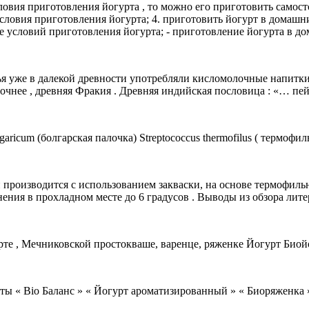
овия приготовления йогурта , то можно его приготовить самосто
 условия приготовления йогурта; 4. приготовить йогурт в домашн
ие условий приготовления йогурта; - приготовление йогурта в д
я уже в далекой древности употребляли кисломолочные напитки 
 точнее , древняя Фракия . Древняя индийская пословица : «… п
garicum (болгарская палочка) Streptococcus thermofilus ( термо
й производится с использованием закваски, на основе термофил
ения в прохладном месте до 6 градусов . Выводы из обзора лит
рте , Мечниковской простокваше, варенце, ряженке Йогурт Био
ты « Bio Баланс » « Йогурт ароматизированный » « Биоряженка