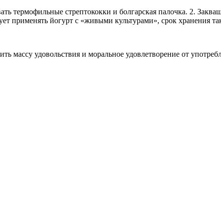
ть термофильные стрептококки и болгарская палочка. 2. Закваше
едует применять йогурт с «живыми культурами», срок хранения т
чить массу удовольствия и моральное удовлетворение от употреб