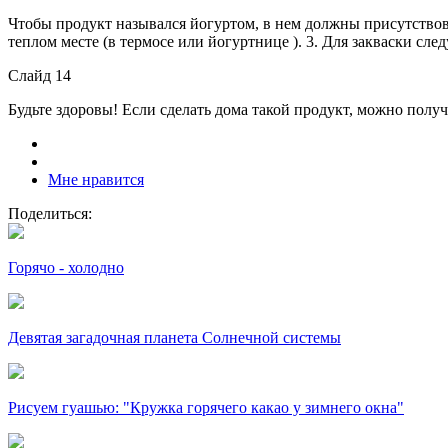
Чтобы продукт назывался йогуртом, в нем должны присутствова
теплом месте (в термосе или йогуртнице ). 3. Для закваски сл
Слайд 14
Будьте здоровы! Если сделать дома такой продукт, можно полу
Мне нравится
Поделиться:
Горячо - холодно
Девятая загадочная планета Солнечной системы
Рисуем гуашью: "Кружка горячего какао у зимнего окна"