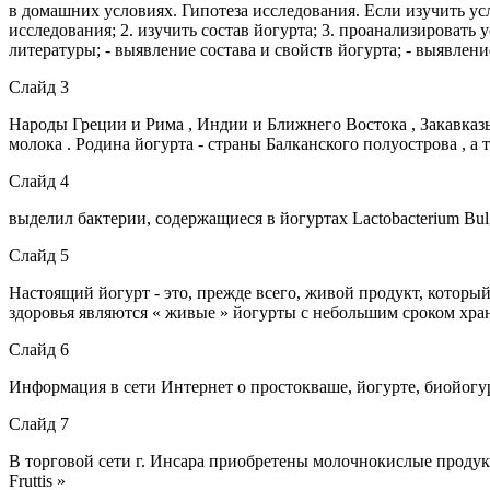
в домашних условиях. Гипотеза исследования. Если изучить усл
исследования; 2. изучить состав йогурта; 3. проанализировать
литературы; - выявление состава и свойств йогурта; - выявлен
Слайд 3
Народы Греции и Рима , Индии и Ближнего Востока , Закавказь
молока . Родина йогурта - страны Балканского полуострова , а
Слайд 4
выделил бактерии, содержащиеся в йогуртах Lactobacterium Bul
Слайд 5
Настоящий йогурт - это, прежде всего, живой продукт, которы
здоровья являются « живые » йогурты с небольшим сроком хран
Слайд 6
Информация в сети Интернет о простокваше, йогурте, биойогу
Слайд 7
В торговой сети г. Инсара приобретены молочнокислые продук
Fruttis »