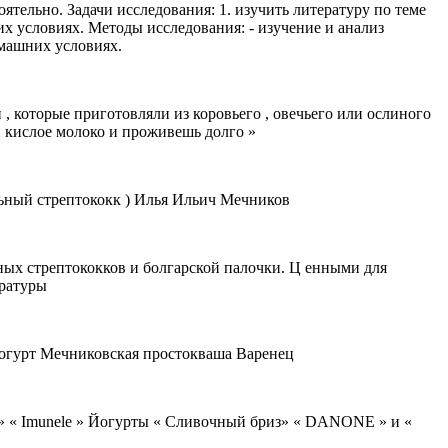
ятельно. Задачи исследования: 1. изучить литературу по теме
их условиях. Методы исследования: - изучение и анализ
омашних условиях.
, которые приготовляли из коровьего , овечьего или ослиного
ей кислое молоко и проживешь долго »
фильный стрептококк ) Илья Ильич Мечников
ьных стрептококков и болгарской палочки. Ц енными для
ературы
йогурт Мечниковская простокваша Варенец
 » « Imunele » Йогурты « Сливочный бриз» « DANONE » и «