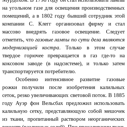
на угольном газе для освещения производственных
помещений, а в 1802 году бывший сотрудник этой
компании С. Клегг организовал фирму и стал
массово внедрять газовое освещение. Следует
отметить, что
газовые лампы по сути дела являются
модернизацией костра
. Только в этом случае
твердое горючее превращается в газ где-то на
коксовом заводе (в надсистеме), и только затем
транспортируется потребителю.
Особенно интенсивное развитие газовые
рожки получили после изобретения калильных
сеток, резко увеличивающих световой поток. В 1885
году Ауэр фон Вельсбах предложил использовать
калильную сетку, представляющую собой мешочек
из ткани, пропитанный раствором неорганических
веществ (различных солей). При прокаливании ткань