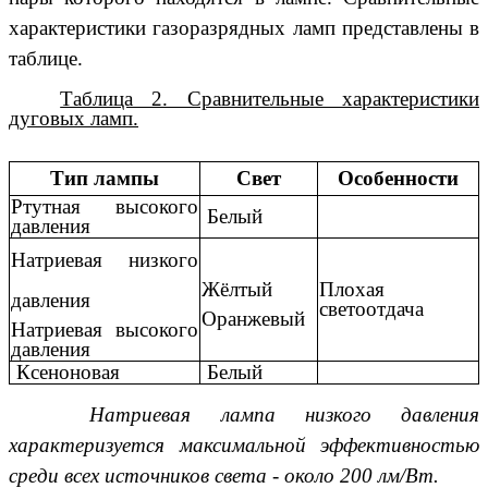
характеристики газоразрядных ламп представлены в
таблице.
Таблица 2. Сравнительные характеристики
дуговых ламп.
Тип лампы
Свет
Особенности
Ртутная высокого
Белый
давления
Натриевая низкого
Жёлтый
Плохая
давления
светоотдача
Оранжевый
Натриевая высокого
давления
Ксеноновая
Белый
Натриевая лампа низкого давления
характеризуется максимальной эффективностью
среди всех источников света - около 200 лм/Вт.