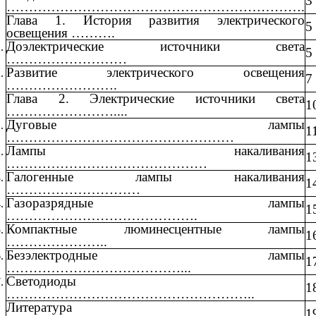
3
………………………………………………………….
Глава 1. История развития электрического
5
освещения ……….
Доэлектрические источники света
5
………………………
Развитие электрического освещения
7
…………………….
Глава 2. Электрические источники света
1
……………………....
Дуговые лампы
1
……………………………………………
Лампы накаливания
1
………………………………………
Галогенные лампы накаливания
1
…………………………
Газоразрядные лампы
1
…………………………………….
Компактные люминесцентные лампы
1
…………………..
Безэлектродные лампы
1
…………………………………...
Светодиоды
1
………………………………………………..
Литература
1