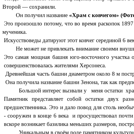
Второй — сохранили.
Он получил название
«Храм с ковчегом» (Фот
Это произошло потому, что во время раскопок 1897 
мученика.
Искусствоведы датируют этот ковчег серединой 6 ве
Не может не привлекать внимание своими внуши
Это самая мощная башня юго-восточного участка о
совершенствовалась жителями Херсонеса.
Древнейшая часть башни диаметром около 8 м построе
Она получила название башни Зенона, так как предпо
Большой интерес вызвали у меня остатки храм
Памятник представляет собой остатки двух раз
предшественника. Это и дало повод для столь нео
- сооружен в конце 6 века и просуществовал почти
вскоре возникает базилика меньших размеров, постр
Уникальным в своём роде памятником культуры, о