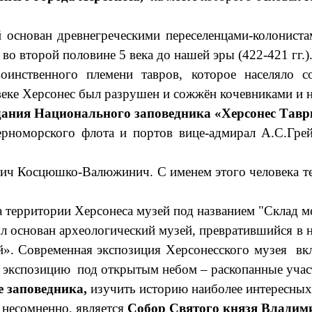
ван древнегреческими переселенцами-колонистами
о второй половине 5 века до нашей эры (422-421 гг.)
инственного племени тавров, которое населяло с
веке Херсонес был разрушен и сожжён кочевниками и н
дания Национального заповедника «Херсонес Тавр
орского флота и портов вице-адмирал А.С.Грейг
ч Косцюшко-Валюжинич. С именем этого человека тес
 территории Херсонеса музей под названием "Склад м
снован археологический музей, превратившийся в на
й».
Современная экспозиция Херсонесского музея вкл
и экспозицию под открытым небом – раскопанные учас
е заповедника,
изучить историю наиболее интересных 
есомненно, является
Собор Святого князя Владим