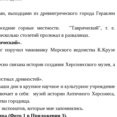
, выходцами из древнегреческого города Гераклеи
.
оседние горные местности. "Таврический", т. е.
есколько столетий пролежал в развалинах.
ический».
 поручил чиновнику Морского ведомства К.Крузе
но связана история создания Херсонесского музея, а
естных древностей».
ши дни в крупное научное и культурное учреждение
ючает в себя: музей истории Античного Херсонеса,
тки городища.
экспонатов, которые мне запомнились.
ира
(Фото 1 в Приложении 3).