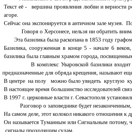
Текст её -
вершина проявления любви и верности р
агоре.
Сейчас она экспонируется в античном зале музея. По
Говоря о Херсонесе, нельзя ни обратить внима
Эта базилика была раскопана в 1853 году графом 
Базилика, сооруженная в конце 5 - начале 6 веков
базилика была главным храмом города, посвященным
В комплекс Уваровской базилики входит 
предназначенные для обряда крещения, называют еще б
В центре на полу можно было увидеть круглую купе
В настоящее время большинство исследователей свя
В 1997 г. церковные власти г. Севастополя установи
Разговор о заповеднике будет незаконченным, е
На самом деле, этот колокол никакого отношения к 
Он называется Туманным или Сигнальным потому, ч
сигналы проходящим судам.