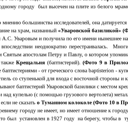
одному городу был высечен на плите из белого мрамо
 мнению большинства исследователей, она датируется 
ние на храм, названный
«Уваровской базиликой» (Ф
А.С. Уваровым и получила по его имени нынешнее на
, впоследствии неоднократно перестраивалась. Многи
 Святым апостолам Петру и Павлу, о котором упомина
также
Крещальня
(баптистерий).
(Фото 9 в Прило
аптистериями - от греческого слова baptisterion - куп
ль со ступенькой для входа с восточной стороны и к
зывают баптистерий Уваровской базилики с местом кре
ли над купелью (с помощью грузового вертолета) метал
сли не сказать
о Туманном колоколе (Фото 10 в Пр
древнему городу не имеет, но имеет отношение к город
то был установлен в 1927 году на берегу, чтобы в 