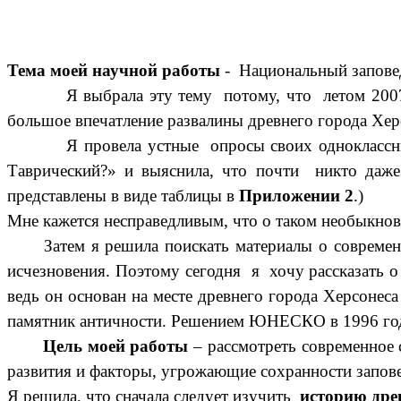
Тема моей научной работы
- Национальный заповед
Я выбрала эту тему потому, что летом 2007 го
большое впечатление развалины древнего города Хер
Я провела устные опросы своих одноклассников в
Таврический?» и выяснила, что почти никто даже 
представлены в виде таблицы в
Приложении 2
.)
Мне кажется несправедливым, что о таком необыкнов
Затем я решила поискать материалы о современном 
исчезновения. Поэтому сегодня я хочу
рассказать 
ведь он основан на месте древнего города Херсонес
памятник античности. Решением ЮНЕСКО в 1996 год
Цель моей работы
– рассмотреть современное 
развития и факторы, угрожающие сохранности запов
Я решила, что сначала следует изучить
историю дре