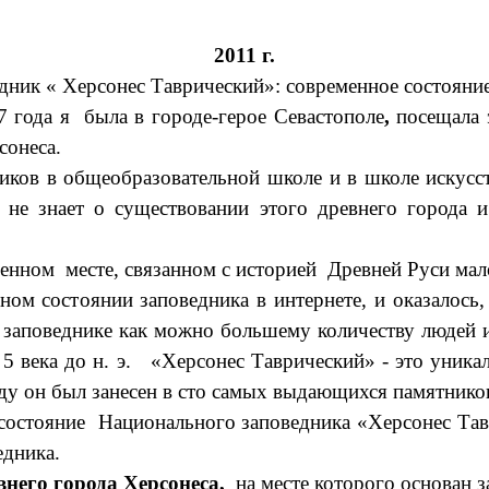
2011 г.
ник « Херсонес Таврический»: современное состояние 
да я была в городе-герое Севастополе
,
посещала 
сонеса.
 общеобразовательной школе и в школе искусств 
не знает о существовании этого древнего города и
енном месте, связанном с историей Древней Руси мало
состоянии заповедника в интернете, и оказалось, ч
о заповеднике как можно большему количеству людей 
а 5 века до н. э. «Херсонес Таврический» - это уни
у он был занесен в сто самых выдающихся памятнико
состояние Национального заповедника «Херсонес Тав
едника.
внего города Херсонеса,
на месте которого основан з