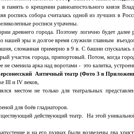
мять о крещении равноапостольного князя Владим
няя роспись собора считалась одной из лучших в Рос
великолепные росписи утрачены.
 древнего города. Поэтому логично будет далее р
о нашей эры и долгое время служили главным въездом
башня, сломанная примерно в 9 в. С башни спускалась 
арый участок города, припортовый. Потом, когда гор
 не сменила арка над воротами - это калитка, устроен
ерсонесский
Античный театр (Фото 3 в Приложени
 III и IV веков,
ялся местом не только для театральных представл
реной для боёв гладиаторов.
 существующий действующий театр. На этой уникальн
апустение и на его руинах были возведены два христ