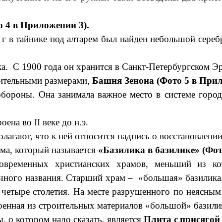
о 4 в Приложении 3).
г в тайнике под алтарем был найден небольшой сереб
ка. С 1900 года он хранится в Санкт-Петербургском Э
тельными размерами,
Башня Зенона (Фото 5 в Прил
бороны. Она занимала важное место в системе город
на во II веке до н.э.
лагают, что к ней относится надпись о восстановлении
а, который называется
«Базилика в базилике» (Фот
новременных христианских храмов, меньший из ко
бычного названия. Старший храм – «большая» базилик
 четыре столетия. На месте разрушенного по неясным
оенная из строительных материалов «большой» базили
 котором надо сказать, является
Плита с
присягой