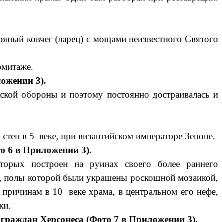
ряный ковчег (ларец) с мощами неизвестного Святого
рмитаже.
ожении 3).
ской обороны и поэтому постоянно достраивалась и
 стен в 5 веке, при византийском императоре Зеноне.
о 6 в Приложении 3).
торых построен на руинах своего более раннего
а, полы которой были украшены роскошной мозаикой,
 причинам в 10 веке храма, в центральном его нефе,
ки.
 граждан Херсонеса (Фото 7 в Приложении 3).