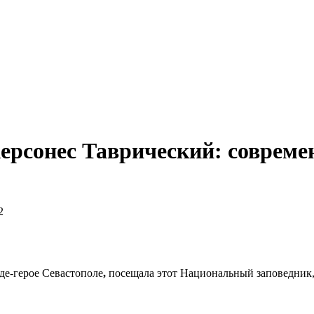
рсонес Таврический: современн
2
оде-герое Севастополе
,
посещала этот Национальный заповедник,