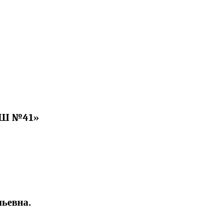
СОШ №41»
ьевна.