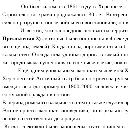
Он был заложен в 1861 году в Херсонесе - в па
Строительство храма продолжалось 30 лет. Внутрен
сильно разрушен, после войны его восстановили, но 
Известно, что заповедник основан на территории
Приложении 3) ,
которые были построены в 4 веке д
все еще под землей). Когда-то над воротами стояла 
кладке стен. Отсюда шла удобная дорога в самый ст
же продолжала существовать еще тысячелетие, пока ее
Ещё одним уникальным экспонатом является
Х
Херсонесский Античный театр был построен на рубеже
вмещал некогда примерно 1800-2000 человек и явл
состязаний граждан в поэзии.
В период римского владычества театр также служил а
Это не просто экспонат заповедника, но и реально
небом в естественных декорациях.
Когда спектакли были запрещены, театр пришёл в з