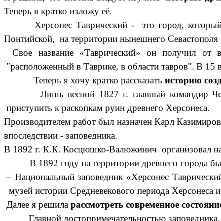
Теперь я кратко изложу её.
Херсонес Таврический - это город, который осно
Понтийской, на территории нынешнего Севастополя в
Свое название «Таврический» он получил от во
"расположенный в Таврике, в области тавров".
В 15 
Теперь я хочу кратко рассказать
историю соз
Лишь весной 1827 г. главный командир Черном
приступить к раскопкам руин древнего Херсонеса.
Производителем работ был назначен Карл Казимирови
впоследствии - заповедника.
В 1892 г. К.К. Косцюшко-Валюжинич организовал на
В 1892 году на территории древнего города был о
– Национальный заповедник «Херсонес Таврически
музей истории Средневекового периода Херсонеса 
Далее я решила
рассмотреть современное состояни
Главной достопримечательностью заповедника, н