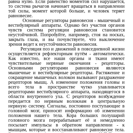
равна нулю. Если равенство моментов сил нарушается,
то система рычагов начинает вращаться в направлении
той силы, момент которой больше, и человек теряет
равновесие.
Основные регуляторы равновесия - мышечный и
вестибулярный аппараты. Однако без участия органов
чувств система регуляции равновесия становится
неустойчивой. Попробуйте, например, стоя на носках,
закрыть глаза, и вы почувствуете, что выключение
зрения ведет к неустойчивости равновесия.
Регуляция поз и движений в повседневной жизни
осуществляется рефлекторным путём - автоматически.
Как известно, все наши органы и ткани имеют
чувствительные нервные окончания - рецепторы.
Основными регуляторами равновесия являются
мышечные и вестибулярные рецепторы. Растяжение и
сокращение мышечных волокон вызывают раздражение
рецепторов мышц. А изменение положения головы и
всего тела в пространстве чутко улавливается
рецепторами вестибулярного аппарата, находящегося в
области внутреннего уха. С рецепторов возбуждение
передается по нервным волокнам в центральную
нервную систему. Сигналы, постоянно поступающие в
головной мозг, приносят информацию об изменении
положения нашего тела. Кора больших полушарий
головного мозга перерабатывает её и немедленно
посылает импульсы в обратном направлении - к
мышцам, которые и восстанавливают равновесие тела.