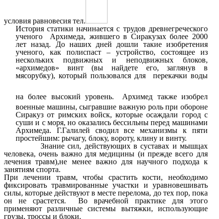
условия равновесия тел.
История статики начинается с трудов древнегреческого
ученого Архимеда, жившего в Сиракузах более 2000
лет назад. До наших дней дошли такие изобретения
ученого, как полиспаст – устройство, состоящее из
нескольких подвижных и неподвижных блоков,
«архимедов» винт (вы найдете его, заглянув в
мясорубку), который пользовался для перекачки воды
на более высокий уровень.
Архимед также изобрел
военные машины, сыгравшие важную роль при обороне
Сиракуз от римских войск, которые осаждали город с
суши и с моря, но оказались бессильны перед машинами
Архимеда. Г.Галилей сводил все механизмы к пяти
простейшим: рычагу, блоку, вороту, клину и винту.
Знание сил, действующих в суставах и мышцах
человека, очень важно для медицины (и прежде всего для
лечения травм),не менее важно для научного подхода к
занятиям спорта.
При лечении травм, чтобы срастить кости, необходимо
фиксировать травмированные участки и уравновешивать
силы, которые действуют в месте перелома, до тех пор, пока
он не срастется. Во врачебной практике для этого
применяют различные системы вытяжки, использующие
грузы, троссы и блоки.