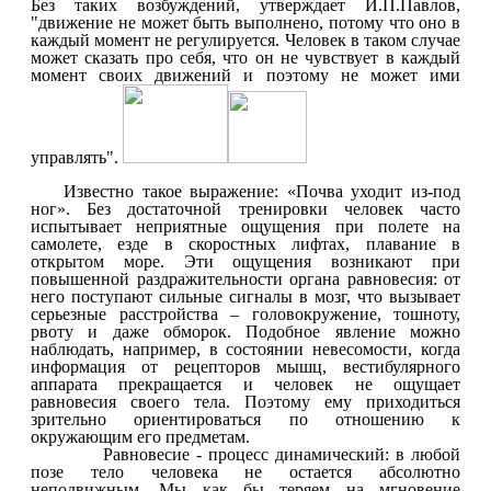
Без таких возбуждений, утверждает И.П.Павлов,
"движение не может быть выполнено, потому что оно в
каждый момент не регулируется. Человек в таком случае
может сказать про себя, что он не чувствует в каждый
момент своих движений и поэтому не может ими
управлять".
Известно такое выражение: «Почва уходит из-под
ног». Без достаточной тренировки человек часто
испытывает неприятные ощущения при полете на
самолете, езде в скоростных лифтах, плавание в
открытом море. Эти ощущения возникают при
повышенной раздражительности органа равновесия: от
него поступают сильные сигналы в мозг, что вызывает
серьезные расстройства – головокружение, тошноту,
рвоту и даже обморок. Подобное явление можно
наблюдать, например, в состоянии невесомости, когда
информация от рецепторов мышц, вестибулярного
аппарата прекращается и человек не ощущает
равновесия своего тела. Поэтому ему приходиться
зрительно ориентироваться по отношению к
окружающим его предметам.
Равновесие - процесс динамический: в любой
позе тело человека не остается абсолютно
неподвижным. Мы как бы теряем на мгновение