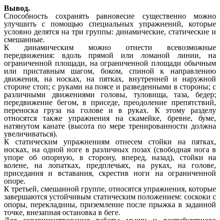
Вывод.
Способность сохранять равновесие существенно можно
улучшить с помощью специальных упражнений, которые
условно делятся на три группы: динамические, статические и
смешанные.
К динамическим можно отнести всевозможные
передвижения: вдоль прямой или ломаной линии, на
ограниченной площади, на ограниченной площади обычным
или приставным шагом, боком, спиной к направлению
движения, на носках, на пятках, внутренней и наружной
стороне стоп; с руками на поясе и разведенными в стороны; с
различными движениями головы, туловища, таза, бедер;
передвижение бегом, в приседе, преодоление препятствий,
переноска груза на голове и в руках. К этому разделу
относятся также упражнения на скамейке, бревне, буме,
натянутом канате (высота по мере тренированности должна
увеличиваться).
К статическим упражнениям отнесем стойки на пятках,
носках, на одной ноге в различных позах (свободная нога в
упоре об опорную, в сторону, вперед, назад), стойки на
колене, на лопатках, предплечьях, на руках, на голове,
приседания и вставания, скрестив ноги на ограниченной
опоре.
К третьей, смешанной группе, относятся упражнения, которые
завершаются устойчивым статическим положением: соскоки с
опоры, перекладины, приземление после прыжка в заданной
точке, внезапная остановка в беге.