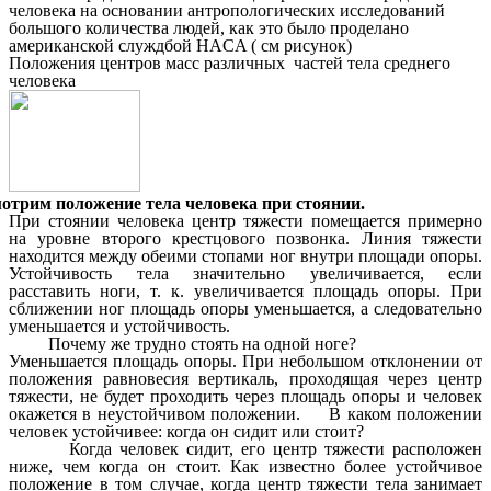
человека на основании антропологических исследований
большого количества людей, как это было проделано
американской служдбой HACA ( см рисунок)
Положения центров масс различных частей тела среднего
человека
отрим положение тела человека при стоянии.
При стоянии человека центр тяжести помещается примерно
на уровне второго крестцового позвонка. Линия тяжести
находится между обеими стопами ног внутри площади опоры.
Устойчивость тела значительно увеличивается, если
расставить ноги, т. к. увеличивается площадь опоры. При
сближении ног площадь опоры уменьшается, а следовательно
уменьшается и устойчивость.
Почему же трудно стоять на одной ноге?
Уменьшается площадь опоры. При небольшом отклонении от
положения равновесия вертикаль, проходящая через центр
тяжести, не будет проходить через площадь опоры и человек
окажется в неустойчивом положении.
В каком положении
человек устойчивее: когда он сидит или стоит?
Когда человек сидит, его центр тяжести расположен
ниже, чем когда он стоит. Как известно более устойчивое
положение в том случае, когда центр тяжести тела занимает