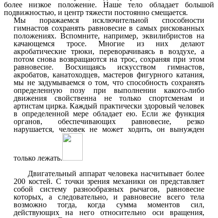
более низкое положение. Наше тело обладает большой
подвижностью, и центр тяжести постоянно смещается.
Мы поражаемся исключительной способности
гимнастов сохранять равновесие в самых рискованных
положениях. Вспомните, например, эквилибристов на
качающемся тросе. Многие из них делают
акробатические трюки, переворачиваясь в воздухе, а
потом снова возвращаются на трос, сохраняя при этом
равновесие. Восхищаясь искусством гимнастов,
акробатов, канатоходцев, мастеров фигурного катания,
мы не задумываемся о том, что способность сохранять
определенную позу при выполнении какого-либо
движения свойственна не только спортсменам и
артистам цирка. Каждый практически здоровый человек
в определенной мере обладает ею. Если же функция
органов, обеспечивающих равновесие, резко
нарушается, человек не может ходить, он вынужден
только лежать.
Двигательный аппарат человека насчитывает более
200 костей. С точки зрения механики он представляет
собой систему разнообразных рычагов, равновесие
которых, а следовательно, и равновесие всего тела
возможно тогда, когда сумма моментов сил,
действующих на него относительно оси вращения,