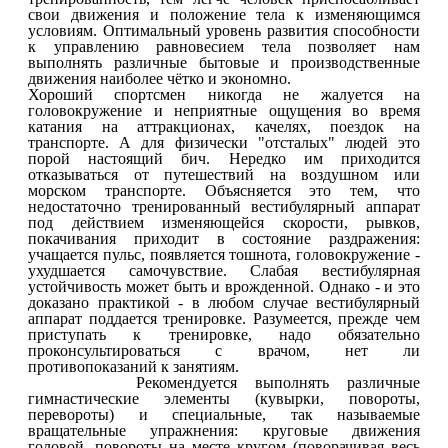
свои движения и положение тела к изменяющимся
условиям. Оптимальный уровень развития способности
к управлению равновесием тела позволяет нам
выполнять различные бытовые и производственные
движения наиболее чётко и экономно.
Хороший спортсмен никогда не жалуется на
головокружение и неприятные ощущения во время
катания на аттракционах, качелях, поездок на
транспорте. А для физически "отсталых" людей это
порой настоящий бич. Нередко им приходится
отказываться от путешествий на воздушном или
морском транспорте. Объясняется это тем, что
недостаточно тренированный вестибулярный аппарат
под действием изменяющейся скорости, рывков,
покачивания приходит в состояние раздражения:
учащается пульс, появляется тошнота, головокружение -
ухудшается самочувствие. Слабая вестибулярная
устойчивость может быть и врожденной. Однако - и это
доказано практикой - в любом случае вестибулярный
аппарат поддается тренировке. Разумеется, прежде чем
приступать к тренировке, надо обязательно
проконсультироваться с врачом, нет ли
противопоказаний к занятиям.
Рекомендуется выполнять различные
гимнастические элементы (кувырки, повороты,
перевороты) и специальные, так называемые
вращательные упражнения: круговые движения
головой, повороты на месте кругом (поворачивая весь