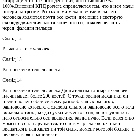
коэффициент полезного действия, достигающий 98-
100%.Высокий КПД рычага определяется тем, что в нем малы
потери на трение. Рычажными механизмами в скелете
человека являются почти все кости ,имеющие некоторую
свободу движения: кости конечностей, нижняя челюсть,
череп, фаланги пальцев
Слайд 12
Рычаги в теле человека
Слайд 13
Равновесие в теле человека
Слайд 14
Равновесие в теле человека Двигательный аппарат человека
насчитывает более 200 костей. С точки зрения механики он
представляет собой систему разнообразных рычагов,
равновесие которых, а следовательно, и равновесие всего тела
возможно тогда, когда сумма моментов сил, действующих на
него относительно оси вращения, равна нулю. Если равенство
моментов сил нарушается, то система рычагов начинает
вращаться в направлении той силы, момент которой больше, и
человек теряет равновесие.