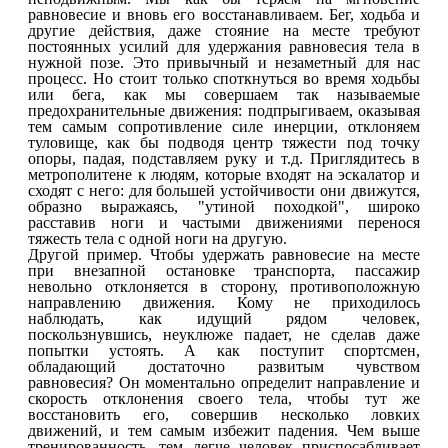
равновесие и вновь его восстанавливаем. Бег, ходьба и
другие действия, даже стояние на месте требуют
постоянных усилий для удержания равновесия тела в
нужной позе. Это привычный и незаметный для нас
процесс. Но стоит только споткнуться во время ходьбы
или бега, как мы совершаем так называемые
предохранительные движения: подпрыгиваем, оказывая
тем самым сопротивление силе инерции, отклоняем
туловище, как бы подводя центр тяжести под точку
опоры, падая, подставляем руку и т.д. Приглядитесь в
метрополитене к людям, которые входят на эскалатор и
сходят с него: для большей устойчивости они движутся,
образно выражаясь, "утиной походкой", широко
расставив ноги и частыми движениями
перенося
тяжесть тела с одной ноги на другую.
Другой пример. Чтобы удержать равновесие на месте
при внезапной остановке транспорта, пассажир
невольно отклоняется в сторону, противоположную
направлению движения. Кому не приходилось
наблюдать, как идущий рядом человек,
поскользнувшись, неуклюже падает, не сделав даже
попытки устоять. А как поступит спортсмен,
обладающий достаточно развитым чувством
равновесия? Он моментально определит направление и
скорость отклонения своего тела, чтобы тут же
восстановить его, совершив несколько ловких
движений, и тем самым избежит падения. Чем выше
тренированность, тем легче человек приспосабливает