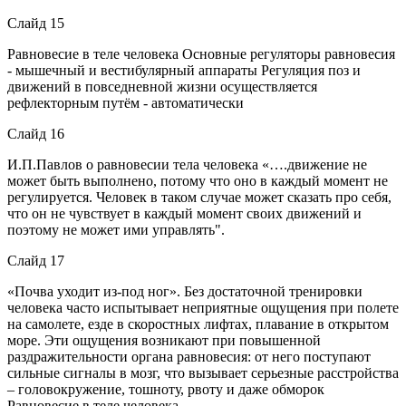
Слайд 15
Равновесие в теле человека Основные регуляторы равновесия
- мышечный и вестибулярный аппараты Регуляция поз и
движений в повседневной жизни осуществляется
рефлекторным путём - автоматически
Слайд 16
И.П.Павлов о равновесии тела человека «….движение не
может быть выполнено, потому что оно в каждый момент не
регулируется. Человек в таком случае может сказать про себя,
что он не чувствует в каждый момент своих движений и
поэтому не может ими управлять".
Слайд 17
«Почва уходит из-под ног». Без достаточной тренировки
человека часто испытывает неприятные ощущения при полете
на самолете, езде в скоростных лифтах, плавание в открытом
море. Эти ощущения возникают при повышенной
раздражительности органа равновесия: от него поступают
сильные сигналы в мозг, что вызывает серьезные расстройства
– головокружение, тошноту, рвоту и даже обморок
Равновесие в теле человека