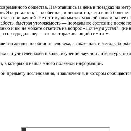
 современного общества. Намотавшись за день в поездках на мет
 Эта усталость — особенная, и непонятно, чего в ней больше 
о стала привычной. Не потому ли мы так мало обращаем на нее 
абость, быстрая утомляемость — нормальное состояние после п
знью и вы не можете ответить на вопрос «Почему я устал?» (не в
 два, а гораздо дольше, — это настораживающий симптом.
ияет на жизнеспособность человека, а также найти методы борьб
ихся и учителей моей школы, изучение научной литературы по д
и, в которых я нашла много полезной информации.
ной предмету исследования, и заключения, в котором обобщаются