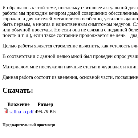
Я обращаюсь к этой теме, поскольку считаю ее актуальной для
работы мы приходим вечером домой совершенно обессиленными.
горожан, а для жителей мегаполисов особенно, усталость давн
быть первым, а иногда и единственным симптомом недугов. Сл
или обычной простуды. Но если она не связана с недавней боле
поесть и т. д.), если такое состояние продолжается не день­­ –
Целью работы является стремление выяснить, как усталость вл
В соответствии с данной целью мной был проведен опрос учащ
Материалом мне послужили научные статьи в журналах и книг
Данная работа состоит из введения, основной части, посвящен
Скачать:
Вложение
Размер
499.79 КБ
safina_o.pdf
Предварительный просмотр: