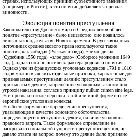
странах, использующих принцип субъективного вменения
(например, в России), в это понятие добавляется признак
виновности.
Эволюция понятия преступления
Законодательству Древнего мира и Средних веков общее
понятие «преступление» было неизвестно, оно появилось
лишь в законодательстве Нового времени. В русскоязычных
источниках средневекового права используются такие
понятия, как «обида» (Русская правда), «лихое дело»
(Судебник 1550 года), «злое дело» (Соборное уложение 1649
года), однако они не носили характера родового понятия.
Однако уже из французских уголовных кодексов 1791 и 1810
годов можно выделить отдельные признаки, характерные для
признаваемых преступными деяний: преступлением стало
признаваться деяние, запрещённое уголовным законом под
угрозой наказания, согласно принципу nullum crimen sine lege.
Эти признаки позже перешли в той или иной форме во все
европейские уголовные кодексы.
Это было формальное определение преступления,
указывающее в качестве основного обстоятельства,
определяющего преступность деяния, наличие уголовно-
правового запрета. Такое формальное определение не
раскрывало социальной сущности преступного деяния, не
давало ответа на вопрос: почему это деяние было признано