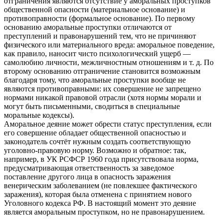
отграничения являются отсутствие у аморальных проступков
общественной опасности (материальное основание) и
противоправности (формальное основание). По первому
основанию аморальные проступки отличаются от
преступлений и правонарушений тем, что не причиняют
физического или материального вреда: аморальное поведение,
как правило, наносит чисто психологический ущерб —
самолюбию личности, межличностным отношениям и т. д. По
второму основанию отграничение становится возможным
благодаря тому, что аморальные проступки вообще не
являются противоправными: их совершение не запрещено
нормами никакой правовой отрасли (хотя нормы морали и
могут быть письменными, сводиться в специальные
моральные кодексы).
Аморальное деяние может обрести статус преступления, если
его совершение обладает общественной опасностью и
законодатель сочтёт нужным создать соответствующую
уголовно-правовую норму. Возможно и обратное: так,
например, в УК РСФСР 1960 года присутствовала норма,
предусматривающая ответственность за заведомое
поставление другого лица в опасность заражения
венерическим заболеванием (не повлекшее фактического
заражения), которая была отменена с принятием нового
Уголовного кодекса РФ. В настоящий момент это деяние
является аморальным проступком, но не правонарушением.