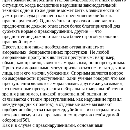
ситуациях, когда вследствие нарушения законодательной
техники одно и то же деяние может быть в зависимости от
усмотрения суда расценено как преступление либо как
правонарушение). Одни учёные и практики говорят, что
предпочтение должно отдаваться более благоприятной для
субъекта норме о правонарушении, другие — что
предпочтение должно отдаваться более строгой уголовно-
правовой норме.
Преступления также необходимо отграничивать от
аморальных, безнравственных проступков. Не любой
аморальный проступок является преступным: например,
обман, как правило, является аморальным, но непреступным.
При этом аморальными могут признаваться не только деяния
лица, но и его мысли, убеждения. Спорным является вопрос
об аморальности преступления: одни учёные говорят, что все
преступления являются аморальными, другие же указывают,
что некоторые преступления нейтральны с моральной точки
зрения (например, никакой нравственной оценки не
связывается с таким преступлением, как нарушение правил
международных полётов), а отдельные даже вызывают
одобрение общества (например, убийства из сострадания к
потерпевшему или с превышением пределов необходимой
обороны)[56].
Как и в случае с правонарушениями, основаниями