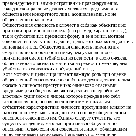
правонарушений: административные правонарушения,
гражданско-правовые деликты являются вредными для
общества или конкретного лица, асоциальными, но не
общественно опасными.
Общественная опасность включает в себя как объективные
признаки причинённого вреда (его размер, характер и т. д.),
так и субъективные признаки: форму и вид вины, мотивы
совершения преступного деяния, цели, которых хотел достичь
виновный и т. д.. Общественная опасность причинения
смерти по неосторожности ниже, чем умышленного
причинения смерти (убийства) из ревности; в свою очередь,
общественная опасность убийства из ревности меньше, чем
убийства из хулиганских побуждений и т. д.
Хотя мотивы и цели лица играют важную роль при оценке
общественной опасности совершённого деяния, этого нельзя
сказать о личности преступника: одинаково опасными,
вредными для общества являются деяния, совершённые
злостным хулиганом и лицом, которое прежде вело себя
законопослушно, несовершеннолетним и пожилым
субъектом; характеристики личности преступника влияют на
назначенное ему наказание, но не на оценку общественной
опасности содеянного им. Однако следует отметить, что
существуют деяния, которые признаются общественно
опасными только если они совершены лицом, обладающим
определёнными признаками. Например, получение не