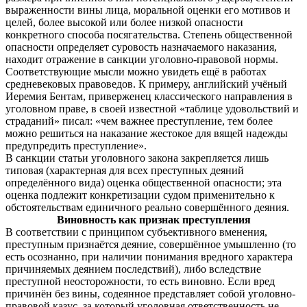
выраженности вины лица, моральной оценки его мотивов и
целей, более высокой или более низкой опасности
конкретного способа посягательства. Степень общественной
опасности определяет суровость назначаемого наказания,
находит отражение в санкции уголовно-правовой нормы.
Соответствующие мысли можно увидеть ещё в работах
средневековых правоведов. К примеру, английский учёный
Иеремия Бентам, приверженец классического направления в
уголовном праве, в своей известной «таблице удовольствий и
страданий» писал: «чем важнее преступление, тем более
можно решиться на наказание жестокое для вящей надежды
предупредить преступление».
В санкции статьи уголовного закона закрепляется лишь
типовая (характерная для всех преступных деяний
определённого вида) оценка общественной опасности; эта
оценка подлежит конкретизации судом применительно к
обстоятельствам единичного реально совершённого деяния.
Виновность как признак преступления
В соответствии с принципом субъективного вменения,
преступным признаётся деяние, совершённое умышленно (то
есть осознанно, при наличии понимания вредного характера
причиняемых деянием последствий), либо вследствие
преступной неосторожности, то есть виновно. Если вред
причинён без вины, содеянное представляет собой уголовно-
правовой казус, за который уголовная ответственность не