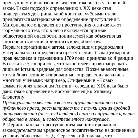
преступным и включено в качестве такового в уголовный
закон. Такой подход к определению в XX веке стал
подвергаться доктринальной критике: учёными стало
предлагаться материальное определение преступления.
Материальное определение преступления отличается от
формального тем, что в него включается признак
общественной опасности, понимаемой как объективная
способность деяния причинить вред обществу.
Первым нормативным актом, заложившим предпосылки
материального определения преступления, была Декларация
прав человека и гражданина 1789 года, принятая во Франции.
В её статье 5 говорилось, что закон имеет право запрещать
лишь действия, вредные для общества. Позже аналогичные,
хотя и более конкретизированные, определения давались
многими учёными: например, Стифенами в «Новых
комментариях к законам Англии» середины XIX века было
дано такое определение, восходящее ещё к Уильяму
Блэкстону:
Преступлением является всякое нарушение частного или
публичного права, рассматриваемое с точки зрения вредной
направленности (англ. evil tendency) такого нарушения против
общества в целом, и вследствие этого наказуемое.
Р. Иеринг называл преступлением «констатированное
законодательством вредоносное посягательство на жизненные
условия общества». Н. Д. Сергеевский отмечал, что