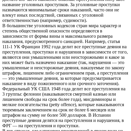
название уголовных проступков. За уголовные проступки
назначаются минимальные сроки наказаний, часто они не
влекут иных последствий, связанных с уголовной
ответственностью (например, судимости).
В большинстве уголовных кодексов стран мира характер и
степень общественной опасности определяются в
зависимости от формы вины и максимального размера
наказания, предусмотренного санкцией. Например, статья
111-1 УК Франции 1992 года делит все преступные деяния на
преступления, проступки и нарушения в зависимости от того,
являются они умышленными или неосторожными и какое за
них может быть назначено наказание (так, нарушения — это
умышленные и неосторожные деяния, наказуемые по закону
штрафом, лишением либо ограничением прав, а преступления
— это умышленные деяния, за которые предусматривается
наказание в виду пожизненного или срочного заточения).
Федеральный УК США 1948 года делит все преступления на
3 группы: фелонии (наказываются смертной казнью или
лишением свободы на срок более года), мисдиминоры и
мелкие посягательства (petty offence), которые наказываются
тюремным заключением на срок не более 6 месяцев или
штрафом на сумму не более 500 долларов. В Испании
преступные деяния делятся на преступления и нарушения, в
ФРГ — на преступления и проступки.
В тех странах, где категории преступлений в явном виде не