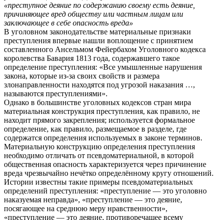
«преступное деяние по содержанию своему есть деяние,
причиняющее вред обществу или частным лицам или
заключающее в себе опасность вреда»
В уголовном законодательстве материальные признаки
преступления впервые нашли воплощение с принятием
составленного Ансельмом Фейербахом Уголовного кодекса
королевства Бавария 1813 года, содержавшего такое
определение преступления: «Все умышленные нарушения
закона, которые из-за своих свойств и размера
злонаправленности находятся под угрозой наказания …,
называются преступлениями».
Однако в большинстве уголовных кодексов стран мира
материальная конструкция преступления, как правило, не
находит прямого закрепления; используется формальное
определение, как правило, размещаемое в разделе, где
содержатся определения используемых в законе терминов.
Материальную конструкцию определения преступления
необходимо отличать от псевдоматериальной, в которой
общественная опасность характеризуется через причинение
вреда чрезвычайно нечётко определённому кругу отношений.
Истории известны такие примеры псевдоматериальных
определений преступления: «преступление — это уголовно
наказуемая неправда», «преступление — это деяние,
посягающее на среднюю меру нравственности»,
«преступление — это деяние, противоречащее всему