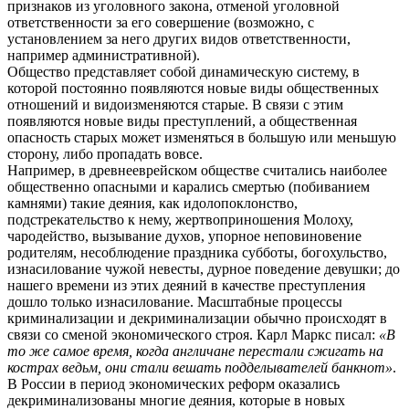
признаков из уголовного закона, отменой уголовной
ответственности за его совершение (возможно, с
установлением за него других видов ответственности,
например административной).
Общество представляет собой динамическую систему, в
которой постоянно появляются новые виды общественных
отношений и видоизменяются старые. В связи с этим
появляются новые виды преступлений, а общественная
опасность старых может изменяться в большую или меньшую
сторону, либо пропадать вовсе.
Например, в древнееврейском обществе считались наиболее
общественно опасными и карались смертью (побиванием
камнями) такие деяния, как идолопоклонство,
подстрекательство к нему, жертвоприношения Молоху,
чародейство, вызывание духов, упорное неповиновение
родителям, несоблюдение праздника субботы, богохульство,
изнасилование чужой невесты, дурное поведение девушки; до
нашего времени из этих деяний в качестве преступления
дошло только изнасилование. Масштабные процессы
криминализации и декриминализации обычно происходят в
связи со сменой экономического строя. Карл Маркс писал:
«В
то же самое время, когда англичане перестали сжигать на
кострах ведьм, они стали вешать подделывателей банкнот»
.
В России в период экономических реформ оказались
декриминализованы многие деяния, которые в новых