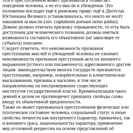
этого преступлением может признаваться только акт
поведения человека, а не его мысли и убеждения. Это
положение восходит ещё к римскому праву: ещё в Дигестах
Юстиниана Великого устанавливалось, что никто не несёт
наказания за мысли (лат. cogitationis poenam nemo patitur).
Деяние должно отвечать признаку отражаемости, то есть быть
доступным для человеческого познания, должна иметься
возможность составить его объективное (не зависящее от
субъекта) описание.
Следует отметить, что невозможность признания
преступными мыслей и убеждений человека не означает
невозможности признания преступным акта их внешнего
выражения (устного или письменного), адресованного другим
лицам: законодательством многих государств признаются
преступными, например, оскорбительные и клеветнические
высказывания, призывы к насилию, в том числе
направленному на ниспровержение существующих
институтов государственной власти. Криминализация таких
деяний в целом не противоречит принципу свободы слова
ввиду их объективной вредоносности.
Также не может признаваться преступлением физическое или
психическое состояние человека, социальный статус и иные
свойства личности как внутреннего (характер, привычки), так
и внешнего (раса, национальность) характера; применение
мер уголовной репрессии на основе представлений об