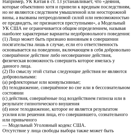
Например, УК Китая в ст. 13 устанавливает, что «деяния,
которые объективно хотя и привели к вредным последствиям,
но не являются следствием умышленной или неосторожной
вины, а вызваны непреодолимой силой или невозможностью
ее предвидеть, не признаются преступными», а Модельный
УК США не ограничивается общим определением, называя
наиболее характерные варианты недобровольного поведения:
(1) Лицо может быть признано виновным в совершении
посягательства лишь в случае, если его ответственность
основывается на поведении, включающем в себя добровольно
совершённое действие либо несовершение действия,
физическая возможность совершить которое имелась у
данного лица.
(2) По смыслу этой статьи следующие действия не являются
добровольными:
(a) рефлекторные или конвульсивные;
(b) телодвижение, совершённое во сне или в бессознательном
состоянии
(c) действия, совершённые под воздействием гипноза или в
результате гипнотического внушения
(d) иное телодвижение, которое не является результатом
усилия или решения лица, его совершившего, сознательного
или привычного
— Модельный Уголовный кодекс США.
Отсутствие у лица свободы выбора также может быть