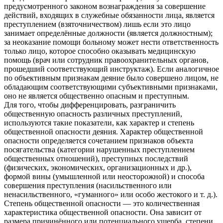
предусмотренного законом вознаграждения за совершение
действий, входящих в служебные обязанности лица, является
преступлением (взяточничеством) лишь если это лицо
занимает определённые должности (является должностным);
за неоказание помощи больному может нести ответственность
только лицо, которое способно оказывать медицинскую
помощь (врач или сотрудник правоохранительных органов,
прошедший соответствующий инструктаж). Если аналогичное
по объективным признакам деяние было совершено лицом, не
обладающим соответствующими субъективными признаками,
оно не является общественно опасным и преступным.
Для того, чтобы дифференцировать, разграничить
общественную опасность различных преступлений,
используются такие показатели, как характер и степень
общественной опасности деяния. Характер общественной
опасности определяется сочетанием признаков объекта
посягательства (категории нарушенных преступлением
общественных отношений), преступных последствий
(физических, экономических, организационных и др.),
формой вины (умышленной или неосторожной) и способа
совершения преступления (насильственного или
ненасильственного, «гуманного» или особо жестокого и т. д.).
Степень общественной опасности — это количественная
характеристика общественной опасности. Она зависит от
размера причинённого или потенциального ущерба, степени