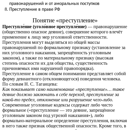
правонарушений и от аморальных поступков
Преступление в праве РФ
Понятие «преступление»
Преступле́ние (уголо́вное преступле́ние)
— правонарушение
(общественно опасное деяние), совершение которого влечёт
применение к лицу мер уголовной ответственности.
Преступления могут выделяться из общей массы
правонарушений по формальному признаку (установление за
них уголовного наказания, запрещённость уголовным
законом), а также по материальному признаку (высокая
степень опасности их для общества, существенность
причиняемых ими нарушений правопорядка).
Преступление в самом общем понимании представляет собой
форму девиантного (отклоняющегося) поведения человека.
По словам Н. С. Таганцева:
Как показывает само наименование «преступление»… такое
деяние должно заключать в себе переход, преступление за
какой-то предел, отклонение или разрушение чего-либо.
Современные уголовные кодексы содержат либо чисто
формальное («преступление — это деяние, запрещённое
уголовным законом под угрозой наказания»), либо
формально-материальное определение преступления, включая
в него также признак общественной опасности. Кроме того, в