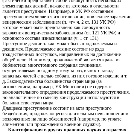
фактически представляет собой совокупность нескольких
элементарных деяний, каждое из которых в отдельности
является преступным. Например, в УК РФ составным
преступлением является изнасилование, повлекшее заражение
венерическим заболеванием (п. «г» ч. 2 ст. 131 УК РФ),
которое может быть представлено как совокупность
заражения венерическим заболеванием (ст. 121 УК РФ) и
основного состава изнасилования (ч. 1 ст. 131).
Преступное деяние также может быть продолжаемым и
длящимся. Продолжаемое деяние состоит из ряда
тождественных поступков, направленных на достижение
общей цели. Например, продолжаемой является кража из
библиотеки многотомного собрания сочинения,
осуществляемая по одному тому за раз; вынос с завода
запасных частей с целью собрать из них готовое изделие и т.
д. Законодательства большинства стран мира (за
исключением, например, УК Монголии) не содержат
законодательного определения продолжаемого преступления,
но аналогичные по смыслу конструкции используются в
большинстве стран мира.
Длящееся преступление состоит из акта преступного
бездействия, продолжающегося длительным невыполнением
возложенных на лицо обязанностей (например, по уплате
алиментов или прохождению военной службы).
Классификация в других правовых науках и отраслях