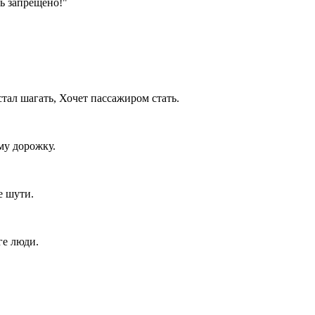
ь запрещено!"
стал шагать, Хочет пассажиром стать.
му дорожку.
е шути.
ге люди.