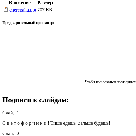
Вложение
Размер
707 КБ
cherepaha.ppt
Предварительный просмотр:
Чтобы пользоваться предваритель
Подписи к слайдам:
Слайд 1
С в е т о ф о р ч и к и ! Тише едешь, дальше будешь!
Слайд 2