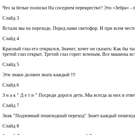
Что за белые полоски На соседнем перекрестке? Это «Зебра» - 
Слайд 3
Встали мы на переходе, Перед нами светофор. И при всем чест
Слайд 4
Красный глаз его открылся, Значит, хочет он сказать: Как бы т
третий глаз открыт. Третий глаз горит зеленым, Все машины вс
Слайд 5
Эти знаки должен знать каждый !!!
Слайд 6
З н а к " Д е т и " Посреди дороги дети, Мы всегда за них в от
Слайд 7
Знак "Подземный пешеходный переход" Знает каждый пешеход 
Слайд 8