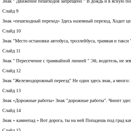
Знак " Движение пешеходов запрещено " В дождь и в ясную пог
Слайд 9
Знак «пешеходный переход» Здесь наземный переход, Ходит цел
Слайд 10
Знак "Место остановки автобуса, троллейбуса, трамвая и такси
Слайд 11
Знак " Пересечение с трамвайной линией " Эй, водитель, не з
Слайд 12
Знак "Железнодорожный переезд" Не один здесь знак, а много: 
Слайд 13
Знак «Дорожные работы» Знак "дорожные работы". Чинит здесь 
Слайд 14
Знак « камнепад » Вот дорога, ты на ней Попадешь под град ка
Слайд 15