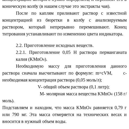
коническую колбу (в нашем случае это экстракты чая).
После по каплям приливают раствор с известной
концентрацией из бюретки в колбу с анализируемым
раствором, который непрерывно перемешивают. Конец
титрования устанавливают по изменению цвета индикатора.
2.2. Приготовление исходных веществ.
2.2.1. Приготовление 0,05 Н раствора перманганата
калия (KMnO
).
4
Необходимую массу для приготовления данного
раствора сначала высчитывают по формуле: m=cVM, c-
необходимая концентрация раствора (0,05 моль/л);
V- общий объем раствора (0,1 литр);
M- молярная масса вещества KMnO
(158 г/
4
моль).
Подставляем и находим, что масса KMnO
равняется 0,79 г
4
или 790 мг. Эта масса отмеряется на технических весах и
вносится в нужный объем воды.