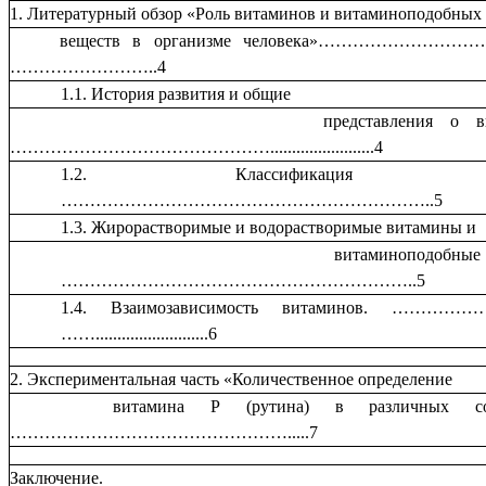
1. Литературный обзор «Роль витаминов и витаминоподобных
веществ в организме человека»……………………
……………………..4
1.1. История развития и общие
представления о витамин
………………………………………........................4
1.2. Классификация вита
………………………………………………………..5
1.3. Жирорастворимые и водорастворимые витамины и
витаминоподобные веще
……………………………………………………..5
1.4. Взаимозависимость витаминов. ………
……..........................6
2. Экспериментальная часть «Количественное определение
витамина Р (рутина) в различных сорт
………………………………………….....7
Заключение.