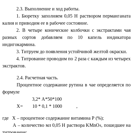
2.3. Выполнение и ход работы.
1. Бюретку заполняем 0,05 Н раствором перманганата
калия и приводим ее в рабочее состояние.
2. В четыре конические колбочки с экстрактами чая
разных сортов добавляем по 10 капель индикатора
индигокармина.
3. Титруем до появления устойчивой желтой окраски.
4. Титрование проводим по 2 раза с каждым из четырех
экстрактов.
2.4. Расчетная часть.
Процентное содержание рутина в чае определяется по
формуле
3,2* А*50*100
Х= 10 * 0,1 * 1000 ,
где Х – процентное содержание витамина Р (%);
А – количество мл 0,05 Н раствора KMnO
, пошедшее на
4
титрование;