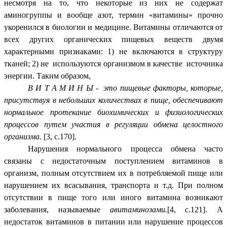
несмотря на то, что некоторые из них не содержат
аминогруппы и вообще азот, термин «витамины» прочно
укоренился в биологии и медицине. Витамины отличаются от
всех других органических пищевых веществ двумя
характерными признаками: 1) не включаются в структуру
тканей; 2) не используются организмом в качестве источника
энергии. Таким образом,
В И Т А М И Н Ы
-
это пищевые факторы, которые,
присутствуя в небольших количествах в пище, обеспечивают
нормальное протекание биохимических и физиологических
процессов путем участия в регуляции обмена целостного
организма.
[3, с.170].
Нарушения нормального процесса обмена часто
связаны с недостаточным поступлением витаминов в
организм, полным отсутствием их в потребляемой пище или
нарушением их всасывания, транспорта и т.д. При полном
отсутствии в пище того или иного витамина возникают
заболевания, называемые
авитаминозами.
[4, с.121]. А
недостаток витаминов в питании или нарушение процессов