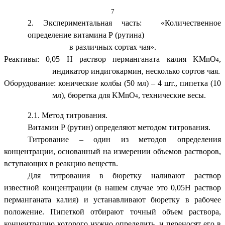
7
2. Экспериментальная часть: «Количественное
определение витамина Р (рутина)
в различных сортах чая».
Реактивы: 0,05 Н раствор перманганата калия KMnO
,
4
индикатор индигокармин, несколько сортов чая.
Оборудование: конические колбы (50 мл) – 4 шт., пипетка (10
мл), бюретка для KMnO
, технические весы.
4
2.1. Метод титрования.
Витамин Р (рутин) определяют методом титрования.
Титрование – один из методов определения
концентрации, основанный на измерении объемов растворов,
вступающих в реакцию веществ.
Для титрования в бюретку наливают раствор
известной концентрации (в нашем случае это 0,05Н раствор
перманганата калия) и устанавливают бюретку в рабочее
положение. Пипеткой отбирают точный объем раствора,
концентрацию которого нужно определить, и переносят его в