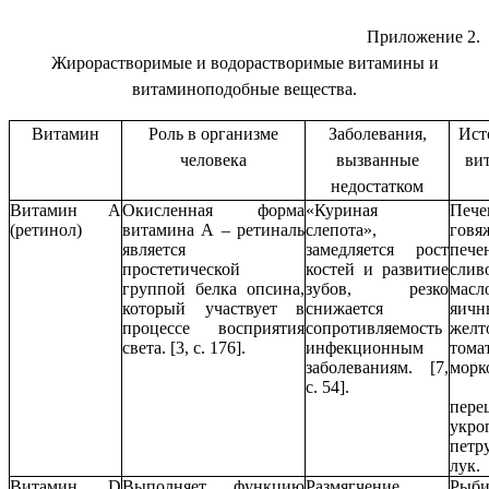
Приложение 2.
Жирорастворимые и водорастворимые витамины и
витаминоподобные вещества.
Витамин
Роль в организме
Заболевания,
Ист
человека
вызванные
ви
недостатком
Витамин А
Окисленная форма
«Куриная
Печ
(ретинол)
витамина А – ретиналь
слепота»,
говя
является
замедляется рост
пече
простетической
костей и развитие
слив
группой белка опсина,
зубов, резко
масл
который участвует в
снижается
яичн
процессе восприятия
сопротивляемость
желт
света. [3, с. 176].
инфекционным
тома
заболеваниям. [7,
морк
с. 54].
сл
перец
укро
петр
лук. 
Витамин D
Выполняет функцию
Размягчение
Рыб