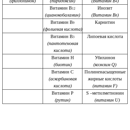
(филлохинон)
(пиридоксин)
(Витамин В
)
4
Витамин В
Инозит
12
(цианокобаламин)
(Витамин В
)
8
Витамин В
Карнитин
9
(фолиевая кислота)
Витамин В
Липоевая кислота
3
(пантотеновая
кислота)
Витамин Н
Убихинон
(биотин)
(коэнзим Q)
Витамин С
Полиненасыщенные
(аскорбиновая
жирные кислоты
кислота)
(витамин F)
Витамин Р
S –метилметионин
(рутин)
(витамин U)