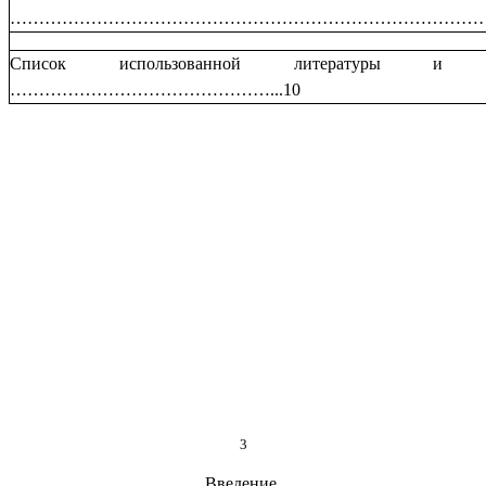
……………………………………………………………………………
Список использованной литературы и ис
………………………………………...10
3
Введение.