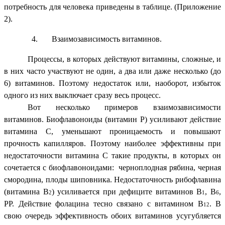
потребность для человека приведены в таблице. (Приложение
2).
Взаимозависимость витаминов.
Процессы, в которых действуют витамины, сложные, и
в них часто участвуют не один, а два или даже несколько (до
6) витаминов. Поэтому недостаток или, наоборот, избыток
одного из них выключает сразу весь процесс.
Вот несколько примеров взаимозависимости
витаминов. Биофлавоноиды (витамин Р) усиливают действие
витамина С, уменьшают проницаемость и повышают
прочность капилляров. Поэтому наиболее эффективны при
недостаточности витамина С такие продукты, в которых он
сочетается с биофлавоноидами: черноплодная рябина, черная
смородина, плоды шиповника. Недостаточность рибофлавина
(витамина В
) усиливается при дефиците витаминов В
, В
,
2
1
6
РР. Действие фолацина тесно связано с витамином В
. В
12
свою очередь эффективность обоих витаминов усугубляется