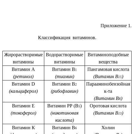
Приложение 1.
Классификация витаминов.
Жирорастворимые
Водорастворимые
Витаминоподобные
витамины
витамины
вещества
Витамин А
Витамин В
Пангамовая кислота
1
(ретинол)
(тиамин)
(Витамин В
)
15
Витамин D
Витамин В
Парааминобензойная
2
(кальциферол)
(рибофлавин)
к-та
(Витамин Вх)
Витамин Е
Витамин РР (В
)
Оротовая кислота
5
(токоферол)
(никотиновая
(Витамин В
)
13
кислота)
Витамин К
Витамин В
Холин
6