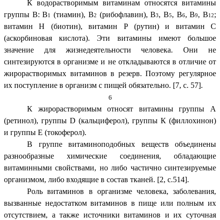
К водорастворимым витаминам относятся витамины
группы В: В
(тиамин), В
(рибофлавин), В
, В
, В
, В
, В
;
1
2
3
5
6
9
12
витамин Н (биотин), витамин Р (рутин) и витамин С
(аскорбиновая кислота). Эти витамины имеют большое
значение для жизнедеятельности человека. Они не
синтезируются в организме и не откладываются в отличие от
жирорастворимых витаминов в резерв. Поэтому регулярное
их поступление в организм с пищей обязательно. [7, с. 57].
6
К жирорастворимым относят витамины группы А
(ретинол), группы D (кальциферол), группы К (филлохинон)
и группы Е (токоферол).
В группе витаминоподобных веществ объединены
разнообразные химические соединения, обладающие
витаминными свойствами, но либо частично синтезируемые
организмом, либо входящие в состав тканей. [2, с.514].
Роль витаминов в организме человека, заболевания,
вызванные недостатком витаминов в пище или полным их
отсутствием, а также источники витаминов и их суточная