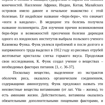
конечностей. Население Африки, Индии, Китая, Малайских
островов имело давнее и печальное знакомство с этой
болезнью. Её индийское название «бери-бери», что означает
«ноги в кандалах». В медицине эта болезнь получила
название полиневрита. Для изучения причин возникновения
бери-бери и возможностей пресечения болезни дирекция
одного из лондонских институтов выбрала польского ученого
Казимежа Функа. Функ увлекся проблемой и после долгого и
напряженного труда выделил в 1912 году из рисовых отрубей
желтоватые кристаллы слегка горького вкуса. Продолжая
свои исследования, К. Функ создал учение о веществах –
необходимых факторах питания. [1, с. 36-37].
Поскольку вещество, выделенное из экстрактов
оболочек риса, оказалось органическим соединением,
содержащими аминогруппу, Функ предложил назвать эти
неизвестные вещества витаминами (от лат. Vita – жизнь), то
есть аминами жизни. Действительно, витамины оказались
обязательными дополнительными пищевыми факторами, и