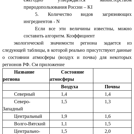
природопользования России – KI
Количество видов загрязняющих
ингредиентов - N
Если все эти величины известны, можно
составить алгоритм. Коэффициент
экологической значимости региона задается из
следующей таблицы, в которой реально присутствуют данные
о состоянии атмосферы (воздух и почва) для некоторых
регионов РФ. См приложение
Название
Состояние
региона
атмосферы
Воздуха
Почвы
Северный
1,4
1,4
Северо-
1,5
1,3
Западный
Центральный
1,9
1,6
Волго-Вятский
1,1
1,5
Центрально-
1,5
2,0