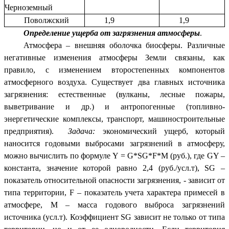
Черноземный
Поволжский
1,9
1,9
Определение ущерба от загрязнения атмосферы
.
Атмосфера – внешняя оболочка биосферы. Различные
негативные изменения атмосферы Земли связаны, как
правило, с изменением второстепенных компонентов
атмосферного воздуха. Существует два главных источника
загрязнения: естественные (вулканы, лесные пожары,
выветривание и др.) и антропогенные (топливно-
энергетические комплексы, транспорт, машиностроительные
предприятия).
Задача:
экономический ущерб, который
наносится годовыми выбросами загрязнений в атмосферу,
можно вычислить по формуле Y = G*SG*F*M (руб.), где GY –
константа, значение которой равно 2,4 (руб./усл.т), SG –
показатель относительной опасности загрязнения, - зависит от
типа территории, F – показатель учета характера примесей в
атмосфере, М – масса годового выброса загрязнений
источника (усл.т). Коэффициент SG зависит не только от типа