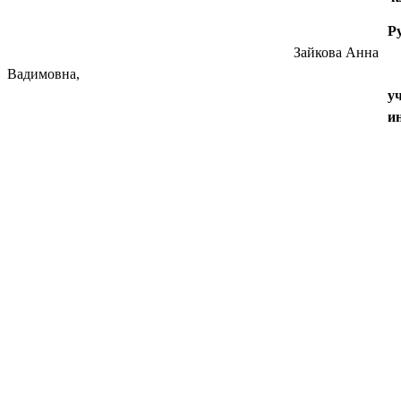
Р
Зайкова Анна
Вадимовна,
у
и