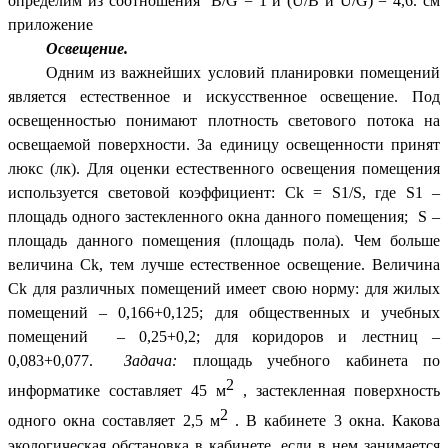
определим из соотношения В/G = 1 и (U/B и U/G) = 4,6. см
приложение
Освещение.
Одним из важнейших условий планировки помещений
является естественное и искусственное освещение. Под
освещенностью понимают плотность светового потока на
освещаемой поверхности. За единицу освещенности принят
люкс (лк). Для оценки естественного освещения помещения
используется световой коэффициент: Сk = S1/S, где S1 –
площадь одного застекленного окна данного помещения; S –
площадь данного помещения (площадь пола). Чем больше
величина Сk, тем лучше естественное освещение. Величина
Сk для различных помещений имеет свою норму: для жилых
помещений – 0,166+0,125; для общественных и учебных
помещений – 0,25+0,2; для коридоров и лестниц –
0,083+0,077.
Задача:
площадь учебного кабинета по
2
информатике составляет 45 м
, застекленная поверхность
2
одного окна составляет 2,5 м
. В кабинете 3 окна. Какова
экологическая обстановка в кабинете, если в нем занимается