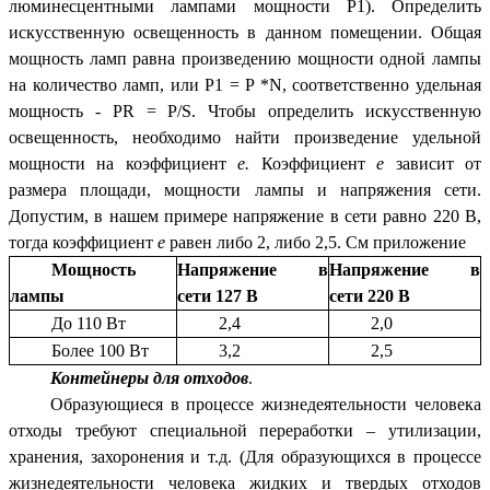
люминесцентными лампами мощности P1). Определить
искусственную освещенность в данном помещении. Общая
мощность ламп равна произведению мощности одной лампы
на количество ламп, или P1 = P *N, соответственно удельная
мощность - PR = P/S. Чтобы определить искусственную
освещенность, необходимо найти произведение удельной
мощности на коэффициент
е.
Коэффициент
е
зависит от
размера площади, мощности лампы и напряжения сети.
Допустим, в нашем примере напряжение в сети равно 220 В,
тогда коэффициент
е
равен либо 2, либо 2,5. См приложение
Мощность
Напряжение в
Напряжение в
лампы
сети 127 В
сети 220 В
До 110 Вт
2,4
2,0
Более 100 Вт
3,2
2,5
Контейнеры для отходов
.
Образующиеся в процессе жизнедеятельности человека
отходы требуют специальной переработки – утилизации,
хранения, захоронения и т.д. (Для образующихся в процессе
жизнедеятельности человека жидких и твердых отходов