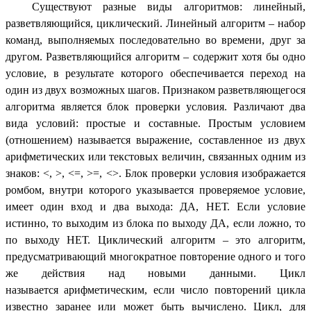
Существуют разные виды алгоритмов: линейный,
разветвляющийся, циклический. Линейный алгоритм – набор
команд, выполняемых последовательно во времени, друг за
другом. Разветвляющийся
алгоритм
– содержит хотя бы одно
условие, в результате которого обеспечивается переход на
один из двух возможных шагов.
Признаком
разветвляющегося
алгоритма является блок проверки условия. Различают два
вида условий: простые и составные.
Простым условием
(отношением) называется выражение, составленное из двух
арифметических или текстовых величин, связанных одним из
знаков: <, >, <=, >=, <>.
Блок проверки
условия изображается
ромбом, внутри которого указывается проверяемое условие,
имеет один вход и два выхода: ДА, НЕТ. Если условие
истинно, то выходим из блока по выходу ДА, если ложно, то
по выходу НЕТ. Циклический алгоритм – это алгоритм,
предусматривающий многократное повторение одного и того
же действия над новыми данными. Цикл
называется
арифметическим
, если число повторений цикла
известно заранее или может быть вычислено. Цикл, для