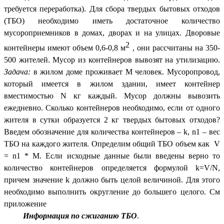
требуется переработка). Для сбора твердых бытовых отходов
(ТБО) необходимо иметь достаточное количество
мусороприемников в домах, дворах и на улицах. Дворовые
2
контейнеры имеют объем 0,6-0,8 м
, они рассчитаны на 350-
500 жителей. Мусор из контейнеров вывозят на утилизацию.
Задача:
в жилом доме проживает М человек. Мусоропровод,
который имеется в жилом здании, имеет контейнер
вместимостью N кг каждый. Мусор должны вывозить
ежедневно. Сколько контейнеров необходимо, если от одного
жителя в сутки образуется 2 кг твердых бытовых отходов?
Введем обозначение для количества контейнеров – k, n1 – вес
ТБО на каждого жителя. Определим общий ТБО объем как V
= n1 * M. Если исходные данные были введены верно то
количество контейнеров определяется формулой k=V/N,
причем значение k должно быть целой величиной. Для этого
необходимо выполнить округление до большего целого. См
приложение
Информация по сжиганию ТБО
.