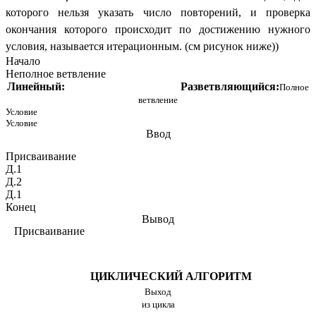
которого нельзя указать число повторений, и проверка
окончания которого происходит по достижению нужного
условия, называется
итерационным
. (см рисунок ниже))
Начало
Неполное ветвление
Линейный: Разветвляющийся:
Полное
ветвление
Условие
Условие
Ввод
Присваивание
Д.1
Д.2
Д.1
Конец
Вывод
Присваивание
ЦИКЛИЧЕСКИЙ АЛГОРИТМ
Выход
из цикла