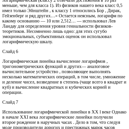
логарифмическая (классу 2 отвечали достижения в 10 раз
меньше, чем для класса 1). Из физиков нашего века класс 0,5
имел только Эйнштейн , к классу 1 относились Бор , Дирак,
Гейзенберг и ряд других…» Остается неясным, логарифм по
какому основанию — 10 или 2,512… — использовал Лев
Ландау для определения уровня гениальности физиков-
теоретиков. Несомненно лишь одно: для этих сугубо
эмоциональных, субъективных оценок он использовал
логарифмическую шкалу.
Слайд 6
Логарифмическая линейка вычисление логарифмов ,
тригонометрических функций и других— аналоговое
вычислительное устройство , позволяющее выполнять
несколько математических операций, в том числе, умножение
и деление чисел, возведение в степень (чаще всего в квадрат и
куб) и вычисление квадратных и кубических корней и
операции.
Слайд 7
Использование логарифмической линейки в ХХ l веке Однако
в начале XXI века логарифмические линейки получили
второе рождение в наручных часах . Дело в том, что следуя
моде производители дорогих и престижных марок часов