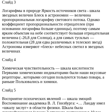
Слайд 3
Логарифмы в природе Яркость источников света - шкала
звездных величин Блеск в астрономии — величина
пропорциональная логарифму светового потока. Однако
коэффициент пропорциональности отрицателен (при
основании логарифма больше единицы), поэтому самым
ярким объектам на небе соответствует большая отрицательная
величина (–26,8 для Солнца), а для самых тусклых —
положительная (28 для едва различимых в телескоп звезд)
Астрономы измеряют «блеск» небесных светил в звездных
величинах
Слайд 4
Химическая чувствительность — шкала кислотности
Первыми химическими индикаторами были наши вкусовые
рецепторы , которыми сегодня пользуются только повара, а
раньше Пользовались и химики.
Слайд 5
Восприятие психических явлений — шкала эмоций
Воспоминание академика В. Л. Гинзбурга: «… Ландау имел
«шкалу заслуг» в области физики. Шкала была