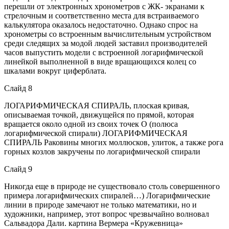
перешли от электронных хронометров с ЖК- экранами к
стрелочным и соответственно места для встраиваемого
калькулятора оказалось недостаточно. Однако спрос на
хронометры со встроенным вычислительным устройством
среди следящих за модой людей заставил производителей
часов выпустить модели с встроенной логарифмической
линейкой выполненной в виде вращающихся колец со
шкалами вокруг циферблата.
Слайд 8
ЛОГАРИФМИЧЕСКАЯ СПИРАЛЬ, плоская кривая,
описываемая точкой, движущейся по прямой, которая
вращается около одной из своих точек О (полюса
логарифмической спирали) ЛОГАРИФМИЧЕСКАЯ
СПИРАЛЬ Раковины многих моллюсков, улиток, а также рога
горных козлов закручены по логарифмической спирали
Слайд 9
Никогда еще в природе не существовало столь совершенного
примера логарифмических спиралей…) Логарифмические
линии в природе замечают не только математики, но и
художники, например, этот вопрос чрезвычайно волновал
Сальвадора Дали. картина Вермера «Кружевница»