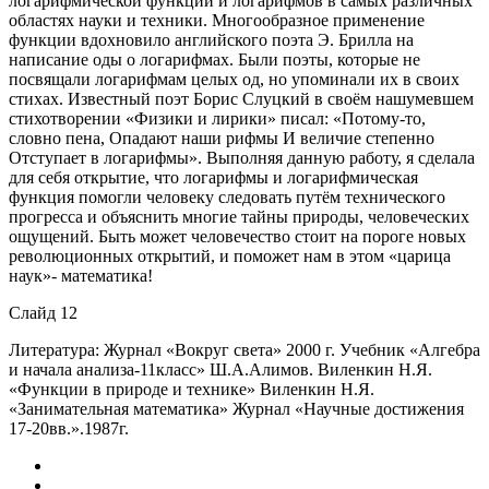
логарифмической функции и логарифмов в самых различных
областях науки и техники. Многообразное применение
функции вдохновило английского поэта Э. Брилла на
написание оды о логарифмах. Были поэты, которые не
посвящали логарифмам целых од, но упоминали их в своих
стихах. Известный поэт Борис Слуцкий в своём нашумевшем
стихотворении «Физики и лирики» писал: «Потому-то,
словно пена, Опадают наши рифмы И величие степенно
Отступает в логарифмы». Выполняя данную работу, я сделала
для себя открытие, что логарифмы и логарифмическая
функция помогли человеку следовать путём технического
прогресса и объяснить многие тайны природы, человеческих
ощущений. Быть может человечество стоит на пороге новых
революционных открытий, и поможет нам в этом «царица
наук»- математика!
Слайд 12
Литература: Журнал «Вокруг света» 2000 г. Учебник «Алгебра
и начала анализа-11класс» Ш.А.Алимов. Виленкин Н.Я.
«Функции в природе и технике» Виленкин Н.Я.
«Занимательная математика» Журнал «Научные достижения
17-20вв.».1987г.