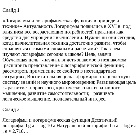
Слайд 1
«Логарифмы и логарифмическая функция в природе и
технике» Актуальность Логарифмы появились в ХVI в. под
влиянием все возрастающих потребностей практики как
средство для упрощения вычислений. Нужны ли они сегодня,
когда вычислительная техника достаточно развита, чтобы
справляться с самыми сложными расчетами? Так зачем
изучают логарифмы сегодня в школе? Цель, задачи
Обучающая цель : -научить видеть знакомое в незнакомом;
-расширить представление о логарифмической функции; -
рассмотреть применение ее свойств в нестандартных
ситуациях; Воспитательная цель : -формировать целостную
систему знаний и научного мировоззрения; Развивающая цель
: - развитие творческого, критического интегративного
мышления, развитие самостоятельности; - развивать
логическое мышление, познавательный интерес.
Слайд 2
Логарифмы и логарифмическая функция Десятичный
логарифм: l g a = log 10 a Натуральный логарифм: l n a = log e a
, e ≈ 2,718…