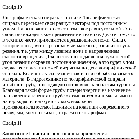
Слайд 10
Логарифмическая спираль в технике Логарифмическая
спираль пересекает свои радиус-векторы под постоянным
углом. На основании этого ее называют равноугольной. Это
свойство находит свое применение в технике. Дело в том, что
в технике часто применяются вращающиеся ножи. Сила с
которой они давят на разрезаемый материал, зависит от угла
резания, т.е. угла между лезвием ножа и направлением
скорости вращения. Для постоянного давления нужно, чтобы
угол резания сохранял постоянное значение, а это будет в том
случае, если лезвия ножей очерчены по дуге логарифмической
спирали. Величина угла резания зависит от обрабатываемого
материала. В гидротехнике по логарифмической спирали
изгибают трубу, проводящую поток воды к лопастям турбины.
Благодаря такой форме трубы потери энергии на изменение
направления течения в трубе оказываются минимальными и
напор воды используется с максимальной
производительностью. Нажимая на клавиши современного
рояля, мы, можно сказать, играем на логарифмах.
Слайд 11
Заключение Поистине безграничны приложения