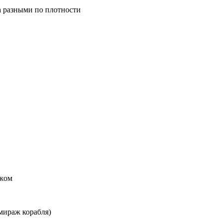
а разными по плотности
ажом
ираж корабля)