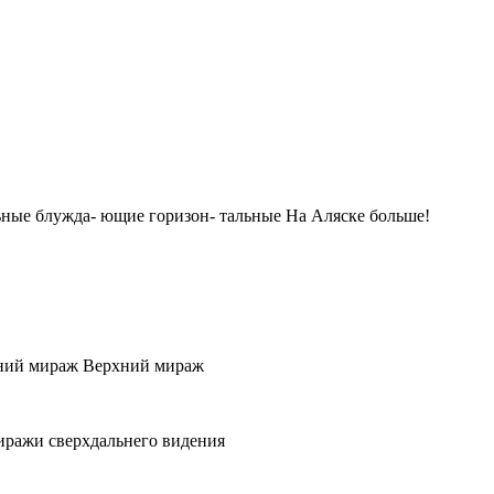
 льные блужда- ющие горизон- тальные На Аляске больше!
ний мираж Верхний мираж
ражи сверхдальнего видения