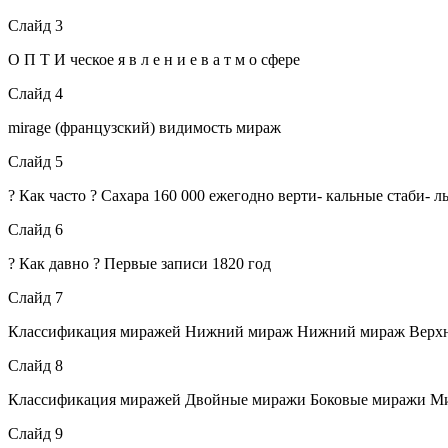
Слайд 3
О П Т И ческое я в л е н и е в а т м о сфере
Слайд 4
mirage (французский) видимость мираж
Слайд 5
? Как часто ? Сахара 160 000 ежегодно верти- кальные стаби-
Слайд 6
? Как давно ? Первые записи 1820 год
Слайд 7
Классификация миражей Нижний мираж Нижний мираж Верх
Слайд 8
Классификация миражей Двойные миражи Боковые миражи Ми
Слайд 9