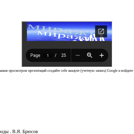
ным просмотром презентаций создайте себе аккаунт (учетную запись) Google и войдите 
роды . В.Я. Брюсов