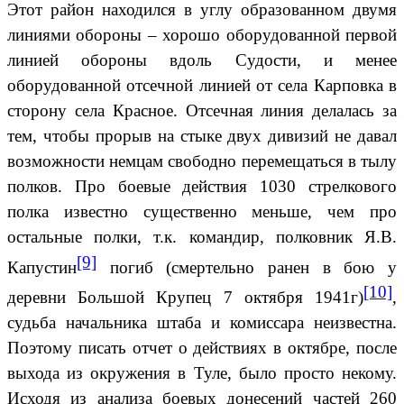
Этот район находился в углу образованном двумя
линиями обороны – хорошо оборудованной первой
линией обороны вдоль Судости, и менее
оборудованной отсечной линией от села Карповка в
сторону села Красное. Отсечная линия делалась за
тем, чтобы прорыв на стыке двух дивизий не давал
возможности немцам свободно перемещаться в тылу
полков. Про боевые действия 1030 стрелкового
полка известно существенно меньше, чем про
остальные полки, т.к. командир, полковник Я.В.
[9]
Капустин
погиб (смертельно ранен в бою у
[10]
деревни Большой Крупец 7 октября 1941г)
,
судьба начальника штаба и комиссара неизвестна.
Поэтому писать отчет о действиях в октябре, после
выхода из окружения в Туле, было просто некому.
Исходя из анализа боевых донесений частей 260