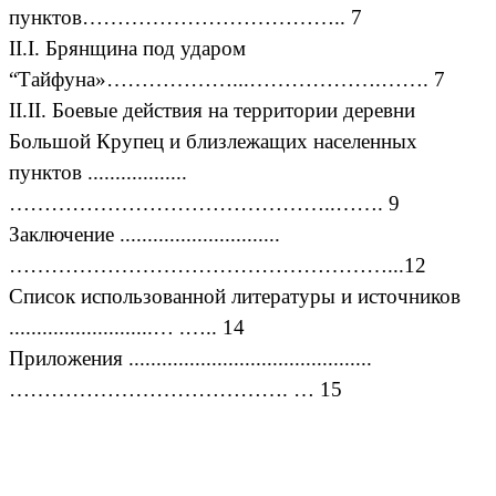
пунктов……………………………….. 7
II.I. Брянщина под ударом
“Тайфуна»………………...……………….……. 7
II.II. Боевые действия на территории деревни
Большой Крупец и близлежащих населенных
пунктов ..................
………………………………………..……. 9
Заключение .............................
………………………………………………...12
Список использованной литературы и источников
..........................… .….. 14
Приложения ............................................
…………………………………. … 15